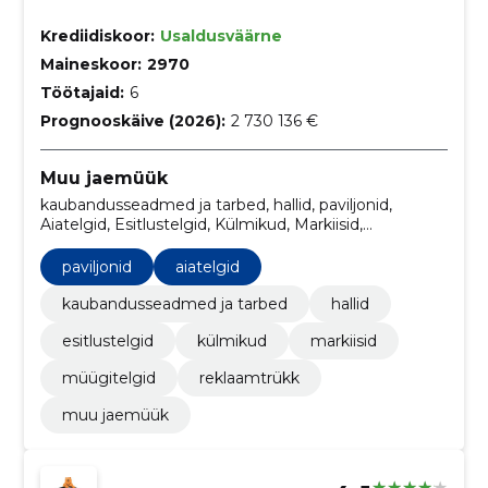
Krediidiskoor:
Usaldusväärne
Maineskoor:
2970
Töötajaid:
6
Prognooskäive (2026):
2 730 136 €
Muu jaemüük
kaubandusseadmed ja tarbed, hallid, paviljonid,
Aiatelgid, Esitlustelgid, Külmikud, Markiisid,
Müügitelgid, Päikesevarjud, Reklaamtrükk
paviljonid
aiatelgid
kaubandusseadmed ja tarbed
hallid
esitlustelgid
külmikud
markiisid
müügitelgid
reklaamtrükk
muu jaemüük