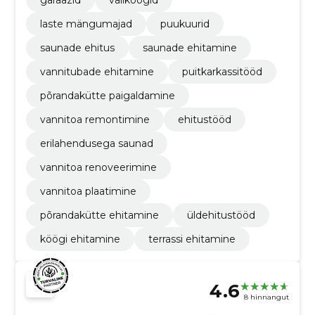
garaazid
väliköögid
laste mängumajad
puukuurid
saunade ehitus
saunade ehitamine
vannitubade ehitamine
puitkarkassitööd
põrandakütte paigaldamine
vannitoa remontimine
ehitustööd
erilahendusega saunad
vannitoa renoveerimine
vannitoa plaatimine
põrandakütte ehitamine
üldehitustööd
köögi ehitamine
terrassi ehitamine
4.6
8 hinnangut