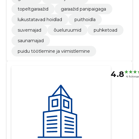
topeltgaraažid
garaažid panipaigaga
lukustatavad hoidlad
puithoidla
suvemajad
õueluruumid
puhketoad
saunamajad
puidu töötlemine ja viimistlemine
4.8
4 hinna