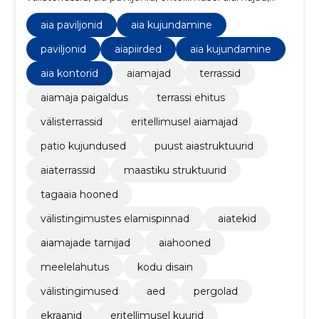
patio kujundused, puust aiastruktuurid, aiaterrassid
aia paviljonid
aia kujundamine
paviljonid
aiapiirded
aia kujundamine
aia kontorid
aiamajad
terrassid
aiamaja paigaldus
terrassi ehitus
välisterrassid
eritellimusel aiamajad
patio kujundused
puust aiastruktuurid
aiaterrassid
maastiku struktuurid
tagaaia hooned
välistingimustes elamispinnad
aiatekid
aiamajade tarnijad
aiahooned
meelelahutus
kodu disain
välistingimused
aed
pergolad
ekraanid
eritellimusel kuurid