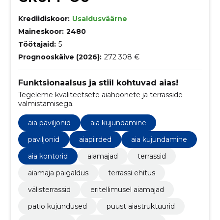
Krediidiskoor:
Usaldusväärne
Maineskoor:
2480
Töötajaid:
5
Prognooskäive (2026):
272 308 €
Funktsionaalsus ja stiil kohtuvad aias!
Tegeleme kvaliteetsete aiahoonete ja terrasside
valmistamisega.
aia paviljonid
aia kujundamine
paviljonid
aiapiirded
aia kujundamine
aia kontorid
aiamajad
terrassid
aiamaja paigaldus
terrassi ehitus
välisterrassid
eritellimusel aiamajad
patio kujundused
puust aiastruktuurid