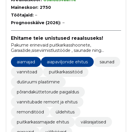
Maineskoor:
2750
Töötajaid:
–
Prognooskäive (2026):
–
Ehitame teie unistused reaalsuseks!
Pakume erinevaid puitkarkasshoonete,
Garaažide,siseviimistlustööde , saunade ning
vannitubade ehitustöid.
aiamajad
aiapaviljonide ehitus
saunad
vannitoad
puitkarkassitööd
duširuumi plaatimine
põrandaküttetorude paigaldus
vannitubade remont ja ehitus
remonditööd
üldehitus
puitkarkassmajade ehitus
välisrajatised