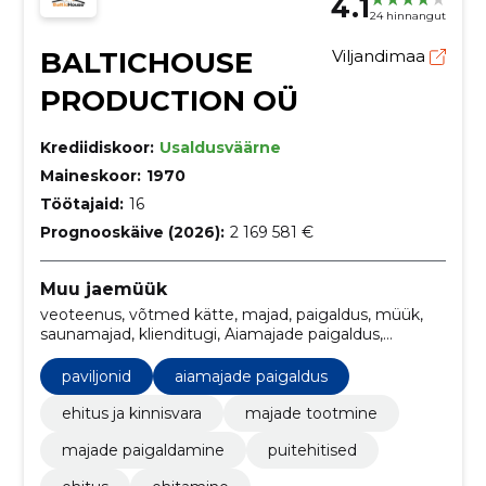
4.1
24 hinnangut
BALTICHOUSE
Viljandimaa
PRODUCTION OÜ
Krediidiskoor:
Usaldusväärne
Maineskoor:
1970
Töötajaid:
16
Prognooskäive (2026):
2 169 581 €
Muu jaemüük
veoteenus, võtmed kätte, majad, paigaldus, müük,
saunamajad, klienditugi, Aiamajade paigaldus,
minimajad, suvemajad
paviljonid
aiamajade paigaldus
ehitus ja kinnisvara
majade tootmine
majade paigaldamine
puitehitised