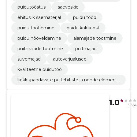
puidutööstus
saeveskid
ehituslik saematerjal
puidu tööd
puidu töötlemine
puidu kokkuost
puidu hööveldamine
aiamajade tootmine
puitmajade tootmine
puitmajad
suvemajad
autovarjualused
kvaliteetne puidutöö
kokkupandavate puitehitiste ja nende elementi
de tootmine
1.0
1 hinn