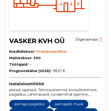
VASKER KVH OÜ
Jõgevamaa
Krediidiskoor:
Problemaatiline
Maineskoor:
590
Töötajaid:
–
Prognooskäive (2026):
9820 €
Isolatsioonitööd
platsid, rajatised, Tehnosüsteemid, konsulteerimine,
paigaldus, Lahendused, vundamendi rajamine,
kujundamine, Tartumaa, moodulmaja ehitamine
aiamaja paigaldus
aiamajade müük