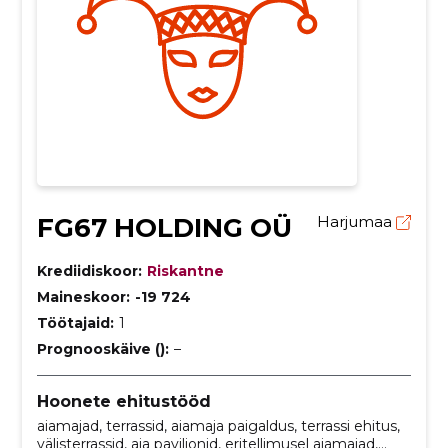
FG67 HOLDING OÜ
Harjumaa
Krediidiskoor:
Riskantne
Maineskoor:
-19 724
Töötajaid:
1
Prognooskäive ():
–
Hoonete ehitustööd
aiamajad, terrassid, aiamaja paigaldus, terrassi ehitus,
välisterrassid, aia paviljonid, eritellimusel aiamajad,