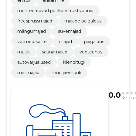
ehitus
ehitamine
monteeritavad puitkonstruktsioonid
freesprussmajad
majade paigaldus
mängumajad
suvemajad
võtmed kätte
majad
paigaldus
müük
saunamajad
veoteenus
autovarjualused
klienditugi
minimajad
muu jaemüük
0.0
0 hinna