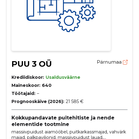
PUU 3 OÜ
Pärnumaa
Krediidiskoor:
Usaldusväärne
Maineskoor:
640
Töötajaid:
–
Prognooskäive (2026):
21 585 €
Kokkupandavate puitehitiste ja nende
elementide tootmine
massiivpuidust aiamööbel, puitkarkassmajad, vahvärk
majad, palkpaviljonid, massiivpuidust lauad,