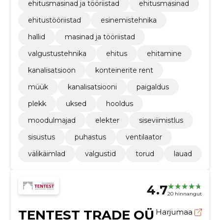
ehitusmasinad ja tööriistad
ehitusmasinad
ehitustööriistad
esinemistehnika
hallid
masinad ja tööriistad
valgustustehnika
ehitus
ehitamine
kanalisatsioon
konteinerite rent
müük
kanalisatsiooni
paigaldus
plekk
uksed
hooldus
moodulmajad
elekter
siseviimistlus
sisustus
puhastus
ventilaator
välikäimlad
valgustid
torud
lauad
4.7
20 hinnangut
TENTEST TRADE OÜ
Harjumaa