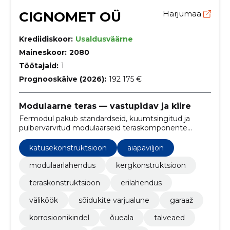
CIGNOMET OÜ
Harjumaa
Krediidiskoor:
Usaldusväärne
Maineskoor:
2080
Töötajaid:
1
Prognooskäive (2026):
192 175 €
Modulaarne teras — vastupidav ja kiire
Fermodul pakub standardseid, kuumtsingitud ja
pulbervärvitud modulaarseid teraskomponente
väikehitisteks. Kiire paigaldus, pikk kasutusiga ja
koostöö arhitektide ning tootjatega.
katusekonstruktsioon
aiapaviljon
modulaarlahendus
kergkonstruktsioon
teraskonstruktsioon
erilahendus
väliköök
sõidukite varjualune
garaaž
korrosioonikindel
õueala
talveaed