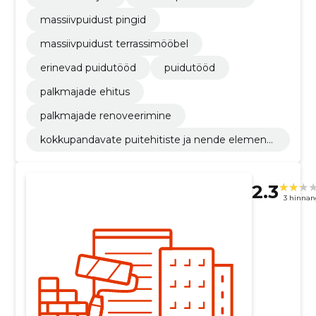
massiivpuidust pingid
massiivpuidust terrassimööbel
erinevad puidutööd
puidutööd
palkmajade ehitus
palkmajade renoveerimine
kokkupandavate puitehitiste ja nende elementi
de tootmine
2.3
3 hinnan