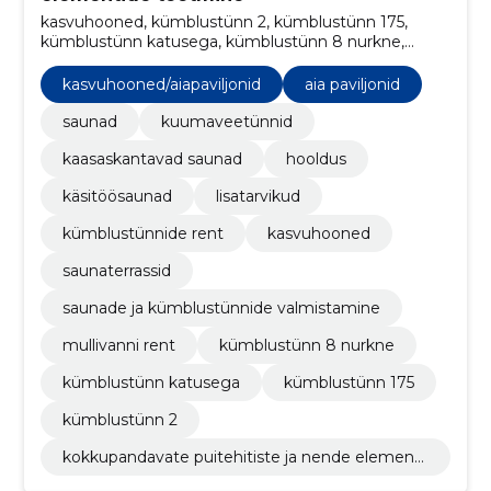
kasvuhooned, kümblustünn 2, kümblustünn 175,
kümblustünn katusega, kümblustünn 8 nurkne,
mullivanni rent, saunade ja kümblustünnide
valmistamine, saunaterrassid, aia paviljonid, saunad
kasvuhooned/aiapaviljonid
aia paviljonid
saunad
kuumaveetünnid
kaasaskantavad saunad
hooldus
käsitöösaunad
lisatarvikud
kümblustünnide rent
kasvuhooned
saunaterrassid
saunade ja kümblustünnide valmistamine
mullivanni rent
kümblustünn 8 nurkne
kümblustünn katusega
kümblustünn 175
kümblustünn 2
kokkupandavate puitehitiste ja nende elementi
de tootmine