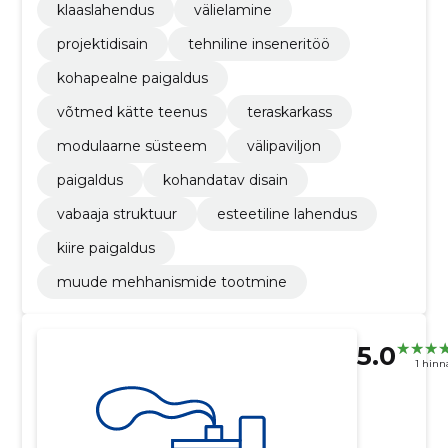
klaaslahendus
välielamine
projektidisain
tehniline inseneritöö
kohapealne paigaldus
võtmed kätte teenus
teraskarkass
modulaarne süsteem
välipaviljon
paigaldus
kohandatav disain
vabaaja struktuur
esteetiline lahendus
kiire paigaldus
muude mehhanismide tootmine
5.0
1 hin