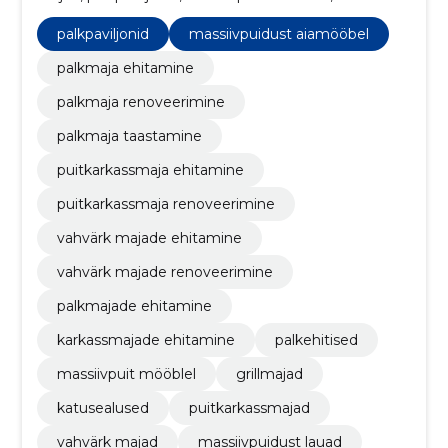
massiivpuidust pingid, Puidutööd, palkmajade
renoveerimine, palkmajade ehitus, katusealused
palkpaviljonid
massiivpuidust aiamööbel
palkmaja ehitamine
palkmaja renoveerimine
palkmaja taastamine
puitkarkassmaja ehitamine
puitkarkassmaja renoveerimine
vahvärk majade ehitamine
vahvärk majade renoveerimine
palkmajade ehitamine
karkassmajade ehitamine
palkehitised
massiivpuit mööblel
grillmajad
katusealused
puitkarkassmajad
vahvärk majad
massiivpuidust lauad