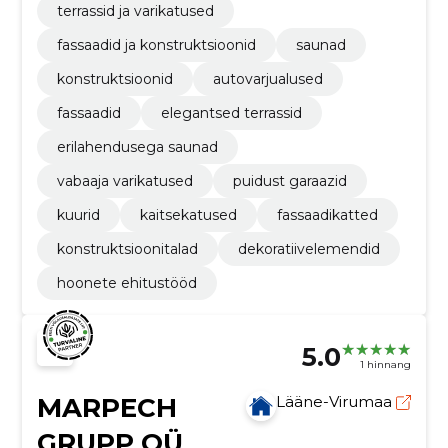
terrassid ja varikatused
fassaadid ja konstruktsioonid
saunad
konstruktsioonid
autovarjualused
fassaadid
elegantsed terrassid
erilahendusega saunad
vabaaja varikatused
puidust garaazid
kuurid
kaitsekatused
fassaadikatted
konstruktsioonitalad
dekoratiivelemendid
hoonete ehitustööd
5.0
1 hinnang
MARPECH
Lääne-Virumaa
GRUPP OÜ