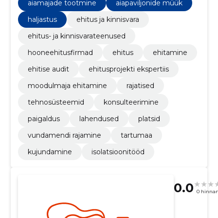
aiamajade tootmine
aiapaviljonide müük
haljastus
ehitus ja kinnisvara
ehitus- ja kinnisvarateenused
hooneehitusfirmad
ehitus
ehitamine
ehitise audit
ehitusprojekti ekspertiis
moodulmaja ehitamine
rajatised
tehnosüsteemid
konsulteerimine
paigaldus
lahendused
platsid
vundamendi rajamine
tartumaa
kujundamine
isolatsioonitööd
0.0
0 hinna