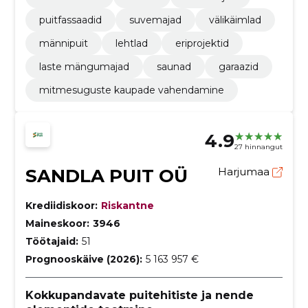
puitfassaadid
suvemajad
välikäimlad
männipuit
lehtlad
eriprojektid
laste mängumajad
saunad
garaazid
mitmesuguste kaupade vahendamine
4.9
27 hinnangut
SANDLA PUIT OÜ
Harjumaa
Krediidiskoor:
Riskantne
Maineskoor:
3946
Töötajaid:
51
Prognooskäive (2026):
5 163 957 €
Kokkupandavate puitehitiste ja nende