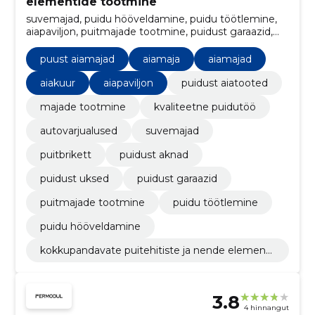
elementide tootmine
suvemajad, puidu hööveldamine, puidu töötlemine,
aiapaviljon, puitmajade tootmine, puidust garaazid,
Puidust uksed, puidust aknad, puitbrikett, puust
aiamajad
puust aiamajad
aiamaja
aiamajad
aiakuur
aiapaviljon
puidust aiatooted
majade tootmine
kvaliteetne puidutöö
autovarjualused
suvemajad
puitbrikett
puidust aknad
puidust uksed
puidust garaazid
puitmajade tootmine
puidu töötlemine
puidu hööveldamine
kokkupandavate puitehitiste ja nende elementi
de tootmine
3.8
4 hinnangut