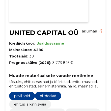
UNITED CAPITAL OÜ
Harjumaa
Krediidiskoor:
Usaldusväärne
Maineskoor:
4280
Töötajaid:
30
Prognooskäive (2026):
3 773 895 €
Muude materiaalsete varade rentimine
tõstuks, ehitusmasinad ja tööriistad, ehitusmasinad,
ehitustööriistad, esinemistehnika, hallid, masinad ja
tööriistad, paviljonid, valgustustehnika, Moodul- ja
teisaldatavad ehitised
paviljonid
piirdeaiad
ehitus ja kinnisvara