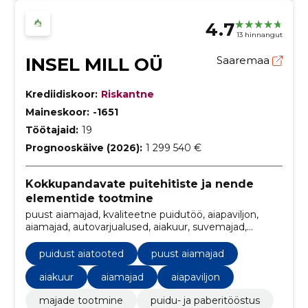
4.7
13 hinnangut
INSEL MILL OÜ
Saaremaa
Krediidiskoor:
Riskantne
Maineskoor:
-1651
Töötajaid:
19
Prognooskäive (2026):
1 299 540 €
Kokkupandavate puitehitiste ja nende
elementide tootmine
puust aiamajad, kvaliteetne puidutöö, aiapaviljon,
aiamajad, autovarjualused, aiakuur, suvemajad,
puitmajad, puitmajade tootmine, aiamajade tootmine
puidust aiatooted
puust aiamajad
aiakuur
aiamajad
aiapaviljon
majade tootmine
puidu- ja paberitööstus