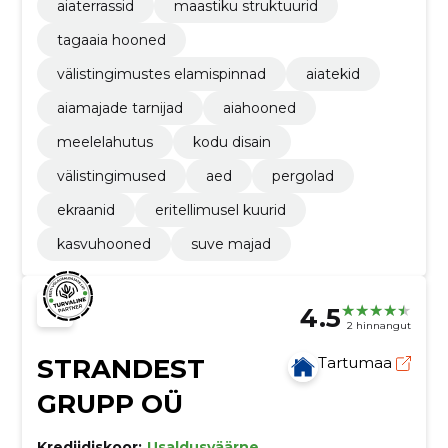
aiaterrassid
maastiku struktuurid
tagaaia hooned
välistingimustes elamispinnad
aiatekid
aiamajade tarnijad
aiahooned
meelelahutus
kodu disain
välistingimused
aed
pergolad
ekraanid
eritellimusel kuurid
kasvuhooned
suve majad
4.5
2 hinnangut
STRANDEST
Tartumaa
GRUPP OÜ
Krediidiskoor:
Usaldusväärne