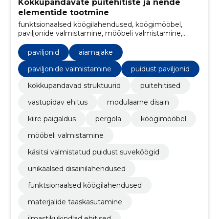
Kokkupandavate puitehitiste ja nende
elementide tootmine
funktsionaalsed köögilahendused, köögimööbel,
paviljonide valmistamine, mööbeli valmistamine,
käsitsi valmistatud puidust suveköögid, unikaalsed
disainilahendused, ilmastikukindlad ehitised,
paviljonid
aiamajake
paindlikud lahendused, eri suurusega ehitised,
elutoamööbel
paviljonide valmistamine
puidust paviljonid
kokkupandavad struktuurid
puitehitised
vastupidav ehitus
modulaarne disain
kiire paigaldus
pergola
köögimööbel
mööbeli valmistamine
käsitsi valmistatud puidust suveköögid
unikaalsed disainilahendused
funktsionaalsed köögilahendused
materjalide taaskasutamine
ilmastikukindlad ehitised