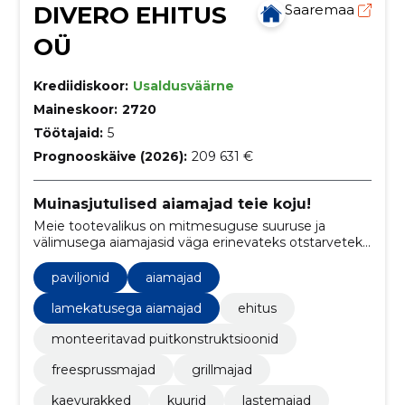
DIVERO EHITUS
Saaremaa
OÜ
Krediidiskoor:
Usaldusväärne
Maineskoor:
2720
Töötajaid:
5
Prognooskäive (2026):
209 631 €
Muinasjutulised aiamajad teie koju!
Meie tootevalikus on mitmesuguse suuruse ja
välimusega aiamajasid väga erinevateks otstarveteks.
Kui meie kataloogist sobivat aiamaja siiski ei leia, siis
ei ole veel midagi katki, sest teeme töid ka
paviljonid
aiamajad
eritellimuste alusel.
lamekatusega aiamajad
ehitus
monteeritavad puitkonstruktsioonid
freesprussmajad
grillmajad
kaevurakked
kuurid
lastemajad