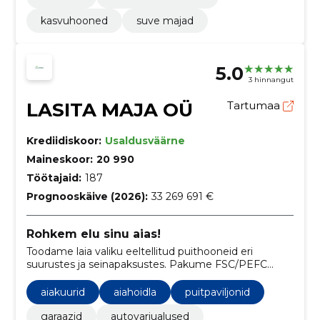
kasvuhooned
suve majad
5.0
3 hinnangut
LASITA MAJA OÜ
Tartumaa
Krediidiskoor:
Usaldusväärne
Maineskoor:
20 990
Töötajaid:
187
Prognooskäive (2026):
33 269 691 €
Rohkem elu sinu aias!
Toodame laia valiku eeltellitud puithooneid eri
suurustes ja seinapaksustes. Pakume FSC/PEFC
sertifikaati, ISO 9001 kvaliteedijuhtimist ning
paigaldus- ja garantiidokumente.
aiakuurid
aiahoidla
puitpaviljonid
garaazid
autovarjualused