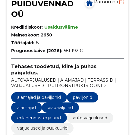
PUIDUVENNAD
Pärnumaa
OÜ
Krediidiskoor:
Usaldusväärne
Maineskoor:
2650
Töötajaid:
8
Prognooskäive (2026):
561 192 €
Tehases toodetud, kiire ja puhas
paigaldus.
AUTOVARJUALUSED | AIAMAJAD | TERRASSID |
VARJUALUSED | PUITKONSTRUKTSIOONID
aiamajad ja paviljonid
paviljonid
aiamajad
aiapaviljonid
erilahendustega aiad
auto varjualused
varjualused ja puukuurid