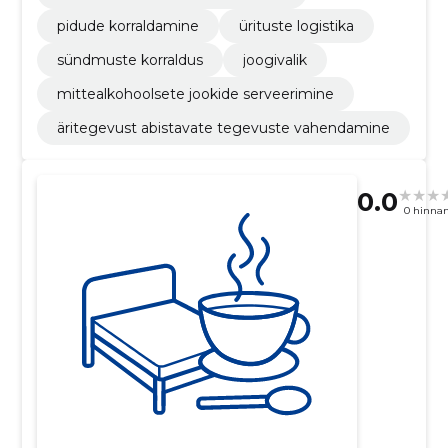
pidude korraldamine
ürituste logistika
sündmuste korraldus
joogivalik
mittealkohoolsete jookide serveerimine
äritegevust abistavate tegevuste vahendamine
0.0
0 hinna