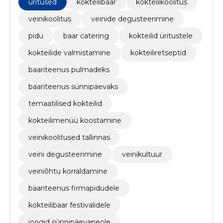
üritused
kokteilibaar
kokteilikoolitus
veinikoolitus
veinide degusteerimine
pidu
baar catering
kokteilid üritustele
kokteilide valmistamine
kokteiliretseptid
baariteenus pulmadeks
baariteenus sünnipäevaks
temaatilised kokteilid
kokteilimenüü koostamine
veinikoolitused tallinnas
veini degusteerimine
veinikultuur
veiniõhtu korraldamine
baariteenus firmapidudele
kokteilibaar festivalidele
joogid sünnipäevapeole