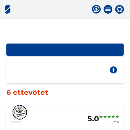
6 ettevõtet
5.0
1 hinnang