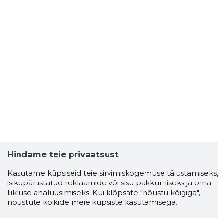
Hindame teie privaatsust
Kasutame küpsiseid teie sirvimiskogemuse täiustamiseks,
isikupärastatud reklaamide või sisu pakkumiseks ja oma
Storybook
liikluse analüüsimiseks. Kui klõpsate "nõustu kõigiga",
Chrome laiendus
nõustute kõikide meie küpsiste kasutamisega.