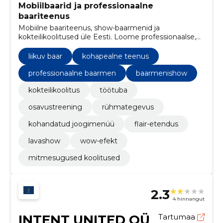
Mobiilbaarid ja professionaalne
baariteenus
Mobiilne baariteenus, show-baarmenid ja
kokteilikoolitused üle Eesti. Loome professionaalse,
stressivaba ja meeldejääva joogikogemuse teie
üritusel.
liikuv baar
kohapealne teenus
professionaalne baarmen
baarmenishow
kokteilikoolitus
töötuba
osavustreening
rühmategevus
kohandatud joogimenüü
flair-etendus
lavashow
wow-efekt
mitmesugused koolitused
2.3
4 hinnangut
INTENT UNITED OÜ
Tartumaa