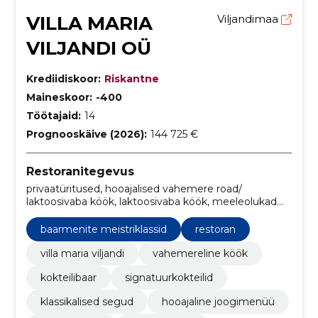
VILLA MARIA
Viljandimaa
VILJANDI OÜ
Krediidiskoor:
Riskantne
Maineskoor:
-400
Töötajaid:
14
Prognooskäive (2026):
144 725 €
Restoranitegevus
privaatüritused, hooajalised vahemere road/
laktoosivaba köök, laktoosivaba köök, meeleolukad
tantsuõhtud., kihisevad mullid, Restoran,
vahemererestoran, joogikaart, taimetoit, koka
baarmenite meistriklassid
restoran
eripakkumised
villa maria viljandi
vahemereline köök
kokteilibaar
signatuurkokteilid
klassikalised segud
hooajaline joogimenüü