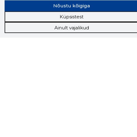
Storybooki laiendus ütleb Sulle, mis firma
Nõustu kõigiga
veebilehel Sa parajasti viibid ja kui usaldusväärne
see firma täna on.
LAADI LAIENDUS ALLA
Küpsistest
Ainult vajalikud
Näed helistaja tausta!
Storybooki Äpp toob
Sinuni
OTSEKONTAKTID
400 000 Eesti
ettevõtte ja isikute kohta (juhid, ametnikud).
Andmed on rikastatud maksevõime ja
finantsinfoga.
Tööriistad
Sooduspakkumised
Hanked
Tööturg
Sihtkliendid
Rakendused
Lisavõimalused