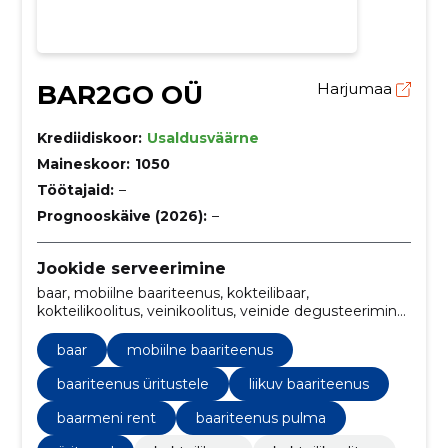
BAR2GO OÜ
Harjumaa
Krediidiskoor:
Usaldusväärne
Maineskoor:
1050
Töötajaid:
–
Prognooskäive (2026):
–
Jookide serveerimine
baar, mobiilne baariteenus, kokteilibaar,
kokteilikoolitus, veinikoolitus, veinide degusteerimine,
pidu, Baar catering, baariteenus üritustele, liikuv
baariteenus
baar
mobiilne baariteenus
baariteenus üritustele
liikuv baariteenus
baarmeni rent
baariteenus pulma