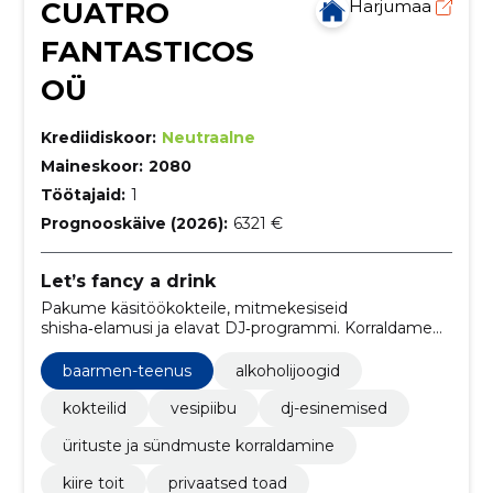
CUATRO
Harjumaa
FANTASTICOS
OÜ
Krediidiskoor:
Neutraalne
Maineskoor:
2080
Töötajaid:
1
Prognooskäive (2026):
6321 €
Let’s fancy a drink
Pakume käsitöökokteile, mitmekesiseid
shisha‑elamusi ja elavat DJ‑programmi. Korraldame
personaliseeritud üritusi koos VIP‑ruumide,
kohandatava menüü ja professionaalse
baarmen-teenus
alkoholijoogid
teenindusega.
kokteilid
vesipiibu
dj-esinemised
ürituste ja sündmuste korraldamine
kiire toit
privaatsed toad