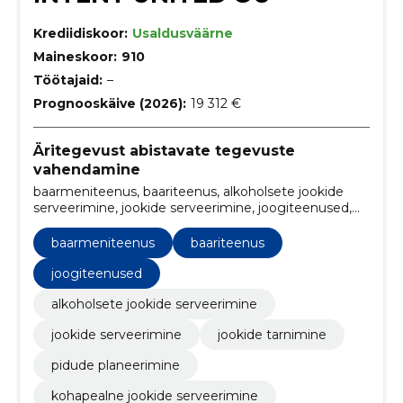
Krediidiskoor:
Usaldusväärne
Maineskoor:
910
Töötajaid:
–
Prognooskäive (2026):
19 312 €
Äritegevust abistavate tegevuste
vahendamine
baarmeniteenus, baariteenus, alkoholsete jookide
serveerimine, jookide serveerimine, joogiteenused,
jookide tarnimine, pidude planeerimine, kohapealne
jookide serveerimine, pidude korraldamine, ürituste
baarmeniteenus
baariteenus
logistika
joogiteenused
alkoholsete jookide serveerimine
jookide serveerimine
jookide tarnimine
pidude planeerimine
kohapealne jookide serveerimine