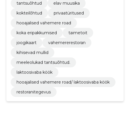
tantsuõhtud
elav muusika
kokteilõhtud
privaatüritused
hooajalised vahemere road
koka eripakkumised
taimetoit
joogikaart
vahemererestoran
kihisevad mullid
meeleolukad tantsuõhtud.
laktoosivaba köök
hooajalised vahemere road/ laktoosivaba köök
restoranitegevus