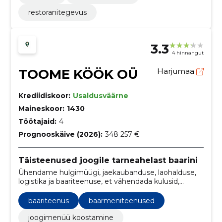
restoranitegevus
3.3
4 hinnangut
TOOME KÖÖK OÜ
Harjumaa
Krediidiskoor:
Usaldusväärne
Maineskoor:
1430
Töötajaid:
4
Prognooskäive (2026):
348 257 €
Täisteenused joogile tarneahelast baarini
Ühendame hulgimüügi, jaekaubanduse, laohalduse,
logistika ja baariteenuse, et vähendada kulusid,
parandada laoseisu ja kasvatada müüki.
baariteenus
baarmeniteenused
joogimenüü koostamine