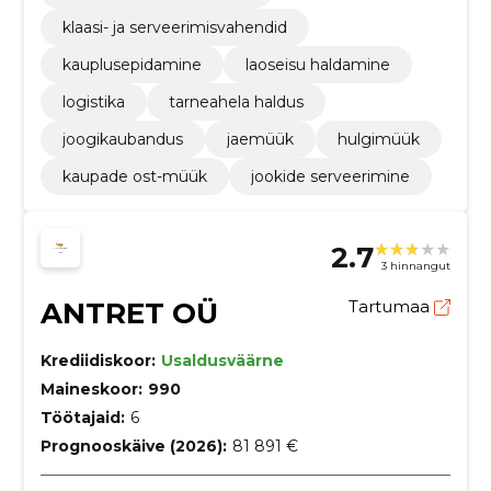
klaasi- ja serveerimisvahendid
kauplusepidamine
laoseisu haldamine
logistika
tarneahela haldus
joogikaubandus
jaemüük
hulgimüük
kaupade ost-müük
jookide serveerimine
2.7
3 hinnangut
ANTRET OÜ
Tartumaa
Krediidiskoor:
Usaldusväärne
Maineskoor:
990
Töötajaid:
6
Prognooskäive (2026):
81 891 €