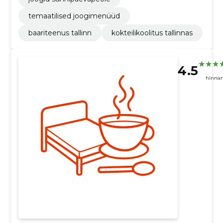
temaatilised joogimenüüd
baariteenus tallinn
kokteilikoolitus tallinnas
4.5
hinna