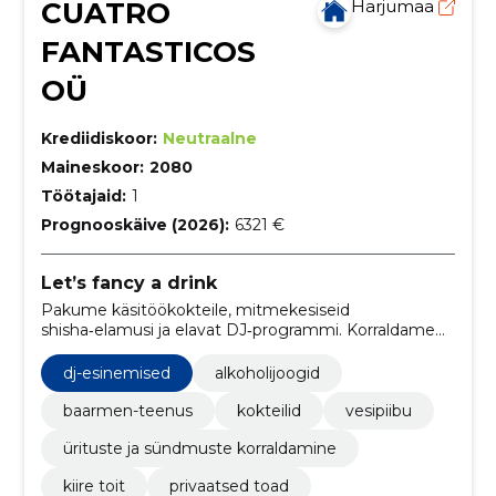
CUATRO
Harjumaa
FANTASTICOS
OÜ
Krediidiskoor:
Neutraalne
Maineskoor:
2080
Töötajaid:
1
Prognooskäive (2026):
6321 €
Let’s fancy a drink
Pakume käsitöökokteile, mitmekesiseid
shisha‑elamusi ja elavat DJ‑programmi. Korraldame
personaliseeritud üritusi koos VIP‑ruumide,
kohandatava menüü ja professionaalse
dj-esinemised
alkoholijoogid
teenindusega.
baarmen-teenus
kokteilid
vesipiibu
ürituste ja sündmuste korraldamine
kiire toit
privaatsed toad