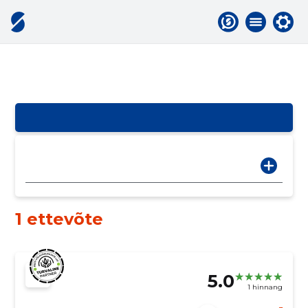
1 ettevõte
5.0
1 hinnang