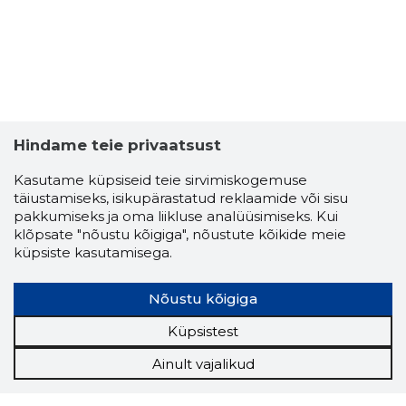
Hindame teie privaatsust
Kasutame küpsiseid teie sirvimiskogemuse
täiustamiseks, isikupärastatud reklaamide või sisu
pakkumiseks ja oma liikluse analüüsimiseks. Kui
klõpsate "nõustu kõigiga", nõustute kõikide meie
küpsiste kasutamisega.
Nõustu kõigiga
Küpsistest
Ainult vajalikud