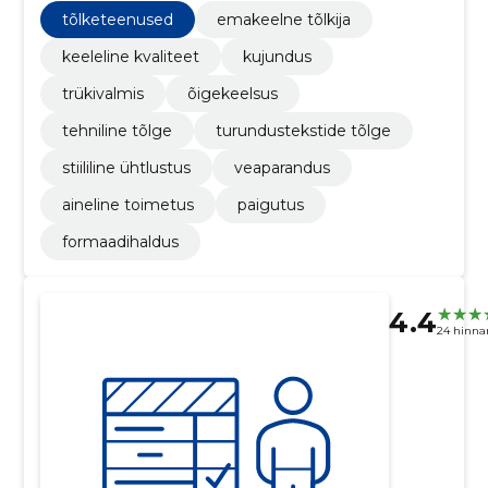
pärast teie kinnitust.
tõlketeenused
emakeelne tõlkija
keeleline kvaliteet
kujundus
trükivalmis
õigekeelsus
tehniline tõlge
turundustekstide tõlge
stiililine ühtlustus
veaparandus
aineline toimetus
paigutus
formaadihaldus
4.4
24 hinna