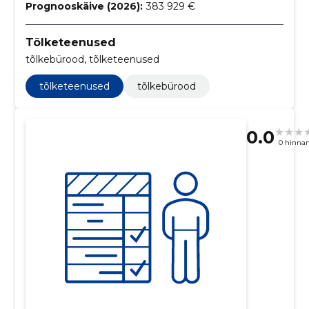
Prognooskäive (2026):
383 929 €
Tõlketeenused
tõlkebürood, tõlketeenused
tõlketeenused
tõlkebürood
0.0
0 hinna