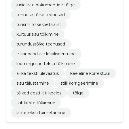
juriidiliste dokumentide tõlge
tehnilise tõlke teenused
turismi tõlkespetsialist
kultuurisisu tõlkimine
turundustõlke teenused
e-kaubanduse lokaliseerimine
loominguline teksti tõlkimine
allika teksti ülevaatus
keeleline korrektuur
sisu täiustamine
stiili korrigeerimine
tõlked eesti-läti keeles
tõlge
subtiitrite tõlkimine
lähteteksti toimetamine