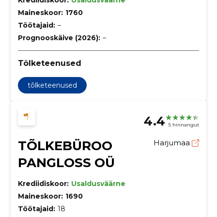
Maineskoor:
1760
Töötajaid:
–
Prognooskäive (2026):
–
Tõlketeenused
tõlketeenused
4.4
5 hinnangut
TÕLKEBÜROO
Harjumaa
PANGLOSS OÜ
Krediidiskoor:
Usaldusväärne
Maineskoor:
1690
Töötajaid:
18