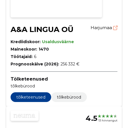
A&A LINGUA OÜ
Harjumaa
Krediidiskoor:
Usaldusväärne
Maineskoor:
1470
Töötajaid:
6
Prognooskäive (2026):
256 332 €
Tõlketeenused
tõlkebürood
tõlketeenused
tõlkebürood
4.5
13 hinnangut