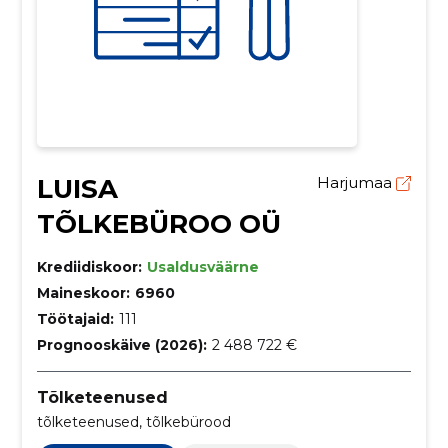
LUISA
Harjumaa
TÕLKEBÜROO OÜ
Krediidiskoor:
Usaldusväärne
Maineskoor:
6960
Töötajaid:
111
Prognooskäive (2026):
2 488 722 €
Tõlketeenused
tõlketeenused, tõlkebürood