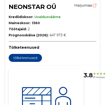
NEONSTAR OÜ
Harjumaa
Krediidiskoor:
Usaldusväärne
Maineskoor:
1360
Töötajaid:
2
Prognooskäive (2026):
647 973 €
Tõlketeenused
tõlketeenused
3.8
37 hinna