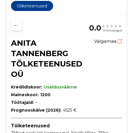
tõlketeenused
0.0
0 hinnangut
ANITA
Valgamaa
TANNENBERG
TÕLKETEENUSED
OÜ
Krediidiskoor:
Usaldusväärne
Maineskoor:
1200
Töötajaid:
–
Prognooskäive (2026):
4525 €
Tõlketeenused
Tõlked eesti-läti keelesuunal, Kirjalik tõlge, Tõlke