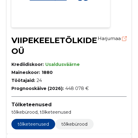
VIIPEKEELETÕLKIDE
Harjumaa
OÜ
Krediidiskoor:
Usaldusväärne
Maineskoor:
1880
Töötajaid:
24
Prognooskäive (2026):
448 078 €
Tõlketeenused
tõlkebürood, tõlketeenused
tõlketeenused
tõlkebürood