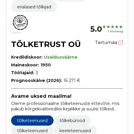
erialased tõlkijad
5.0
1 hinnang
TÕLKETRUST OÜ
Tartumaa
Krediidiskoor:
Usaldusväärne
Maineskoor:
1950
Töötajaid:
3
Prognooskäive (2026):
16 271 €
Avame uksed maailma!
Oleme professionaalne tõlketeenuste ettevõte, mis
pakub kõrgekvaliteedilisi kirjalikke ja suulisi tõlkeid
mitmetes keeltes ja valdkondades, aidates klientidel
ületada keelebarjääre ning saavutada sujuv ja täpne
tõlketeenused
tõlkebürood
suhtlus erinevates olukordades.
tõlketeenused
keeleteenused