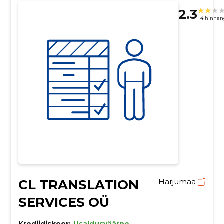
2.3
4 hinnan
CL TRANSLATION
Harjumaa
SERVICES OÜ
Krediidiskoor:
Usaldusväärne