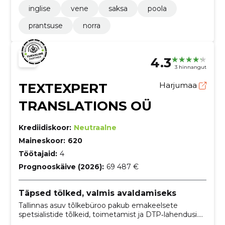
inglise
vene
saksa
poola
prantsuse
norra
4.3
3 hinnangut
TEXTEXPERT
Harjumaa
TRANSLATIONS OÜ
Krediidiskoor:
Neutraalne
Maineskoor:
620
Töötajaid:
4
Prognooskäive (2026):
69 487 €
Täpsed tõlked, valmis avaldamiseks
Tallinnas asuv tõlkebüroo pakub emakeelsete
spetsialistide tõlkeid, toimetamist ja DTP‑lahendusi.
Kiire vastus, järjepidev kvaliteedikontroll ja arve alles