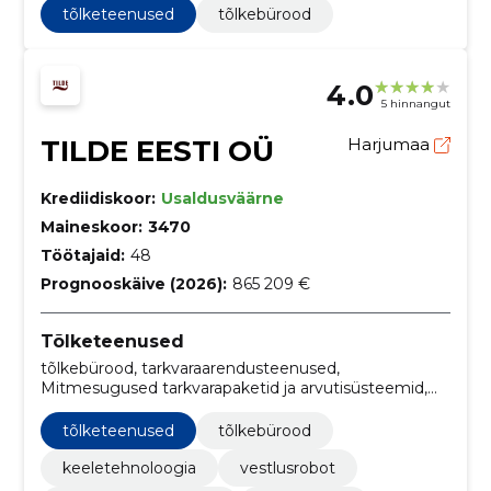
tõlketeenused
tõlkebürood
4.0
5 hinnangut
TILDE EESTI OÜ
Harjumaa
Krediidiskoor:
Usaldusväärne
Maineskoor:
3470
Töötajaid:
48
Prognooskäive (2026):
865 209 €
Tõlketeenused
tõlkebürood, tarkvaraarendusteenused,
Mitmesugused tarkvarapaketid ja arvutisüsteemid,
keeletehnoloogia, vestlusrobot, kõne transkriptsioon,
masintõlge, juturobot
tõlketeenused
tõlkebürood
keeletehnoloogia
vestlusrobot