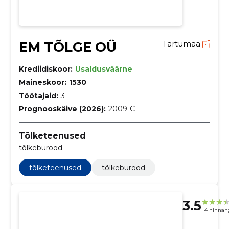
EM TÕLGE OÜ
Tartumaa
Krediidiskoor:
Usaldusväärne
Maineskoor:
1530
Töötajaid:
3
Prognooskäive (2026):
2009 €
Tõlketeenused
tõlkebürood
tõlketeenused
tõlkebürood
3.5
4 hinnan