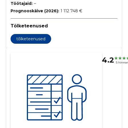
Töötajaid:
–
Prognooskäive (2026):
1 112 748 €
Tõlketeenused
tõlketeenused
4.2
5 hinna