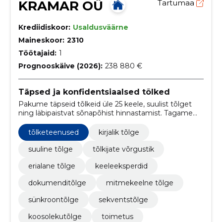
KRAMAR OÜ
Tartumaa
Krediidiskoor:
Usaldusväärne
Maineskoor:
2310
Töötajaid:
1
Prognooskäive (2026):
238 880 €
Täpsed ja konfidentsiaalsed tõlked
Pakume täpseid tõlkeid üle 25 keele, suulist tõlget
ning läbipaistvat sõnapõhist hinnastamist. Tagame
konfidentsiaalsuse ja õigeaegse kohaletoimetamise.
tõlketeenused
kirjalik tõlge
suuline tõlge
tõlkijate võrgustik
erialane tõlge
keeleeksperdid
dokumenditõlge
mitmekeelne tõlge
sünkroontõlge
sekventstõlge
koosolekutõlge
toimetus