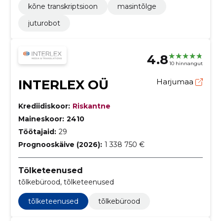
kõne transkriptsioon
masintõlge
juturobot
4.8
10 hinnangut
INTERLEX OÜ
Harjumaa
Krediidiskoor:
Riskantne
Maineskoor:
2410
Töötajaid:
29
Prognooskäive (2026):
1 338 750 €
Tõlketeenused
tõlkebürood, tõlketeenused
tõlketeenused
tõlkebürood