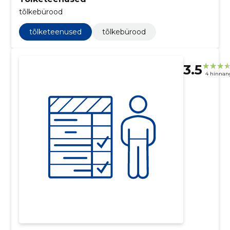
tõlkebürood
tõlketeenused
tõlkebürood
3.5
4 hinnan