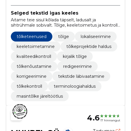
Selged tekstid igas keeles
Aitame teie sisul kõlada täpselt, ladusalt ja
sihtrühmale sobivalt. Tõlge, keeletoimetus ja kontroll
tagavad ühtlase kvaliteedi.
tõlketeenused
tõlge
lokaliseerimine
keeletoimetamine
tõlkeprojektide haldus
kvaliteedikontroll
kirjalik tõlge
tõlkenõustamine
redigeerimine
korrigeerimine
tekstide läbivaatamine
tõlkekontroll
terminoloogiahaldus
masintõlke järeltöötlus
4.6
17 hinnangut
Tartumaa