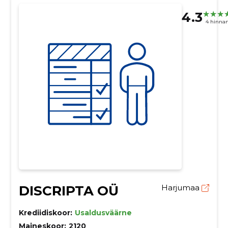
4.3
4 hinna
DISCRIPTA OÜ
Harjumaa
Krediidiskoor:
Usaldusväärne
Maineskoor:
2120