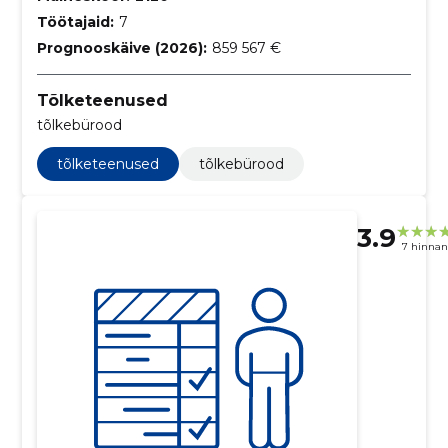
Töötajaid:
7
Prognooskäive (2026):
859 567 €
Tõlketeenused
tõlkebürood
tõlketeenused
tõlkebürood
3.9
7 hinna