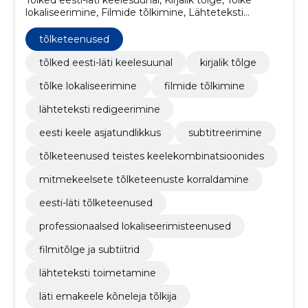
lokaliseerimine, Filmide tõlkimine, Lähteteksti
redigeerimine, Eesti keele asjatundlikkus,
subtitreerimine, Tõlketeenused teistes
tõlketeenused
keelekombinatsioonides, Mitmekeelsete
tõlketeenuste korraldamine, Eesti-Läti tõlketeenused
tõlked eesti-läti keelesuunal
kirjalik tõlge
tõlke lokaliseerimine
filmide tõlkimine
lähteteksti redigeerimine
eesti keele asjatundlikkus
subtitreerimine
tõlketeenused teistes keelekombinatsioonides
mitmekeelsete tõlketeenuste korraldamine
eesti-läti tõlketeenused
professionaalsed lokaliseerimisteenused
filmitõlge ja subtiitrid
lähteteksti toimetamine
läti emakeele kõneleja tõlkija