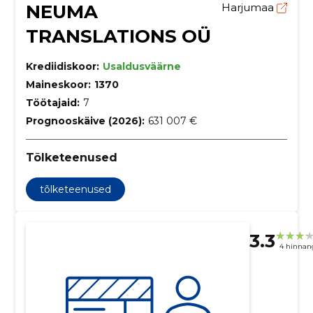
NEUMA
Harjumaa
TRANSLATIONS OÜ
Krediidiskoor:
Usaldusväärne
Maineskoor:
1370
Töötajaid:
7
Prognooskäive (2026):
631 007 €
Tõlketeenused
tõlketeenused
3.3
4 hinnan