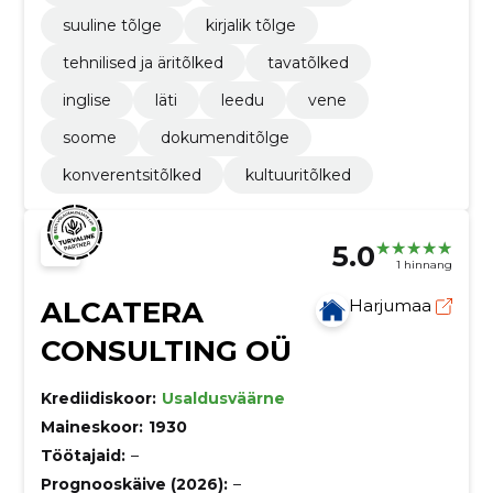
suuline tõlge
kirjalik tõlge
tehnilised ja äritõlked
tavatõlked
inglise
läti
leedu
vene
soome
dokumenditõlge
konverentsitõlked
kultuuritõlked
5.0
1 hinnang
ALCATERA
Harjumaa
CONSULTING OÜ
Krediidiskoor:
Usaldusväärne
Maineskoor:
1930
Töötajaid:
–
Prognooskäive (2026):
–