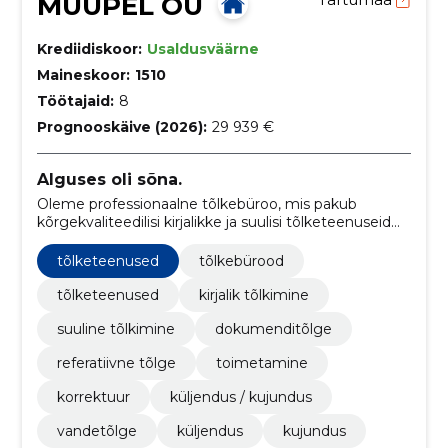
MUUPEL OÜ
Krediidiskoor:
Usaldusväärne
Maineskoor:
1510
Töötajaid:
8
Prognooskäive (2026):
29 939 €
Alguses oli sõna.
Oleme professionaalne tõlkebüroo, mis pakub
kõrgekvaliteedilisi kirjalikke ja suulisi tõlketeenuseid
igas valdkonnas, alates igapäevatekstidest ja -
dokumentidest kuni keerukate patentideni välja.
tõlketeenused
tõlkebürood
tõlketeenused
kirjalik tõlkimine
suuline tõlkimine
dokumenditõlge
referatiivne tõlge
toimetamine
korrektuur
küljendus / kujundus
vandetõlge
küljendus
kujundus