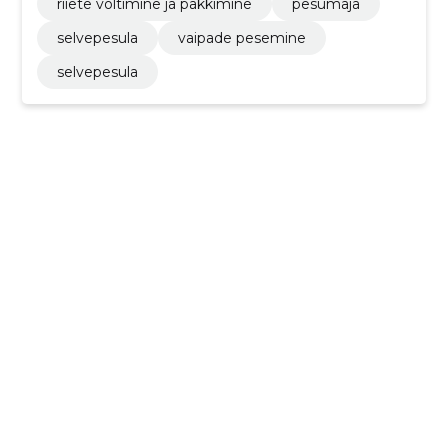
riiete voltimine ja pakkimine
pesumaja
selvepesula
vaipade pesemine
selvepesula