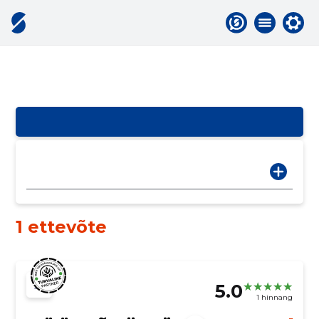
1 ettevõte
5.0
1 hinnang