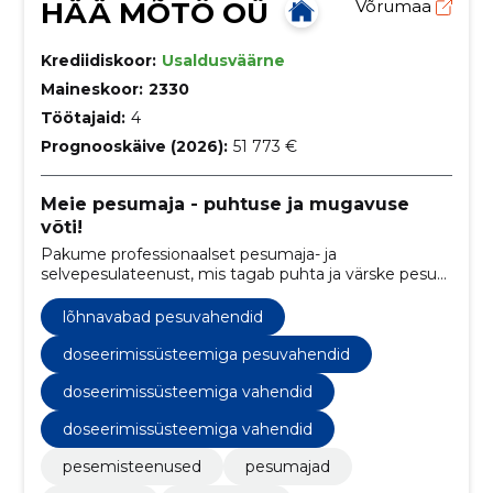
HÄÄ MÕTÖ OÜ
Võrumaa
Krediidiskoor:
Usaldusväärne
Maineskoor:
2330
Töötajaid:
4
Prognooskäive (2026):
51 773 €
Meie pesumaja - puhtuse ja mugavuse
võti!
Pakume professionaalset pesumaja- ja
selvepesulateenust, mis tagab puhta ja värske pesu
kõrgekvaliteediliste pesuprogrammide abil.
lõhnavabad pesuvahendid
doseerimissüsteemiga pesuvahendid
doseerimissüsteemiga vahendid
doseerimissüsteemiga vahendid
pesemisteenused
pesumajad