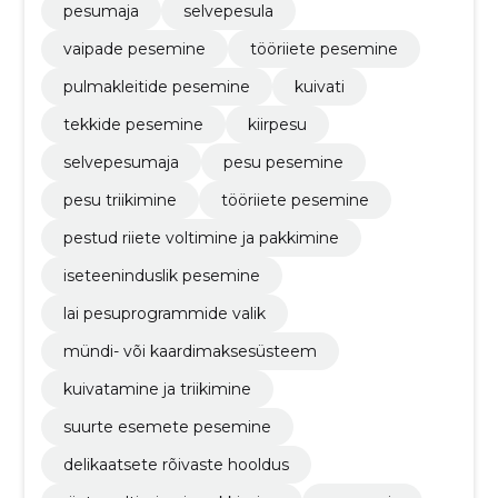
pesumaja
selvepesula
vaipade pesemine
tööriiete pesemine
pulmakleitide pesemine
kuivati
tekkide pesemine
kiirpesu
selvepesumaja
pesu pesemine
pesu triikimine
tööriiete pesemine
pestud riiete voltimine ja pakkimine
iseteeninduslik pesemine
lai pesuprogrammide valik
mündi- või kaardimaksesüsteem
kuivatamine ja triikimine
suurte esemete pesemine
delikaatsete rõivaste hooldus