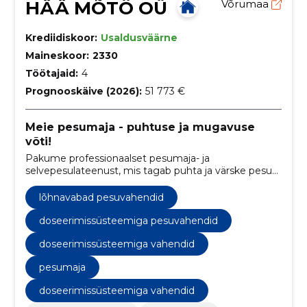
HÄÄ MÕTÖ OÜ
Võrumaa
Krediidiskoor:
Usaldusväärne
Maineskoor:
2330
Töötajaid:
4
Prognooskäive (2026):
51 773 €
Meie pesumaja - puhtuse ja mugavuse
võti!
Pakume professionaalset pesumaja- ja
selvepesulateenust, mis tagab puhta ja värske pesu
kõrgekvaliteediliste pesuprogrammide abil.
lõhnavabad pesuvahendid
doseerimissüsteemiga pesuvahendid
doseerimissüsteemiga vahendid
pesumaja
doseerimissüsteemiga vahendid