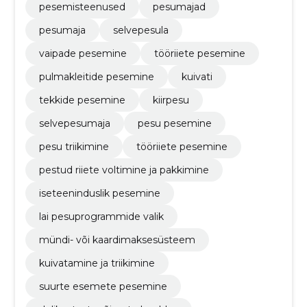
pesemisteenused
pesumajad
pesumaja
selvepesula
vaipade pesemine
tööriiete pesemine
pulmakleitide pesemine
kuivati
tekkide pesemine
kiirpesu
selvepesumaja
pesu pesemine
pesu triikimine
tööriiete pesemine
pestud riiete voltimine ja pakkimine
iseteeninduslik pesemine
lai pesuprogrammide valik
mündi- või kaardimaksesüsteem
kuivatamine ja triikimine
suurte esemete pesemine