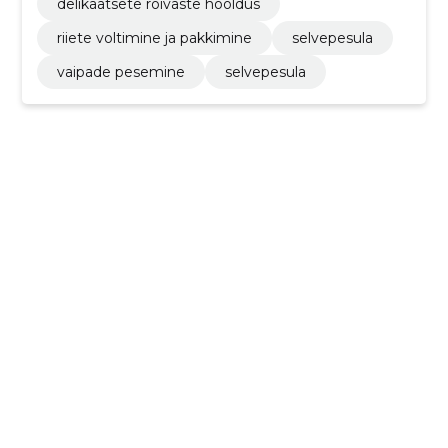
delikaatsete rõivaste hooldus
riiete voltimine ja pakkimine
selvepesula
vaipade pesemine
selvepesula