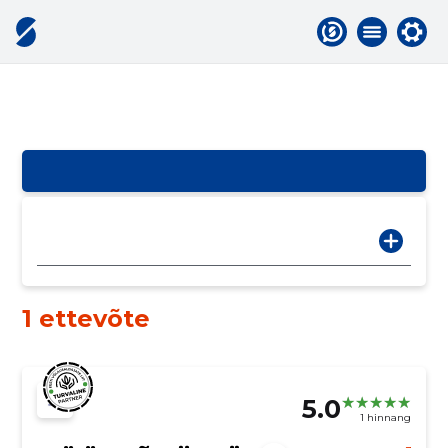
1 ettevõte
5.0
1 hinnang