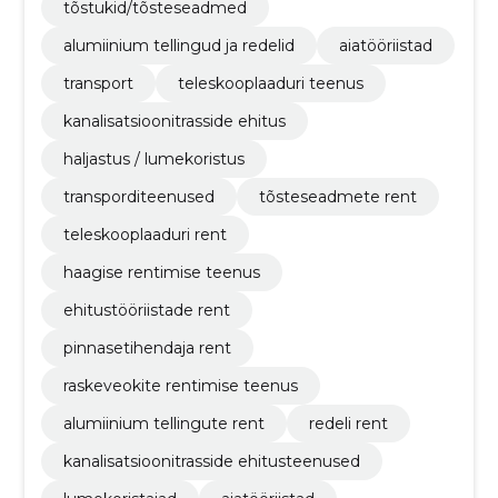
tõstukid/tõsteseadmed
alumiinium tellingud ja redelid
aiatööriistad
transport
teleskooplaaduri teenus
kanalisatsioonitrasside ehitus
haljastus / lumekoristus
transporditeenused
tõsteseadmete rent
teleskooplaaduri rent
haagise rentimise teenus
ehitustööriistade rent
pinnasetihendaja rent
raskeveokite rentimise teenus
alumiinium tellingute rent
redeli rent
kanalisatsioonitrasside ehitusteenused