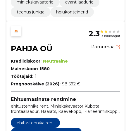
miniekskavaatorid
avant laadurid
teenus juhiga
hoiukonteinerid
2.3
3 hinnangut
PAHJA OÜ
Pärnumaa
Krediidiskoor:
Neutraalne
Maineskoor:
1580
Töötajaid:
1
Prognooskäive (2026):
98 592 €
Ehitusmasinate rentimine
ehitustehnika rent, Miniekskavaator Kubota,
frontaallaadur, Haarats, Kaevekopp, Planeerimiskopp,
Niiduk, maapuur, Kännufrees, lume lükkamine
ehitustehnika rent