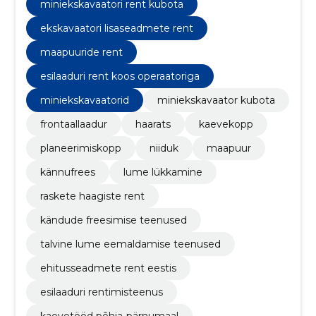
miniekskavaatori rent kubota
ekskavaatori lisaseadmete rent
maapuuride rent
esilaaduri rent koos operaatoriga
miniekskavaatorid
miniekskavaator kubota
frontaallaadur
haarats
kaevekopp
planeerimiskopp
niiduk
maapuur
kännufrees
lume lükkamine
raskete haagiste rent
kändude freesimise teenused
talvine lume eemaldamise teenused
ehitusseadmete rent eestis
esilaaduri rentimisteenus