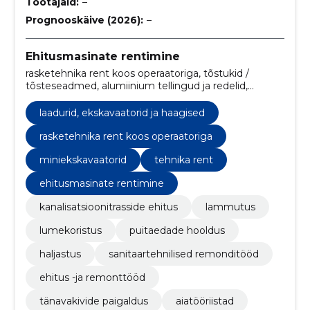
Töötajaid:
–
Prognooskäive (2026):
–
Ehitusmasinate rentimine
rasketehnika rent koos operaatoriga, tõstukid /
tõsteseadmed, alumiinium tellingud ja redelid,
transporditeenused, veoteenused, Seadmete remont
ja hooldus, teleskooplaaduri teenus, tehnika rent,
laadurid, ekskavaatorid ja haagised
haljastus / lumekoristus, laadurid, ekskavaatorid ja
haagised
rasketehnika rent koos operaatoriga
miniekskavaatorid
tehnika rent
ehitusmasinate rentimine
kanalisatsioonitrasside ehitus
lammutus
lumekoristus
puitaedade hooldus
haljastus
sanitaartehnilised remonditööd
ehitus -ja remonttööd
tänavakivide paigaldus
aiatööriistad