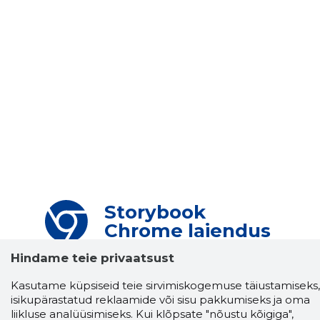
Storybook
Chrome laiendus
Hindame teie privaatsust
Storybooki laiendus ütleb Sulle, mis firma
veebilehel Sa parajasti viibid ja kui usaldusväärne
Kasutame küpsiseid teie sirvimiskogemuse täiustamiseks,
see firma täna on.
LAADI LAIENDUS ALLA
isikupärastatud reklaamide või sisu pakkumiseks ja oma
liikluse analüüsimiseks. Kui klõpsate "nõustu kõigiga",