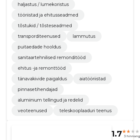
haljastus / lumekoristus
tööriistad ja ehitusseadmed
tõstukid / tõsteseadmed
transporditeenused
lammutus
puitaedade hooldus
sanitaartehnilised remonditööd
ehitus -ja remonttööd
tänavakivide paigaldus
aiatööriistad
pinnasetihendajad
alumiinium tellingud ja redelid
veoteenused
teleskooplaaduri teenus
1.7
3 hinnan