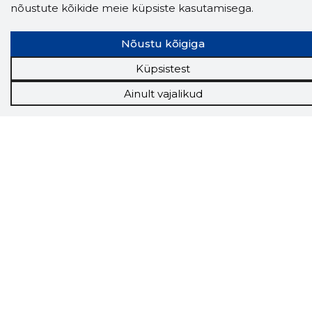
nõustute kõikide meie küpsiste kasutamisega.
Näed helistaja tausta!
Storybooki Äpp toob
Sinuni
OTSEKONTAKTID
400 000 Eesti
Nõustu kõigiga
ettevõtte ja isikute kohta (juhid, ametnikud).
Andmed on rikastatud maksevõime ja
Küpsistest
finantsinfoga.
Ainult vajalikud
Tööriistad
Sooduspakkumised
Hanked
Tööturg
Sihtkliendid
Rakendused
Lisavõimalused
Inforegister
Krediidihaldus
Raportid
Müügihaldus CRM