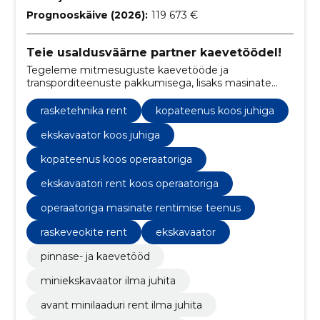
Prognooskäive (2026):
119 673 €
Teie usaldusväärne partner kaevetöödel!
Tegeleme mitmesuguste kaevetööde ja
transporditeenuste pakkumisega, lisaks masinate
renti nii juhi kui juhita.
rasketehnika rent
kopateenus koos juhiga
ekskavaator koos juhiga
kopateenus koos operaatoriga
ekskavaatori rent koos operaatoriga
operaatoriga masinate rentimise teenus
raskeveokite rent
ekskavaator
pinnase- ja kaevetööd
miniekskavaator ilma juhita
avant minilaaduri rent ilma juhita