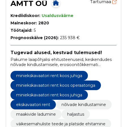
AMTT OÜ
Tartumaa
Krediidiskoor:
Usaldusväärne
Maineskoor:
2820
Töötajaid:
5
Prognooskäive (2026):
235 938 €
Tugevad alused, kestvad tulemused!
Pakume laiapõhjalisi ehitusteenuseid, keskendudes
nõlvade kindlustamisele, erosioonitõkkemati
paigaldamisele, geokärje paigaldamisele,
truubiotsakute kindlustamisele ja haljastusele.
miniekskavaatori rent koos juhiga
miniekskavaatori rent koos operaatoriga
miniekskavaatori rent koos juhiga
ekskavaatori rent
nõlvade kindlustamine
maakivide ladumine
haljastus
väikesemahuliste teede ja platside ehitamine