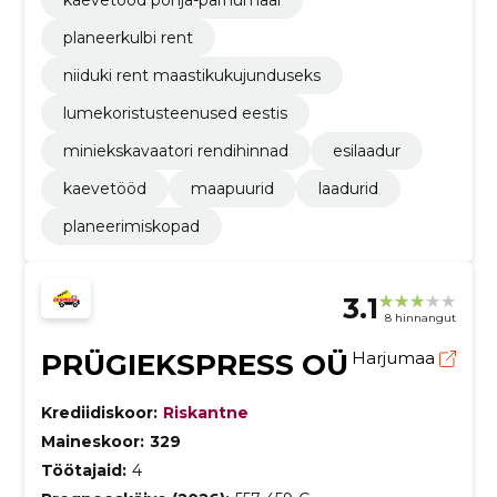
kaevetööd põhja-pärnumaal
planeerkulbi rent
niiduki rent maastikukujunduseks
lumekoristusteenused eestis
miniekskavaatori rendihinnad
esilaadur
kaevetööd
maapuurid
laadurid
planeerimiskopad
3.1
8 hinnangut
PRÜGIEKSPRESS OÜ
Harjumaa
Krediidiskoor:
Riskantne
Maineskoor:
329
Töötajaid:
4