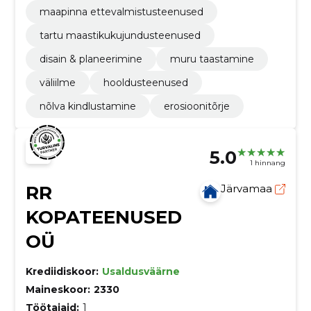
maapinna ettevalmistusteenused
tartu maastikukujundusteenused
disain & planeerimine
muru taastamine
väliilme
hooldusteenused
nõlva kindlustamine
erosioonitõrje
5.0
1 hinnang
RR
Järvamaa
KOPATEENUSED
OÜ
Krediidiskoor:
Usaldusväärne
Maineskoor:
2330
Töötajaid:
1