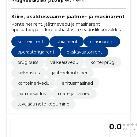
Prognooskäive (2026):
557 459 €
Kiire, usaldusväärne jäätme- ja masinarent
Konteinerirent, jäätmevedu ja masinarent
operaatoriga — kiire puhastus ja seaduslik kõrvaldus.
Paindlikud lühirendid ning kogu logistika ühest
kohast.
konteinirent
lühiajarent
masinarent
operaatoriga rent
ekskavaatorirent
prügibuss
väikeäravedu
korteriprügi
kiirkoristus
jäätmekonteiner
konteinerivedu
ehitusmasinad
jäätmekäitlus
materjalitarned
tavajäätmete kogumine
0.0
0 hinna