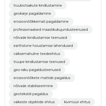
truubiotsakute kindlustamine
geokärje paigaldamine
erosioonitõkkemati paigaldamine
professionaalsed maastikukujundusteenused
nõlvade kindlustamise teenused
earthstone hoiustamise lahendused
väiksemahuline teedeehitus
truupe kindlustamise teenused
geo-raku paigaldusteenused
erosioonitõkete mattide paigaldus
nõlvade stabiliseerimine
geotekstiili paigaldus
väikeste objektide ehitus
kivimüüri ehitus