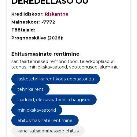
DEREDELLASO OÜ
Krediidiskoor:
Riskantne
Maineskoor:
-7772
Töötajaid:
–
Prognooskäive (2026):
–
Ehitusmasinate rentimine
sanitaartehnilised remonditööd, teleskooplaaduri
teenus, miniekskavaatorid, veoteenused, alumiinium
tellingud ja redelid, laadurid, ekskavaatorid ja
haagised, Pinnasetihendajad, aiatööriistad,
rasketehnika rent koos operaatoriga
tänavakivide paigaldus, ehitus -ja remonttööd
tehnika rent
laadurid, ekskavaatorid ja haagised
miniekskavaatorid
ehitusmasinate rentimine
kanalisatsioonitrasside ehitus