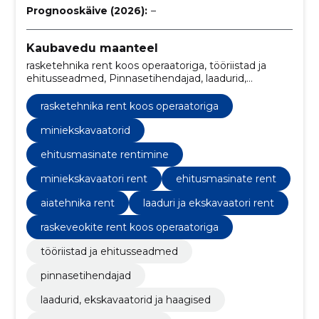
Prognooskäive (2026):
–
Kaubavedu maanteel
rasketehnika rent koos operaatoriga, tööriistad ja
ehitusseadmed, Pinnasetihendajad, laadurid,
ekskavaatorid ja haagised, Tõstukid/tõsteseadmed,
ALUMIINIUM TELLINGUD JA REDELID,
rasketehnika rent koos operaatoriga
aiatööriistad, transport, miniekskavaatorid,
teleskooplaaduri teenus
miniekskavaatorid
ehitusmasinate rentimine
miniekskavaatori rent
ehitusmasinate rent
aiatehnika rent
laaduri ja ekskavaatori rent
raskeveokite rent koos operaatoriga
tööriistad ja ehitusseadmed
pinnasetihendajad
laadurid, ekskavaatorid ja haagised