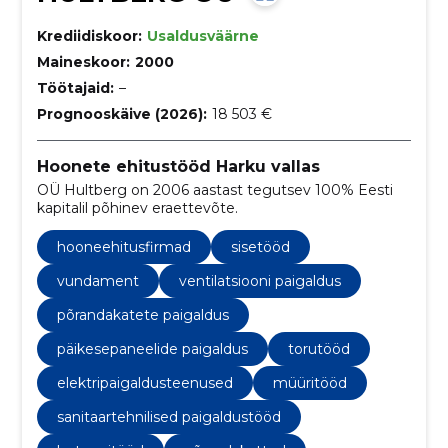
Krediidiskoor:
Usaldusväärne
Maineskoor:
2000
Töötajaid:
–
Prognooskäive (2026):
18 503 €
Hoonete ehitustööd Harku vallas
OÜ Hultberg on 2006 aastast tegutsev 100% Eesti
kapitalil põhinev eraettevõte.
hooneehitusfirmad
sisetööd
vundament
ventilatsiooni paigaldus
põrandakatete paigaldus
päikesepaneelide paigaldus
torutööd
elektripaigaldusteenused
müüritööd
sanitaartehnilised paigaldustööd