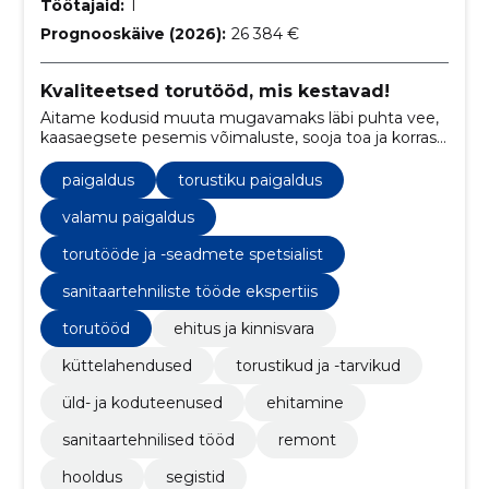
Töötajaid:
1
Prognooskäive (2026):
26 384 €
Kvaliteetsed torutööd, mis kestavad!
Aitame kodusid muuta mugavamaks läbi puhta vee,
kaasaegsete pesemis võimaluste, sooja toa ja korras
torudega!
paigaldus
torustiku paigaldus
valamu paigaldus
torutööde ja -seadmete spetsialist
sanitaartehniliste tööde ekspertiis
torutööd
ehitus ja kinnisvara
küttelahendused
torustikud ja -tarvikud
üld- ja koduteenused
ehitamine
sanitaartehnilised tööd
remont
hooldus
segistid