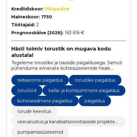
Krediidiskoor:
Piiripealne
Maineskoor:
1750
Töötajaid:
2
Prognooskäive (2026):
163 616 €
Hästi toimiv torustik on mugava kodu
alustala!
Tegeleme torustike ja trasside paigaldusega. Samuti
pühendume erinevate küttesüsteemide heale
toimimisele.
radiaatorite paigaldus
torustike paigaldus
torutööd
katla- ja küttejuhtmete paigaldus
kütteseadmete paigaldus
paigaldus
torude keevitus
veevarustus ja kanalisatsioonitrasside projekteer
imine
pumpamissüsteemid