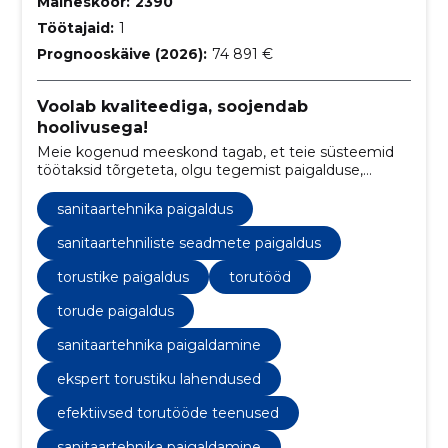
Maineskoor:
2390
Töötajaid:
1
Prognooskäive (2026):
74 891 €
Voolab kvaliteediga, soojendab
hoolivusega!
Meie kogenud meeskond tagab, et teie süsteemid
töötaksid tõrgeteta, olgu tegemist paigalduse,
remondi või hooldusega.
sanitaartehnika paigaldus
sanitaartehniliste seadmete paigaldus
torustike paigaldus
torutööd
torude paigaldus
sanitaartehnika paigaldamine
ekspert torustiku lahendused
efektiivsed torutööde teenused
sanitaartehnika paigaldamine