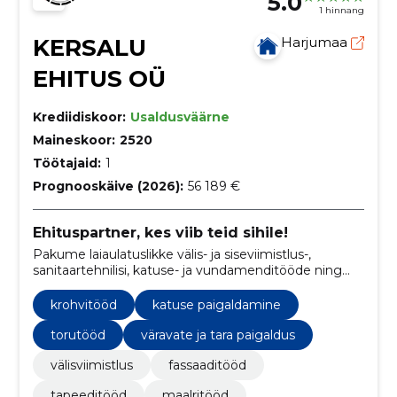
5.0
1 hinnang
KERSALU
Harjumaa
EHITUS OÜ
Krediidiskoor:
Usaldusväärne
Maineskoor:
2520
Töötajaid:
1
Prognooskäive (2026):
56 189 €
Ehituspartner, kes viib teid sihile!
Pakume laiaulatuslikke välis- ja siseviimistlus-,
sanitaartehnilisi, katuse- ja vundamenditööde ning
kompleksüldehitustööde teenuseid.
krohvitööd
katuse paigaldamine
torutööd
väravate ja tara paigaldus
välisviimistlus
fassaaditööd
tapeeditööd
maalritööd