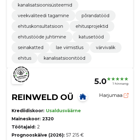
kanalisatsioonisüsteemid
veekvaliteedi tagamine
põrandatööd
ehituskonsultatsioon
ehitusprojektid
ehitustööde juhtimine
katusetööd
seinakatted
lae viimistlus
värvivalik
ehitus
kanalisatsioonitööd
5.0
1 hinnang
REINWELD OÜ
Harjumaa
Krediidiskoor:
Usaldusväärne
Maineskoor:
2320
Töötajaid:
2
Prognooskäive (2026):
57 215 €