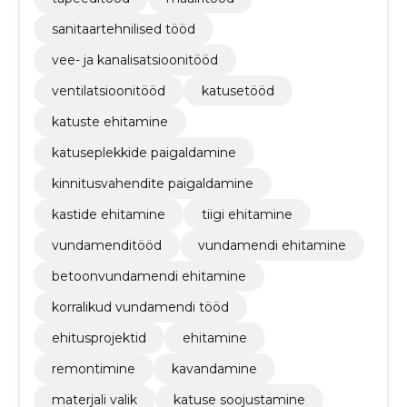
sanitaartehnilised tööd
vee- ja kanalisatsioonitööd
ventilatsioonitööd
katusetööd
katuste ehitamine
katuseplekkide paigaldamine
kinnitusvahendite paigaldamine
kastide ehitamine
tiigi ehitamine
vundamenditööd
vundamendi ehitamine
betoonvundamendi ehitamine
korralikud vundamendi tööd
ehitusprojektid
ehitamine
remontimine
kavandamine
materjali valik
katuse soojustamine