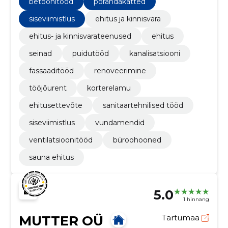
betoonitööd
põrandakatted
siseviimistlus
ehitus ja kinnisvara
ehitus- ja kinnisvarateenused
ehitus
seinad
puidutööd
kanalisatsiooni
fassaaditööd
renoveerimine
tööjõurent
korterelamu
ehitusettevõte
sanitaartehnilised tööd
siseviimistlus
vundamendid
ventilatsioonitööd
büroohooned
sauna ehitus
5.0
1 hinnang
MUTTER OÜ
Tartumaa