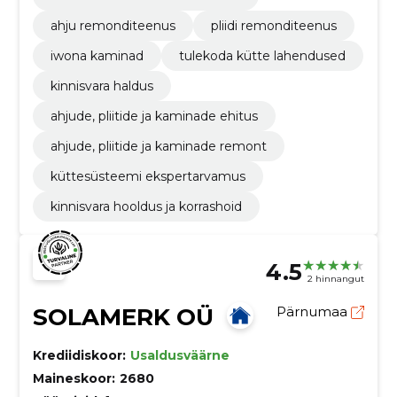
ahju remonditeenus
pliidi remonditeenus
iwona kaminad
tulekoda kütte lahendused
kinnisvara haldus
ahjude, pliitide ja kaminade ehitus
ahjude, pliitide ja kaminade remont
küttesüsteemi ekspertarvamus
kinnisvara hooldus ja korrashoid
4.5
2 hinnangut
SOLAMERK OÜ
Pärnumaa
Krediidiskoor:
Usaldusväärne
Maineskoor:
2680