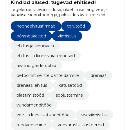
Kindlad alused, tugevad ehitised!
Tegeleme siseviimistluse, üldehituse ning vee ja
kanalisatsioonitöödega, pakkudes kvaliteetseid
ehituslahendusi ja teenuseid nii kodudele kui ka
ärihoonetele
hooneehitusfirmad
torutööd
põrandakatted
viimistlus
ehitus ja kinnisvara
ehitus- ja kinnisvarateenused
avatud garderoobid
betoonist seinte pahteldamine
drenaaž
drenaaži ehitus
katusetööd
plaatimistööd
soojustamine
vundamenditööd
vee- ja kanalisatsioonitööd
siseviimistlus
renoveerimine
veevarustussüsteemid