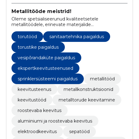
Metallitööde meistrid!
Oleme spetsialiseerunud kvaliteetsetele
metallitöödele, erinevate materjalide
keevitusteenustele ja põhjalikele
torustikulahendustele, tagades, et iga projekt vastab
torutööd
sanitaartehnika paigaldus
kõrgeimatele käsitöö ja vastupidavuse standarditele.
torustike paigaldus
vesipõrandaküte paigaldus
ekspertkeevitusteenused
sprinklersüsteemi paigaldus
metallitööd
keevitusteenus
metallkonstruktsioonid
keevitustööd
metalltorude keevitamine
roostevaba keevitus
alumiiniumi ja roostevaba keevitus
elektroodkeevitus
sepatööd