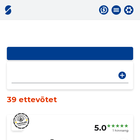
39 ettevõtet
5.0
1 hinnang