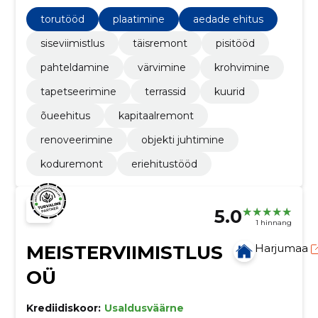
töödele ja lihtne broneerimine väiksemateks töödeks.
torutööd
plaatimine
aedade ehitus
siseviimistlus
täisremont
pisitööd
pahteldamine
värvimine
krohvimine
tapetseerimine
terrassid
kuurid
õueehitus
kapitaalremont
renoveerimine
objekti juhtimine
koduremont
eriehitustööd
5.0
1 hinnang
MEISTERVIIMISTLUS
Harjumaa
OÜ
Krediidiskoor:
Usaldusväärne