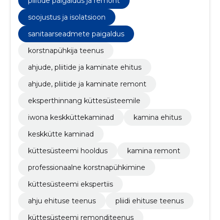
pliitide paigaldus ja remont
soojustus ja isolatsioon
sanitaarseadmete paigaldus
korstnapühkija teenus
ahjude, pliitide ja kaminate ehitus
ahjude, pliitide ja kaminate remont
eksperthinnang küttesüsteemile
iwona keskküttekaminad
kamina ehitus
keskkütte kaminad
küttesüsteemi hooldus
kamina remont
professionaalne korstnapühkimine
küttesüsteemi ekspertiis
ahju ehituse teenus
pliidi ehituse teenus
küttesüsteemi remonditeenus