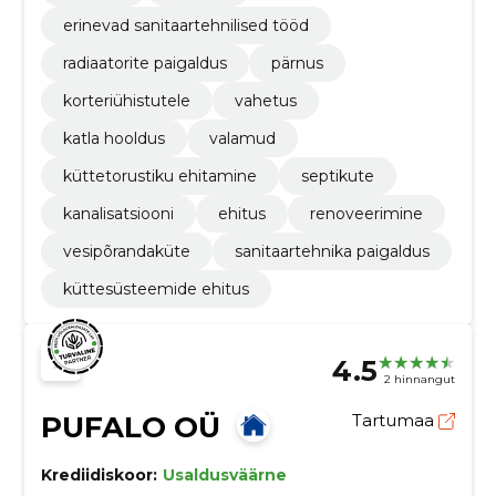
erinevad sanitaartehnilised tööd
radiaatorite paigaldus
pärnus
korteriühistutele
vahetus
katla hooldus
valamud
küttetorustiku ehitamine
septikute
kanalisatsiooni
ehitus
renoveerimine
vesipõrandaküte
sanitaartehnika paigaldus
küttesüsteemide ehitus
4.5
2 hinnangut
PUFALO OÜ
Tartumaa
Krediidiskoor:
Usaldusväärne