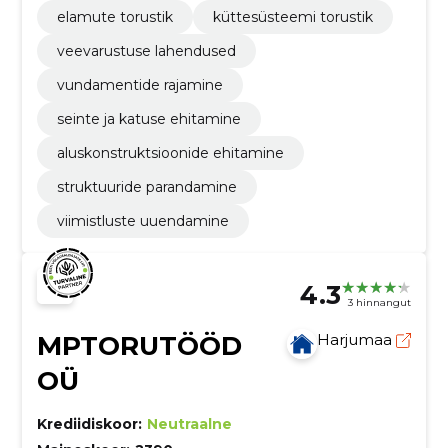
elamute torustik
küttesüsteemi torustik
veevarustuse lahendused
vundamentide rajamine
seinte ja katuse ehitamine
aluskonstruktsioonide ehitamine
struktuuride parandamine
viimistluste uuendamine
4.3
3 hinnangut
MPTORUTÖÖD
Harjumaa
OÜ
Krediidiskoor:
Neutraalne