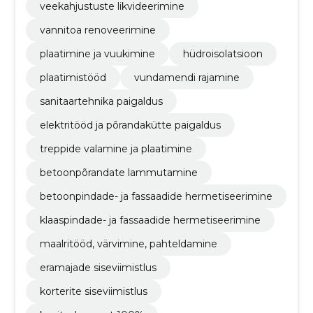
veekahjustuste likvideerimine
vannitoa renoveerimine
plaatimine ja vuukimine
hüdroisolatsioon
plaatimistööd
vundamendi rajamine
sanitaartehnika paigaldus
elektritööd ja põrandakütte paigaldus
treppide valamine ja plaatimine
betoonpõrandate lammutamine
betoonpindade- ja fassaadide hermetiseerimine
klaaspindade- ja fassaadide hermetiseerimine
maalritööd, värvimine, pahteldamine
eramajade siseviimistlus
korterite siseviimistlus