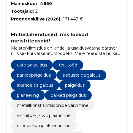
Maineskoor:
4650
Töötajaid:
2
Prognooskäive (2026):
171 449 €
Ehituslahendused, mis loovad
meistriteoseid!
Meisterviimistlus on kindel ja usaldusväärne partner
nii sise- kui välisehitustöödeks. Meie teenuste hulka
kuuluvad vundamendi- ja müüritööd,
siseviimistlustööd ja parketipaigaldus. Meie
uste paigaldus
torutööd
professionaalne tiim tagab tipptasemel töö ja
klientide rahulolu.
parketipaigaldus
siseuste paigaldus
akende paigaldus
paigaldus
planeering
parketi paigaldus
metallkonstruktsioonide värvimine
vannitoa- ja wc plaatimine
mööbli komplekteerimine