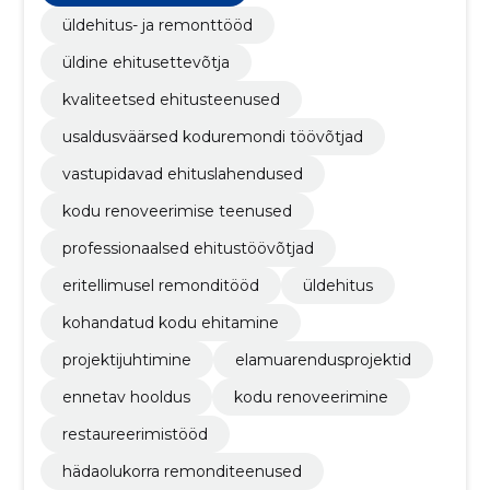
üldehitus- ja remonttööd
üldine ehitusettevõtja
kvaliteetsed ehitusteenused
usaldusväärsed koduremondi töövõtjad
vastupidavad ehituslahendused
kodu renoveerimise teenused
professionaalsed ehitustöövõtjad
eritellimusel remonditööd
üldehitus
kohandatud kodu ehitamine
projektijuhtimine
elamuarendusprojektid
ennetav hooldus
kodu renoveerimine
restaureerimistööd
hädaolukorra remonditeenused