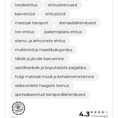
teedeehitus
ehitusteenused
kaevetööd
ehitustööd
materjali transport
drenaažilahendused
tee-ehitus
parkimisplatsi ehitus
elamu- ja ärihoonete ehitus
mullatööd ja maastikukujundus
tiikide ja järvide kaevamine
septiktankide ja biopuhastite paigaldus
hulgi materjali müük ja kohaletoimetamine
raskeveokite haagiste teenus
spetsialiseeritud transpordilahendused
4.3
3 hinnangut