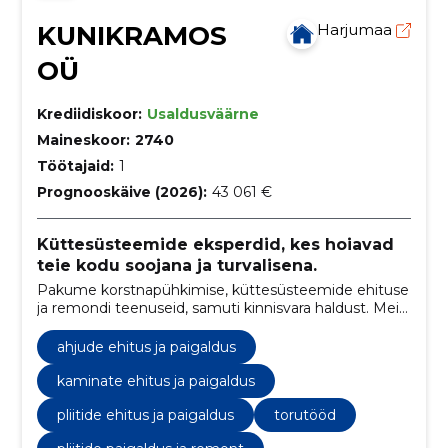
KUNIKRAMOS
Harjumaa
OÜ
Krediidiskoor:
Usaldusväärne
Maineskoor:
2740
Töötajaid:
1
Prognooskäive (2026):
43 061 €
Küttesüsteemide eksperdid, kes hoiavad
teie kodu soojana ja turvalisena.
Pakume korstnapühkimise, küttesüsteemide ehituse
ja remondi teenuseid, samuti kinnisvara haldust. Meie
spetsialistid tagavad teie kodu soojuse ja ohutuse.
ahjude ehitus ja paigaldus
kaminate ehitus ja paigaldus
pliitide ehitus ja paigaldus
torutööd