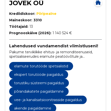
JOVEK OÜ
Krediidiskoor:
Piiripealne
Maineskoor:
3310
Töötajaid:
13
Prognooskäive (2026):
1 140 524 €
Lahendused vundamendist viimistluseni!
Pakume terviklikke ehitus- ja remonditeenuseid,
spetsialiseerudes eramute peatöövõtule ja
torutöödele.
elamute torutööde spetsialistid
ekspert torutööde paigaldus
torustiku süsteemi paigaldus
põrandakatete paigaldamine
vee- ja kanalisatsioonitrasside paigaldus
akende paigaldamine