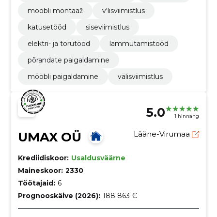
mööbli montaaž
v'lisviimistlus
katusetööd
siseviimistlus
elektri- ja torutööd
lammutamistööd
põrandate paigaldamine
mööbli paigaldamine
välisviimistlus
5.0
1 hinnang
UMAX OÜ
Lääne-Virumaa
Krediidiskoor:
Usaldusväärne
Maineskoor:
2330
Töötajaid:
6
Prognooskäive (2026):
188 863 €