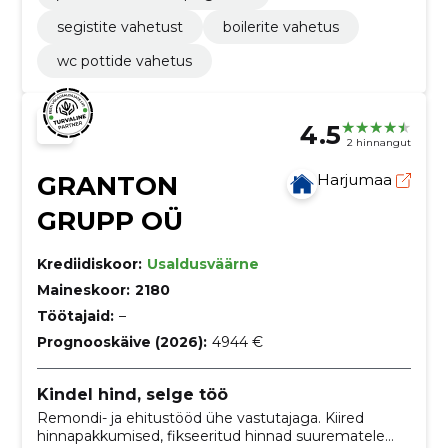
segistite vahetust
boilerite vahetus
wc pottide vahetus
4.5
2 hinnangut
GRANTON
Harjumaa
GRUPP OÜ
Krediidiskoor:
Usaldusväärne
Maineskoor:
2180
Töötajaid:
–
Prognooskäive (2026):
4944 €
Kindel hind, selge töö
Remondi- ja ehitustööd ühe vastutajaga. Kiired
hinnapakkumised, fikseeritud hinnad suurematele