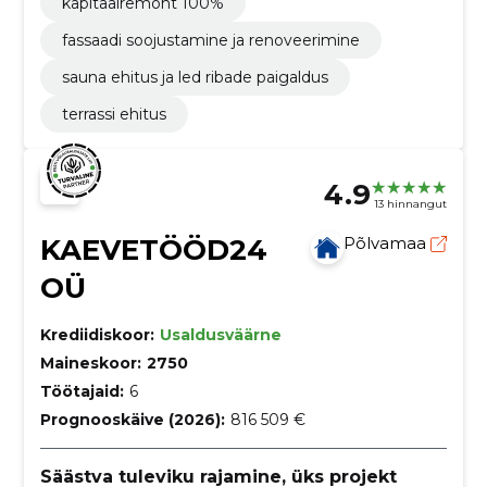
kapitaalremont 100%
fassaadi soojustamine ja renoveerimine
sauna ehitus ja led ribade paigaldus
terrassi ehitus
4.9
13 hinnangut
KAEVETÖÖD24
Põlvamaa
OÜ
Krediidiskoor:
Usaldusväärne
Maineskoor:
2750
Töötajaid:
6
Prognooskäive (2026):
816 509 €
Säästva tuleviku rajamine, üks projekt