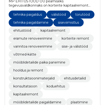
MP EHITUSTÖÖD OÜ peamiseks
tegevusvaldkonnaks on korterite kapitaalremont
Pärnumaal. Teeme koostööd nii era- kui ka
äriklientidega. Meie eesmärk on pakkuda
tehnika paigaldus
välistööd
torutööd
kvaliteetseid lahendusi vastavalt teie soovidele.
Pakume sise- ja välistöid ka eramutele.
tehnika paigaldamine
siseviimistlus
ehitustööd
kapitaalremont
eramute renoveerimine
korterite remont
vannitoa renoveerimine
sise- ja välistööd
võtmed-kätte
mööblidetailide paika panemine
hooldus ja remont
konstruktsioonimaterjalid
ehitusdetailid
konsultatsioon
koduehitus
kapitaalremont
mööblidetailide paigaldamine
plaatimine