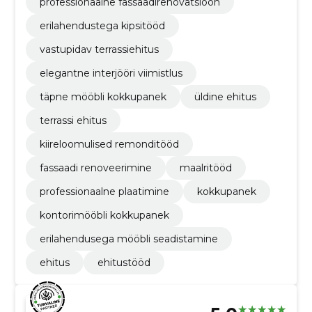
professionaalne fassaadirenovatsioon
erilahendustega kipsitööd
vastupidav terrassiehitus
elegantne interjööri viimistlus
täpne mööbli kokkupanek
üldine ehitus
terrassi ehitus
kiireloomulised remonditööd
fassaadi renoveerimine
maalritööd
professionaalne plaatimine
kokkupanek
kontorimööbli kokkupanek
erilahendusega mööbli seadistamine
ehitus
ehitustööd