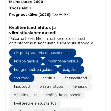
Maineskoor:
2600
Töötajaid:
1
Prognooskäive (2026):
235 609 €
Kvaliteetsed ehitus ja
viimistluslahendused!
Pakume terviklikke ehitusteenuseid üldisest
ehitustööst kuni keerukate siseviimistlustööde ja
mööbli kokkupanekuni.
ekspert plaatimisteenused eestis
kipsipaigaldus
põrandapaigaldus
köögimööbli paigaldus
paigaldus
torutööd
üldehitus
fassaaditööd
kipsitööd
plaatimistööd
terrassid
siseviimistlus
mööbli kokkupanek
kvaliteetne ehitus tartus