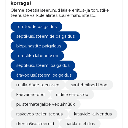
korraga!
Oleme spetsialiseerunud laiale ehitus- ja torustike
teenuste valikule alates suuremahulistest
projektidest kuni väiksemate, detailsete töödeni.
torutööde paigaldus
septikusüsteemide paigaldus
biopuhastite paigaldus
torustiku lahendused
septikusüsteemi paigaldus
äravoolusüsteemi paigaldus
mullatööde teenused
santehnilised tööd
kaevamistööd
üldine ehitustöö
puistematerjalide vedu/müük
raskeveo treileri teenus
kraavide kuivendus
drenaašisüsteemid
parklate ehitus