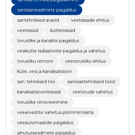
sanitaarseadmete paigaldus
santehnilised avariid
veetrasside ehitus
veetrassid
küttetrassid
torustike ja kanalite paigaldus
vesikütte radiaatorite paigaldus ja vahetus
torustiku remont
veetorustiku ehitus
küte, vesi ja kanalisatsioon
san. tehnilised töö
sanitaartehnilised tööd
kanalisatsioonitrassid
veetorude vahetus
torustike renoveerimine
veearvestite vahetus plommimiseta
veeautomaatide paigaldus
jahutusseadmete paigaldus