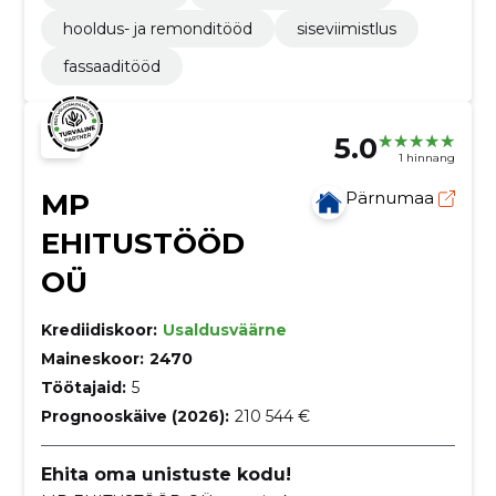
hooldus- ja remonditööd
siseviimistlus
fassaaditööd
5.0
1 hinnang
MP
Pärnumaa
EHITUSTÖÖD
OÜ
Krediidiskoor:
Usaldusväärne
Maineskoor:
2470
Töötajaid:
5
Prognooskäive (2026):
210 544 €
Ehita oma unistuste kodu!