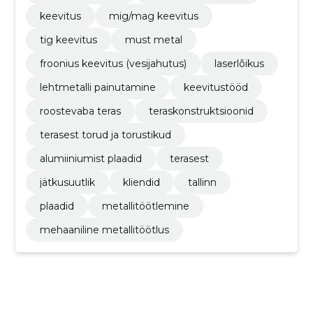
keevitus
mig/mag keevitus
tig keevitus
must metal
froonius keevitus (vesijahutus)
laserlõikus
lehtmetalli painutamine
keevitustööd
roostevaba teras
teraskonstruktsioonid
terasest torud ja torustikud
alumiiniumist plaadid
terasest
jätkusuutlik
kliendid
tallinn
plaadid
metallitöötlemine
mehaaniline metallitöötlus