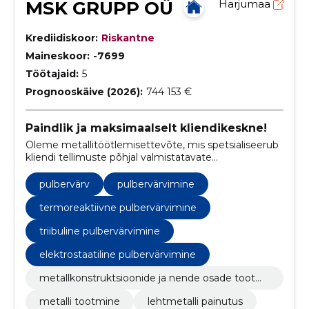
MSK GRUPP OÜ
Harjumaa
Krediidiskoor:
Riskantne
Maineskoor:
-7699
Töötajaid:
5
Prognooskäive (2026):
744 153 €
Paindlik ja maksimaalselt kliendikeskne!
Oleme metallitöötlemisettevõte, mis spetsialiseerub
kliendi tellimuste põhjal valmistatavate
metalltoodete tootmisele, sealhulgas metallmööbli,
sisustuselementide, kaubandussisustuse ja
pulbervärv
pulbervärvimine
allhanketööde valmistamisele
termoreaktiivne pulbervärvimine
triibuline pulbervärvimine
elektrostaatiline pulbervärvimine
metallkonstruktsioonide ja nende osade tootmi
ne
metalli tootmine
lehtmetalli painutus