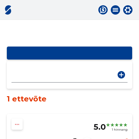
1 ettevõte
5.0
1 hinnang