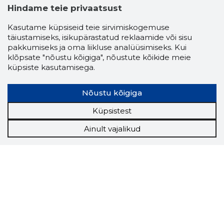
Hindame teie privaatsust
Kasutame küpsiseid teie sirvimiskogemuse
täiustamiseks, isikupärastatud reklaamide või sisu
pakkumiseks ja oma liikluse analüüsimiseks. Kui
klõpsate "nõustu kõigiga", nõustute kõikide meie
küpsiste kasutamisega.
Nõustu kõigiga
Küpsistest
Ainult vajalikud
Storybook
Chrome laiendus