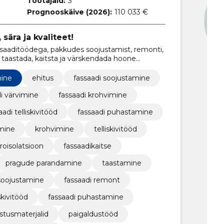
Töötajaid:
3
Prognooskäive (2026):
110 033 €
sära ja kvaliteet!
saaditöödega, pakkudes soojustamist, remonti,
t taastada, kaitsta ja värskendada hoone
mine
ehitus
fassaadi soojustamine
i värvimine
fassaadi krohvimine
aadi telliskivitööd
fassaadi puhastamine
mine
krohvimine
telliskivitööd
roisolatsioon
fassaadikaitse
pragude parandamine
taastamine
 soojustamine
fassaadi remont
iskivitööd
fassaadi puhastamine
stusmaterjalid
paigaldustööd