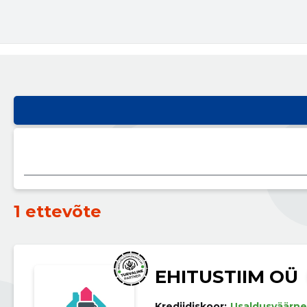
1 ettevõte
EHITUSTIIM OÜ
Krediidiskoor:
Usaldusväärne