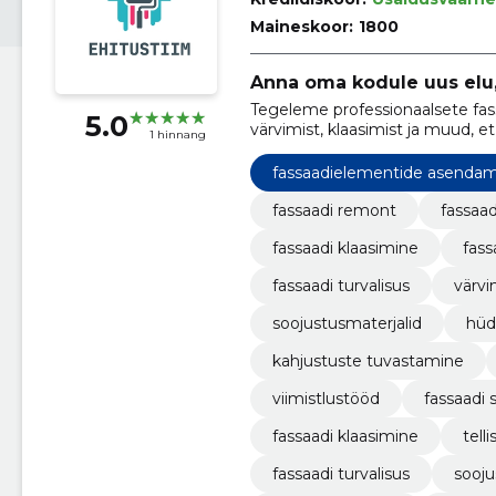
Maineskoor:
1800
Anna oma kodule uus elu, 
Tegeleme professionaalsete fas
5.0
värvimist, klaasimist ja muud, e
1 hinnang
välisilmet.
fassaadielementide asenda
fassaadi remont
fassaad
fassaadi klaasimine
fass
fassaadi turvalisus
värvi
soojustusmaterjalid
hüd
kahjustuste tuvastamine
viimistlustööd
fassaadi
fassaadi klaasimine
tell
fassaadi turvalisus
sooju