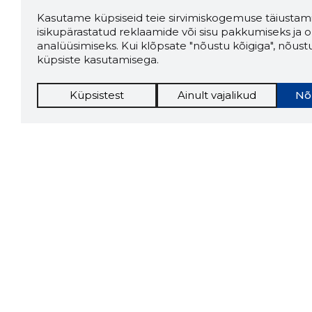
Kasutame küpsiseid teie sirvimiskogemuse täiustami
isikupärastatud reklaamide või sisu pakkumiseks ja o
analüüsimiseks. Kui klõpsate "nõustu kõigiga", nõust
küpsiste kasutamisega.
Küpsistest
Ainult vajalikud
Nõ
Storybo
Storybook
firma v
kui usa
Chrome laiendus
LAADI