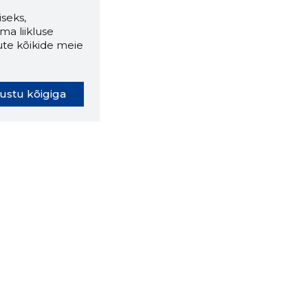
seks,
ma liikluse
ute kõikide meie
ustu kõigiga
oki laiendus ütleb Sulle, mis
eebilehel Sa parajasti viibid ja
ldusväärne see firma täna on.
 LAIENDUS ALLA