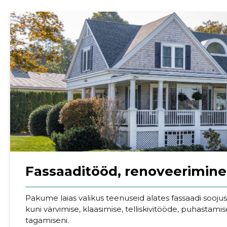
Fassaaditööd, renoveerimine
Sinu nimi
Pakume laias valikus teenuseid alates fassaadi sooju
taar
kuni värvimise, klaasimise, telliskivitööde, puhastamis
tagamiseni.