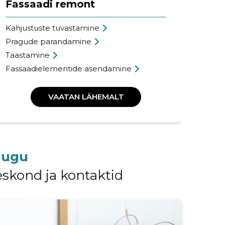
Fassaadi remont
Fa
Kahjustuste tuvastamine
Vär
Pragude parandamine
Pin
Taastamine
Pai
Fassaadielementide asendamine
Vii
VAATAN LÄHEMALT
lugu
eskond ja kontaktid