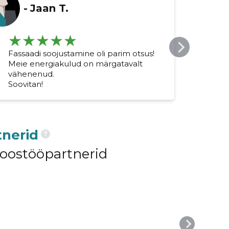
-
Jaan T.
Fassaadi soojustamine oli parim otsus!
Värvi
Meie energiakulud on märgatavalt
Maja
vähenenud.
Soovitan!
nerid
?
koostööpartnerid