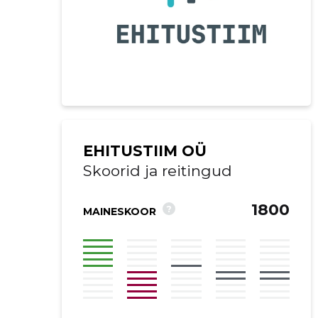
EHITUSTIIM OÜ
Skoorid ja reitingud
1800
?
MAINESKOOR
Saaja e-mail
Sinu kommen