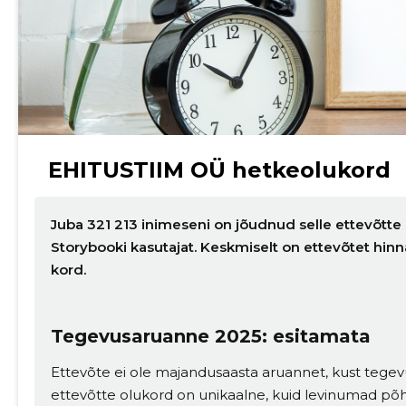
EHITUSTIIM OÜ hetkeolukord
Juba 321 213 inimeseni on jõudnud selle ettevõtte 
Storybooki kasutajat. Keskmiselt on ettevõtet hin
kord.
Muuda pildi kirjeldust
Tegevusaruanne 2025: esitamata
Ettevõte ei ole majandusaasta aruannet, kust tegev
ettevõtte olukord on unikaalne, kuid levinumad põ