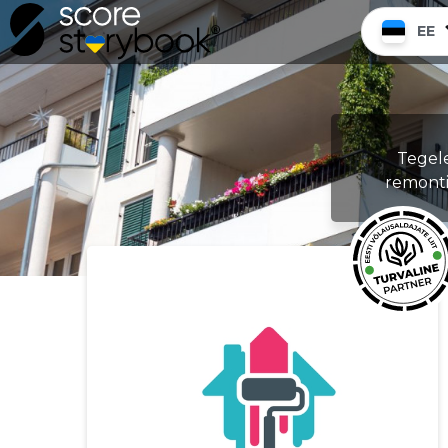
EE
Tegele
remonti,