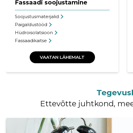
Fassaadi soojustamine
Soojustusmaterjalid
Paigaldustööd
Hüdroisolatsioon
Fassaadikaitse
VAATAN LÄHEMALT
Tegevus
Ettevōtte juhtkond, me