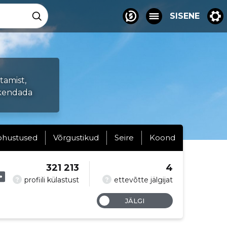
SISENE
tamist,
rskendada
ohustused
Võrgustikud
Seire
Koond
321 213
4
?
?
profiili külastust
ettevõtte jälgijat
JÄLGI