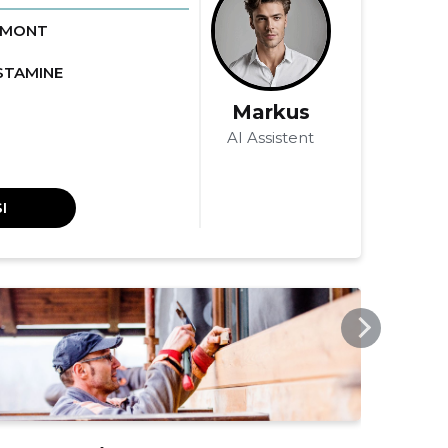
EMONT
STAMINE
Markus
AI Assistent
I
EHITUSTIIM.EE
EHIT