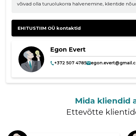
võivad olla turuolukorra halvenemine, klientide nõu
EHITUSTIIM OÜ kontaktid
MUUDA
Egon Evert
+372 507 4785
egon.evert@gmail.
Mida kliendid 
Ettevõtte klient