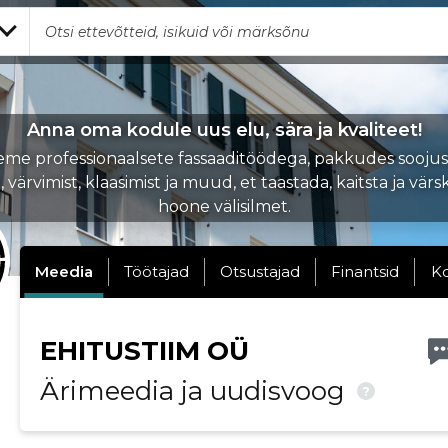
Anna oma kodule uus elu, sära ja kvaliteet!
me professionaalsete fassaaditöödega, pakkudes soojus
 värvimist, klaasimist ja muud, et taastada, kaitsta ja vä
hoone välisilmet.
Meedia
Töötajad
Otsustajad
Finantsid
K
EHITUSTIIM OÜ
Ärimeedia ja uudisvoog
?