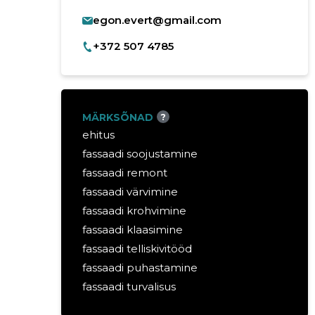
egon.evert@gmail.com
+372 507 4785
MÄRKSÕNAD
?
ehitus
fassaadi soojustamine
fassaadi remont
fassaadi värvimine
fassaadi krohvimine
fassaadi klaasimine
fassaadi telliskivitööd
fassaadi puhastamine
fassaadi turvalisus
värvimine