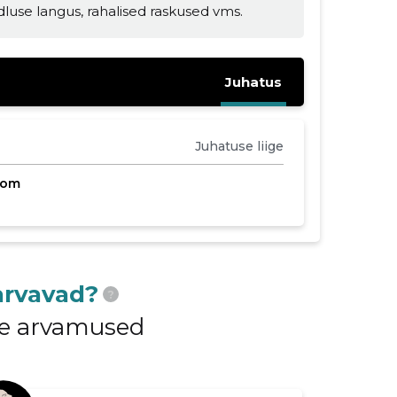
dluse langus, rahalised raskused vms.
Juhatus
Juhatuse liige
com
arvavad?
?
ide arvamused