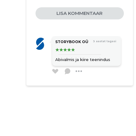
paigaldustööd
LISA KOMMENTAAR
hüdroisolatsioon
pragude parandamine
värvimine
pinnatöötlus
STORYBOOK OÜ
3 aastat tagasi
paigaldus
viimistlustööd
Abivalmis ja kiire teenindus
hoonete ehitustööd