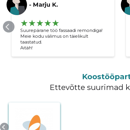
-
Marju K.
Suurepärane töö fassaadi remondiga!
Meie kodu välimus on täielikult
taastatud.
Aitäh!
Koostööpart
Ettevõtte suurimad 