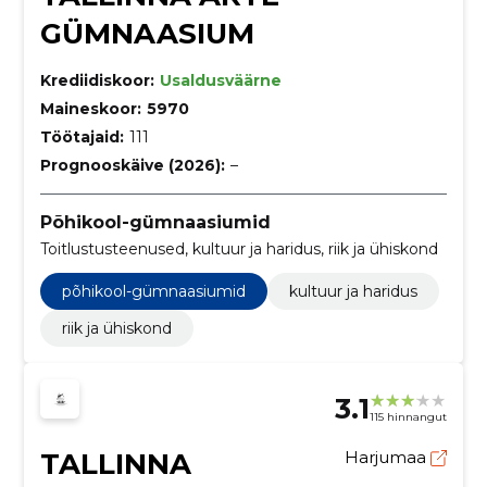
GÜMNAASIUM
Krediidiskoor:
Usaldusväärne
Maineskoor:
5970
Töötajaid:
111
Prognooskäive (2026):
–
Põhikool-gümnaasiumid
Toitlustusteenused, kultuur ja haridus, riik ja ühiskond
põhikool-gümnaasiumid
kultuur ja haridus
riik ja ühiskond
3.1
115 hinnangut
TALLINNA
Harjumaa