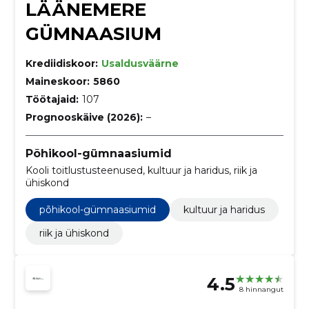
LÄÄNEMERE
GÜMNAASIUM
Krediidiskoor:
Usaldusväärne
Maineskoor:
5860
Töötajaid:
107
Prognooskäive (2026):
–
Põhikool-gümnaasiumid
Kooli toitlustusteenused, kultuur ja haridus, riik ja
ühiskond
põhikool-gümnaasiumid
kultuur ja haridus
riik ja ühiskond
4.5
8 hinnangut