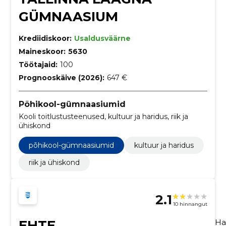
GÜMNAASIUM
Krediidiskoor:
Usaldusväärne
Maineskoor:
5630
Töötajaid:
100
Prognooskäive (2026):
647 €
Põhikool-gümnaasiumid
Kooli toitlustusteenused, kultuur ja haridus, riik ja
ühiskond
põhikool-gümnaasiumid
kultuur ja haridus
riik ja ühiskond
2.1
10 hinnangut
EHTE
Ha