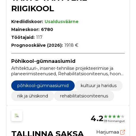
RIIGIKOOL
Krediidiskoor:
Usaldusväärne
Maineskoor:
6780
Töötajaid:
117
Prognooskäive (2026):
1918 €
Põhikool-gümnaasiumid
Arhitektuuri-, insener-tehnilise projekteerimise ja
planeerimisteenused, Rehabilitatsiooniteenus, hoone
koristusteenused, Nõustamisteenused,
Mänguväljakute tarvikud, Ühiselamute ehitustööd,
põhikool-gümnaasiumid
kultuur ja haridus
Mööbel, Toitlustusteenused, Maantee
ühistransporditeenused, Mänguväljakute
riik ja ühiskond
rehabilitatsiooniteenus
ronimisvahendid
4.2
39 hinnangut
TALLINNA SAKSA
Harjumaa