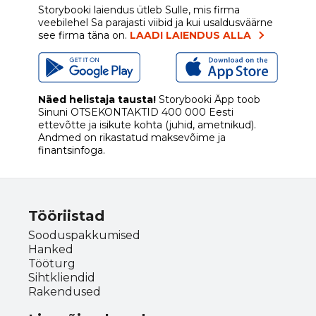
Storybooki laiendus ütleb Sulle, mis firma
veebilehel Sa parajasti viibid ja kui usaldusväärne
see firma täna on.
LAADI LAIENDUS ALLA
Näed helistaja tausta!
Storybooki Äpp toob
Sinuni
OTSEKONTAKTID
400 000 Eesti
ettevõtte ja isikute kohta (juhid, ametnikud).
Andmed on rikastatud maksevõime ja
finantsinfoga.
Tööriistad
Sooduspakkumised
Hanked
Tööturg
Sihtkliendid
Rakendused