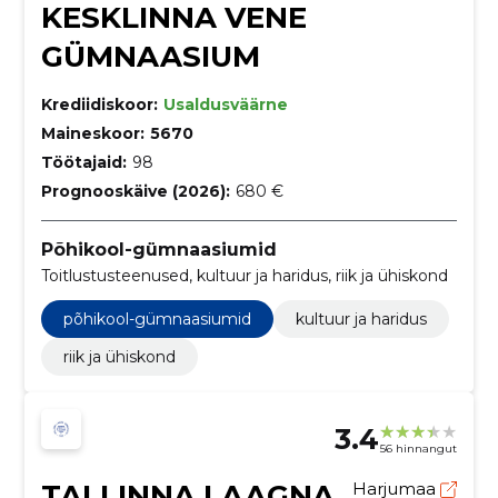
KESKLINNA VENE
GÜMNAASIUM
Krediidiskoor:
Usaldusväärne
Maineskoor:
5670
Töötajaid:
98
Prognooskäive (2026):
680 €
Põhikool-gümnaasiumid
Toitlustusteenused, kultuur ja haridus, riik ja ühiskond
põhikool-gümnaasiumid
kultuur ja haridus
riik ja ühiskond
3.4
56 hinnangut
TALLINNA LAAGNA
Harjumaa