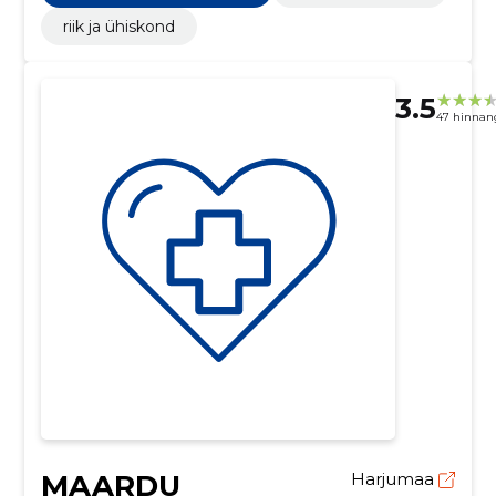
riik ja ühiskond
3.5
47 hinnan
MAARDU
Harjumaa