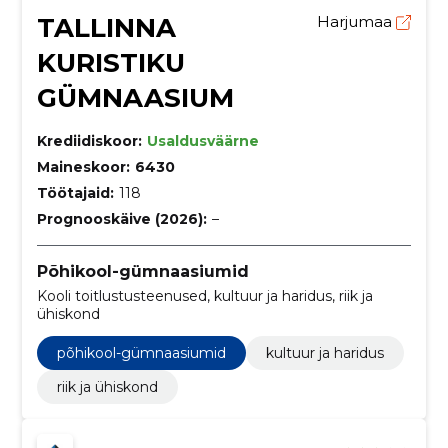
TALLINNA
Harjumaa
KURISTIKU
GÜMNAASIUM
Krediidiskoor:
Usaldusväärne
Maineskoor:
6430
Töötajaid:
118
Prognooskäive (2026):
–
Põhikool-gümnaasiumid
Kooli toitlustusteenused, kultuur ja haridus, riik ja
ühiskond
põhikool-gümnaasiumid
kultuur ja haridus
riik ja ühiskond