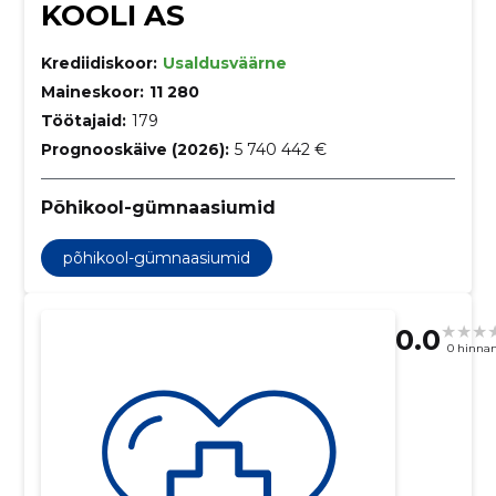
KOOLI AS
Krediidiskoor:
Usaldusväärne
Maineskoor:
11 280
Töötajaid:
179
Prognooskäive (2026):
5 740 442 €
Põhikool-gümnaasiumid
põhikool-gümnaasiumid
0.0
0 hinna