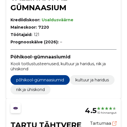
GÜMNAASIUM
Krediidiskoor:
Usaldusväärne
Maineskoor:
7220
Töötajaid:
121
Prognooskäive (2026):
–
Põhikool-gümnaasiumid
Kooli toitlustusteenused, kultuur ja haridus, riik ja
ühiskond
põhikool-gümnaasiumid
kultuur ja haridus
riik ja ühiskond
4.5
10 hinnangut
TARTU TÄHTVERE
Tartumaa