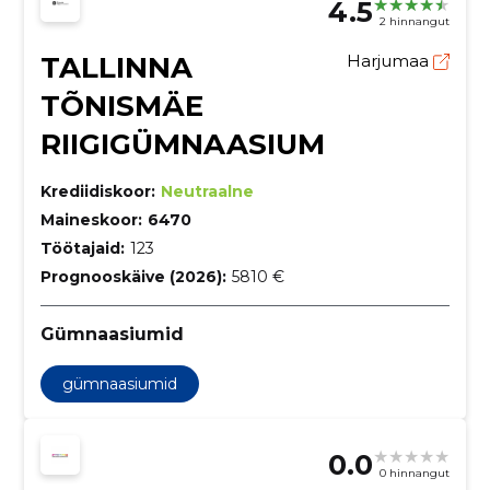
4.5
2 hinnangut
TALLINNA
Harjumaa
TÕNISMÄE
RIIGIGÜMNAASIUM
Krediidiskoor:
Neutraalne
Maineskoor:
6470
Töötajaid:
123
Prognooskäive (2026):
5810 €
Gümnaasiumid
gümnaasiumid
0.0
0 hinnangut