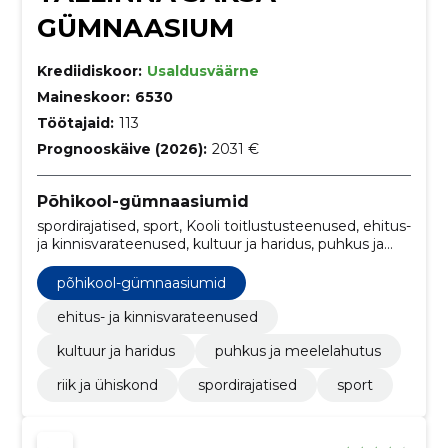
GÜMNAASIUM
Krediidiskoor:
Usaldusväärne
Maineskoor:
6530
Töötajaid:
113
Prognooskäive (2026):
2031 €
Põhikool-gümnaasiumid
spordirajatised, sport, Kooli toitlustusteenused, ehitus-
ja kinnisvarateenused, kultuur ja haridus, puhkus ja
meelelahutus, riik ja ühiskond
põhikool-gümnaasiumid
ehitus- ja kinnisvarateenused
kultuur ja haridus
puhkus ja meelelahutus
riik ja ühiskond
spordirajatised
sport