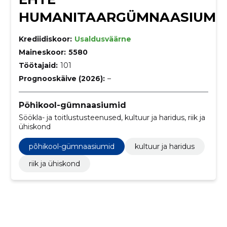
HUMANITAARGÜMNAASIUM
Krediidiskoor:
Usaldusväärne
Maineskoor:
5580
Töötajaid:
101
Prognooskäive (2026):
–
Põhikool-gümnaasiumid
Söökla- ja toitlustusteenused, kultuur ja haridus, riik ja
ühiskond
põhikool-gümnaasiumid
kultuur ja haridus
riik ja ühiskond