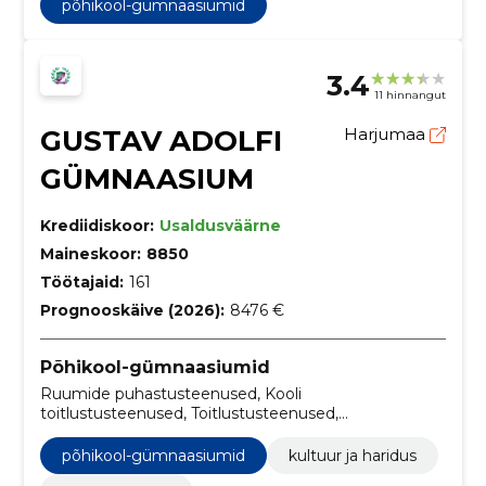
põhikool-gümnaasiumid
3.4
11 hinnangut
GUSTAV ADOLFI
Harjumaa
GÜMNAASIUM
Krediidiskoor:
Usaldusväärne
Maineskoor:
8850
Töötajaid:
161
Prognooskäive (2026):
8476 €
Põhikool-gümnaasiumid
Ruumide puhastusteenused, Kooli
toitlustusteenused, Toitlustusteenused,
meelelahutusteenused, kultuur ja haridus, riik ja
ühiskond
põhikool-gümnaasiumid
kultuur ja haridus