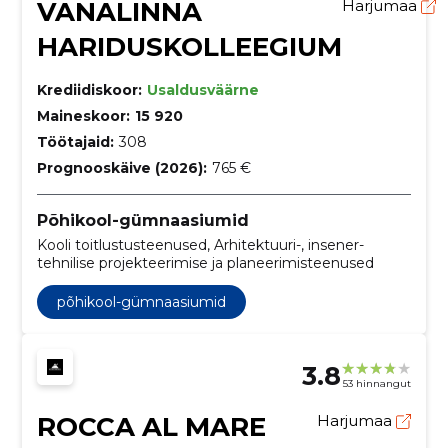
VANALINNA
Harjumaa
HARIDUSKOLLEEGIUM
Krediidiskoor:
Usaldusväärne
Maineskoor:
15 920
Töötajaid:
308
Prognooskäive (2026):
765 €
Põhikool-gümnaasiumid
Kooli toitlustusteenused, Arhitektuuri-, insener-
tehnilise projekteerimise ja planeerimisteenused
põhikool-gümnaasiumid
3.8
53 hinnangut
ROCCA AL MARE
Harjumaa