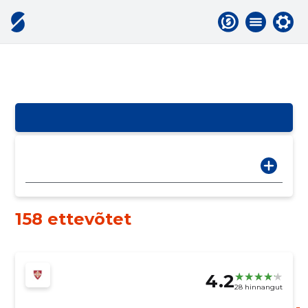
158 ettevõtet
4.2
28 hinnangut