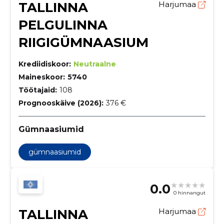
TALLINNA
Harjumaa
PELGULINNA
RIIGIGÜMNAASIUM
Krediidiskoor:
Neutraalne
Maineskoor:
5740
Töötajaid:
108
Prognooskäive (2026):
376 €
Gümnaasiumid
gümnaasiumid
0.0
0 hinnangut
TALLINNA
Harjumaa