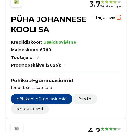
3.7
24 hinnangut
PÜHA JOHANNESE
Harjumaa
KOOLI SA
Krediidiskoor:
Usaldusväärne
Maineskoor:
6360
Töötajaid:
121
Prognooskäive (2026):
–
Põhikool-gümnaasiumid
fondid, sihtasutused
põhikool-gümnaasiumid
fondid
sihtasutused
4.2