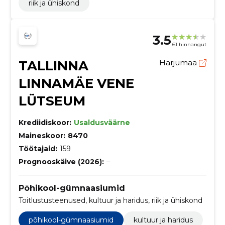
riik ja ühiskond
3.5
61 hinnangut
TALLINNA
Harjumaa
LINNAMÄE VENE
LÜTSEUM
Krediidiskoor:
Usaldusväärne
Maineskoor:
8470
Töötajaid:
159
Prognooskäive (2026):
–
Põhikool-gümnaasiumid
Toitlustusteenused, kultuur ja haridus, riik ja ühiskond
põhikool-gümnaasiumid
kultuur ja haridus