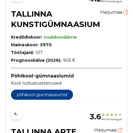
50 hinnangut
TALLINNA
Harjumaa
KUNSTIGÜMNAASIUM
Krediidiskoor:
Usaldusväärne
Maineskoor:
5970
Töötajaid:
107
Prognooskäive (2026):
906 €
Põhikool-gümnaasiumid
Kooli toitlustusteenused
põhikool-gümnaasiumid
3.6
44 hinnangut
TALLINNA ARTE
Harjumaa