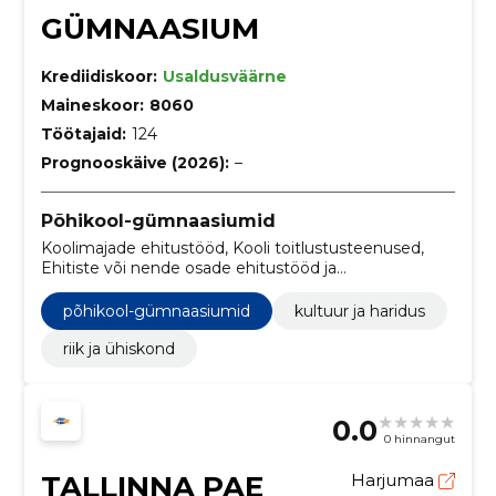
GÜMNAASIUM
Krediidiskoor:
Usaldusväärne
Maineskoor:
8060
Töötajaid:
124
Prognooskäive (2026):
–
Põhikool-gümnaasiumid
Koolimajade ehitustööd, Kooli toitlustusteenused,
Ehitiste või nende osade ehitustööd ja
tsiviilehitustööd, kultuur ja haridus, riik ja ühiskond
põhikool-gümnaasiumid
kultuur ja haridus
riik ja ühiskond
0.0
0 hinnangut
TALLINNA PAE
Harjumaa