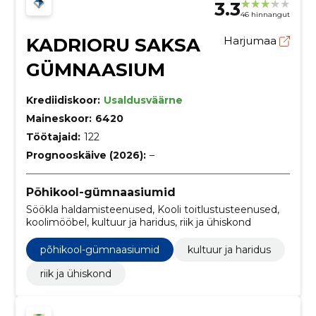
3.3
46 hinnangut
KADRIORU SAKSA
Harjumaa
GÜMNAASIUM
Krediidiskoor:
Usaldusväärne
Maineskoor:
6420
Töötajaid:
122
Prognooskäive (2026):
–
Põhikool-gümnaasiumid
Söökla haldamisteenused, Kooli toitlustusteenused,
koolimööbel, kultuur ja haridus, riik ja ühiskond
põhikool-gümnaasiumid
kultuur ja haridus
riik ja ühiskond