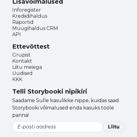
Lisavõimalused
Inforegister
Krediidihaldus
Raportid
Müügihaldus CRM
API
Ettevõttest
Grupist
Kontakt
Liitu meiega
Uudised
KKK
Telli Storybooki nipikiri
Saadame Sulle kasulikke nippe, kuidas saad
Storybooki võimalused enda kasuks tööle
panna!
Liitu
Email