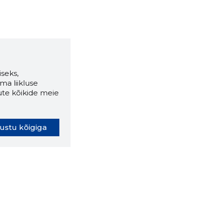
seks,
ma liikluse
ute kõikide meie
ustu kõigiga
oki laiendus ütleb Sulle, mis