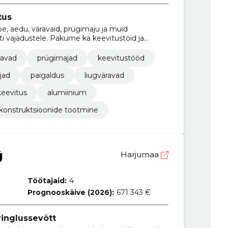
tus
, aedu, väravaid, prügimaju ja muid
ti vajadustele. Pakume ka keevitustöid ja
ravad
prügimajad
keevitustööd
jad
paigaldus
liugväravad
keevitus
alumiinium
konstruktsioonide tootmine
Ü
Harjumaa
Töötajaid:
4
Prognooskäive (2026):
671 343 €
ringlussevõtt