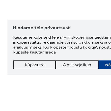
Hindame teie privaatsust
Kasutame küpsiseid teie sirvimiskogemuse täiustami
isikupärastatud reklaamide või sisu pakkumiseks ja o
analüüsimiseks. Kui klõpsate "nõustu kõigiga", nõust
küpsiste kasutamisega.
Küpsistest
Ainult vajalikud
Nõ
Storybo