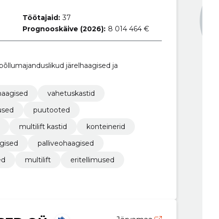
Töötajaid:
37
Prognooskäive (2026):
8 014 464 €
õllumajanduslikud järelhaagised ja
lhaagised
vahetuskastid
used
puutooted
multilift kastid
konteinerid
agised
palliveohaagised
ed
multilift
eritellimused