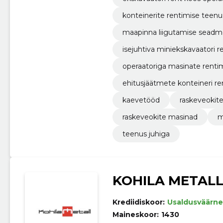
konteinerite rentimise teen
maapinna liigutamise seadm
isejuhtiva miniekskavaatori r
operaatoriga masinate renti
ehitusjäätmete konteineri re
kaevetööd
raskeveokite
raskeveokite masinad
m
teenus juhiga
KOHILA METALL
Krediidiskoor:
Usaldusväärne
Maineskoor:
1430