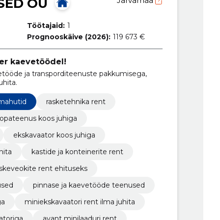
SED OÜ
Järvamaa
Töötajaid:
1
Prognooskäive (2026):
119 673 €
er kaevetöödel!
ööde ja transporditeenuste pakkumisega,
uhita.
mahutid
rasketehnika rent
opateenus koos juhiga
ekskavaator koos juhiga
hita
kastide ja konteinerite rent
askeveokite rent ehituseks
used
pinnase ja kaevetööde teenused
ga
miniekskavaatori rent ilma juhita
atoriga
avant minilaaduri rent