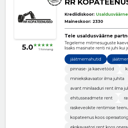
RR KOPATEENU
Krediidiskoor:
Usaldusväärne
Maineskoor:
2330
Teie usaldusväärne partn
Tegeleme mitmesuguste kaevet
5.0
lisaks masinate renti nii juhi kui j
1 hinnang
jäätmemahutid
jäätme
pinnase- ja kaevetööd
k
miniekskavaator ilma juhita
avant minilaaduri rent ilma ju
ehitusseadmete rent
r
raskeveokite rentimise teen
kopateenus koos operaatori
ekskavaatori rent koos opera