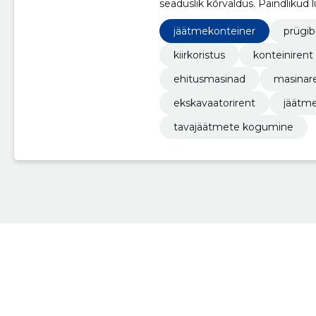
seaduslik kõrvaldus. Paindlikud 
jäätmekonteiner
prügib
kiirkoristus
konteinirent
ehitusmasinad
masinar
ekskavaatorirent
jäätme
tavajäätmete kogumine