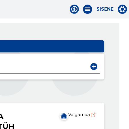
SISENE
A
Valgamaa
TÜH