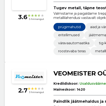
Tugev metall, täpne teos
Valmistame ja paigaldame treppe
3.6
metallilahendusi vastavalt objek
5 hinnangut
eritellimusi.
prügimahutid
aiad ja vä
eritellimused
jäätmema
väravaautomaatika
tig-
roostevaba teras
metall
VEOMEISTER O
Krediidiskoor:
Usaldusväärne
2.7
Maineskoor:
1420
3 hinnangut
Paindlik jäätmehaldus ja 