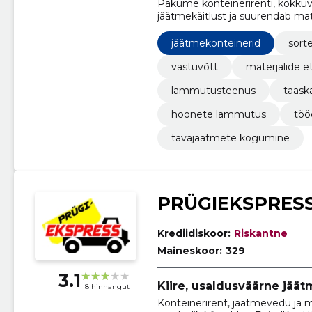
Pakume konteinerirenti, kokkuve
jäätmekäitlust ja suurendab ma
tõhusa sorteerimise küsimustes
jäätmekonteinerid
sort
vastuvõtt
materjalide e
lammutusteenus
taask
hoonete lammutus
töö
tavajäätmete kogumine
PRÜGIEKSPRES
Krediidiskoor:
Riskantne
Maineskoor:
329
3.1
Kiire, usaldusväärne jäät
8 hinnangut
Konteinerirent, jäätmevedu ja m