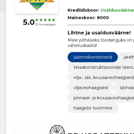
Krediidiskoor:
Usaldusväärne
Maineskoor:
8000
5.0
12 hinnangut
Lihtne ja usaldusväärne!
Meie põhiliseks toodanguks on p
vahetuskastid
jäätmekonteinerid
järe
teraskonstruktsioonide teen
vilja-, silo, kruusaveohaagised
viljaveohaagised
siloha
pinnase- ja kruusaveohaagis
haagiste tootmine