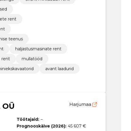
used
ete rent
ent
mise teenus
nt
haljastusmasinate rent
 rent
mullatööd
iniekskavaatorid
avant laadurid
 OÜ
Harjumaa
Töötajaid:
–
Prognooskäive (2026):
45 607 €