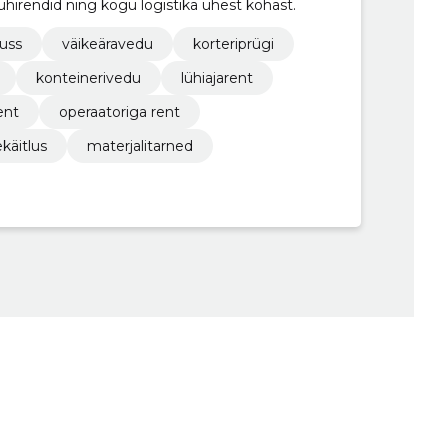
lühirendid ning kogu logistika ühest kohast.
uss
väikeäravedu
korteriprügi
konteinerivedu
lühiajarent
ent
operaatoriga rent
käitlus
materjalitarned