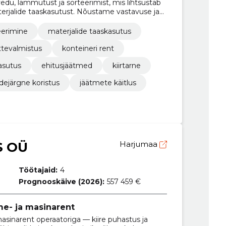
du, lammutust ja sorteerimist, mis lihtsustab
terjalide taaskasutust. Nõustame vastavuse ja
.
eerimine
materjalide taaskasutus
ttevalmistus
konteineri rent
asutus
ehitusjäätmed
kiirtarne
dejärgne koristus
jäätmete käitlus
S OÜ
Harjumaa
Töötajaid:
4
Prognooskäive (2026):
557 459 €
me- ja masinarent
asinarent operaatoriga — kiire puhastus ja