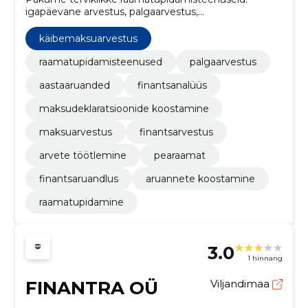
igapäevane arvestus, palgaarvestus,
maksudeklaratsioonid ja finantsanalüüs. Tagame
täpsuse, vastavuse ja otsuste toetuse riskide
käibemaksuarvestus
vähendamiseks.
raamatupidamisteenused
palgaarvestus
aastaaruanded
finantsanalüüs
maksudeklaratsioonide koostamine
maksuarvestus
finantsarvestus
arvete töötlemine
pearaamat
finantsaruandlus
aruannete koostamine
raamatupidamine
3.0
1 hinnang
FINANTRA OÜ
Viljandimaa