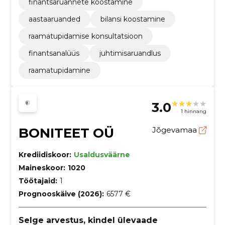
finantsaruannete koostamine
aastaaruanded
bilansi koostamine
raamatupidamise konsultatsioon
finantsanalüüs
juhtimisaruandlus
raamatupidamine
3.0
1 hinnang
BONITEET OÜ
Jõgevamaa
Krediidiskoor:
Usaldusväärne
Maineskoor:
1020
Töötajaid:
1
Prognooskäive (2026):
6577 €
Selge arvestus, kindel ülevaade