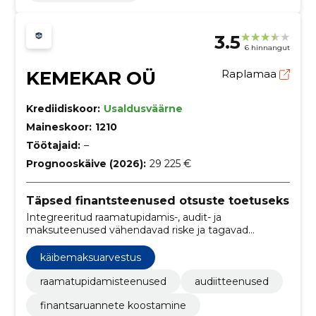
3.5
6 hinnangut
KEMEKAR OÜ
Raplamaa
Krediidiskoor:
Usaldusväärne
Maineskoor:
1210
Töötajaid:
–
Prognooskäive (2026):
29 225 €
Täpsed finantsteenused otsuste toetuseks
Integreeritud raamatupidamis-, audit- ja
maksuteenused vähendavad riske ja tagavad
vastavuse. Selged finantsaruanded toetavad
paremaid ärilisi otsuseid.
käibemaksuarvestus
raamatupidamisteenused
audiitteenused
finantsaruannete koostamine