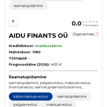
raamatupidamine
0.0
0 hinnangut
AIDU FINANTS OÜ
Jõgevamaa
Krediidiskoor:
Usaldusväärne
Maineskoor:
1380
Töötajaid:
–
Prognooskäive (2026):
4635 €
Raamatupidamine
raamatupidamine, palgaarvestus, maksuarvestus,
finantsanalüüs, raamatupidamisnõustamine,
raamatupidamisteenused, pearaamat,
raamatupidamisaruanded, tulude arvestus, kulude
käibemaksuarvestus
raamatupidamine
arvestus
palgaarvestus
maksuarvestus