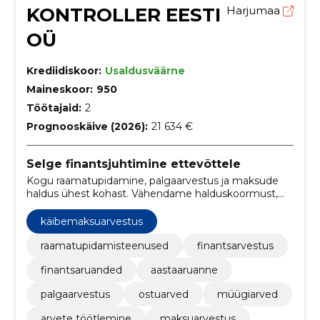
KONTROLLER EESTI
Harjumaa
OÜ
Krediidiskoor:
Usaldusväärne
Maineskoor:
950
Töötajaid:
2
Prognooskäive (2026):
21 634 €
Selge finantsjuhtimine ettevõttele
Kogu raamatupidamine, palgaarvestus ja maksude
haldus ühest kohast. Vähendame halduskoormust,
tagame seaduslikkuse ja selged finantsaruanded.
käibemaksuarvestus
raamatupidamisteenused
finantsarvestus
finantsaruanded
aastaaruanne
palgaarvestus
ostuarved
müügiarved
arvete töötlemine
maksuarvestus