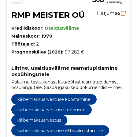
4 hinnangut
RMP MEISTER OÜ
Harjumaa
Krediidiskoor:
Usaldusväärne
Maineskoor:
1970
Töötajaid:
2
Prognooskäive (2026):
97 282 €
Lihtne, usaldusväärne raamatupidamine
osaühingutele
Pakume taskukohast kuu‑põhist raamatupidamist
osaühingutele. Saada igakuised dokumendid — meie
korraldame raamatupidamise, aruandluse, taastamise
ja sujuva teenusevahetuse.
käibemaksuarvestuse koostamine
käibemaksuarvestuse teenused
käibemaksuarvestus
käibemaksuarvestuse ettevalmistamine