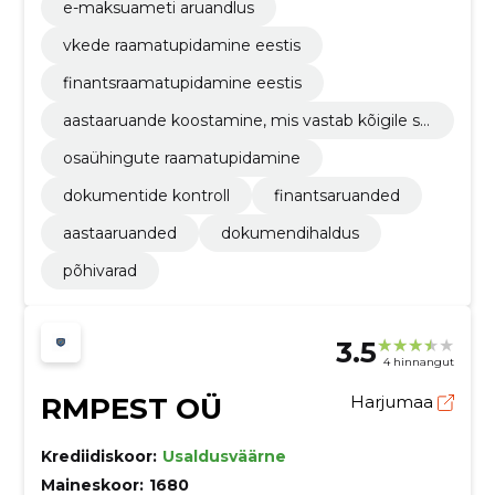
e-maksuameti aruandlus
vkede raamatupidamine eestis
finantsraamatupidamine eestis
aastaaruande koostamine, mis vastab kõigile se
adusnõuetele
osaühingute raamatupidamine
dokumentide kontroll
finantsaruanded
aastaaruanded
dokumendihaldus
põhivarad
3.5
4 hinnangut
RMPEST OÜ
Harjumaa
Krediidiskoor:
Usaldusväärne
Maineskoor:
1680