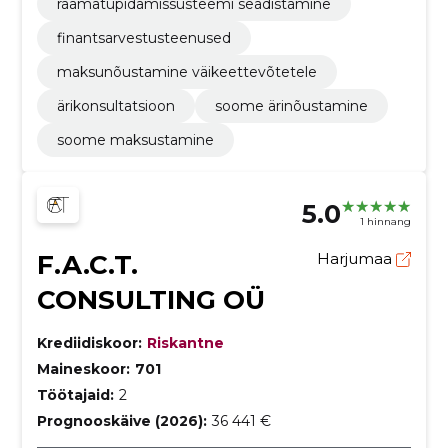
raamatupidamissüsteemi seadistamine
finantsarvestusteenused
maksunõustamine väikeettevõtetele
ärikonsultatsioon
soome ärinõustamine
soome maksustamine
5.0
1 hinnang
F.A.C.T.
Harjumaa
CONSULTING OÜ
Krediidiskoor:
Riskantne
Maineskoor:
701
Töötajaid:
2
Prognooskäive (2026):
36 441 €