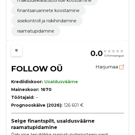
maksudeklaratsioonide koostamine
finantsaruannete koostamine
sisekontroll ja riskihindamine
raamatupidamine
0.0
0 hinnangut
FOLLOW OÜ
Harjumaa
Krediidiskoor:
Usaldusväärne
Maineskoor:
1670
Töötajaid:
–
Prognooskäive (2026):
126 601 €
Selge finantspilt, usaldusväärne
raamatupidamine
Pakume terviklikke raamatupidamisteenuseid: