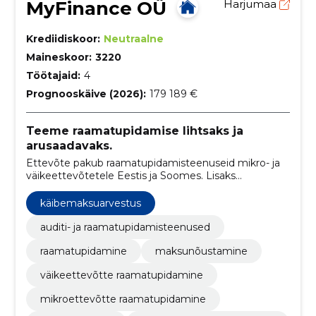
MyFinance OÜ
Harjumaa
Krediidiskoor:
Neutraalne
Maineskoor:
3220
Töötajaid:
4
Prognooskäive (2026):
179 189 €
Teeme raamatupidamise lihtsaks ja
arusaadavaks.
Ettevõte pakub raamatupidamisteenuseid mikro- ja
väikeettevõtetele Eestis ja Soomes. Lisaks
toetatakse kliente ettevõtte asutamisel ning
äritegevuse nõustamisel.
käibemaksuarvestus
auditi- ja raamatupidamisteenused
raamatupidamine
maksunõustamine
väikeettevõtte raamatupidamine
mikroettevõtte raamatupidamine