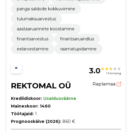
panga saldode kokkuviimine
tulumaksuarvestus
aastaaruannete koostamine
finantsarvestus
finantsaruandlus
eelarvestamine
raamatupidamine
3.0
1 hinnang
REKTOMAL OÜ
Raplamaa
Krediidiskoor:
Usaldusväärne
Maineskoor:
1460
Töötajaid:
1
Prognooskäive (2026):
860 €