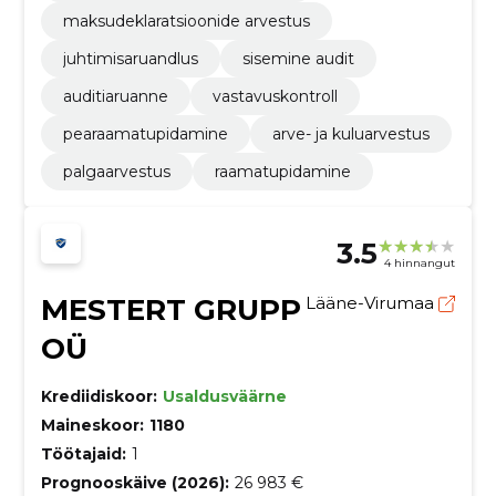
maksudeklaratsioonide arvestus
juhtimisaruandlus
sisemine audit
auditiaruanne
vastavuskontroll
pearaamatupidamine
arve- ja kuluarvestus
palgaarvestus
raamatupidamine
3.5
4 hinnangut
MESTERT GRUPP
Lääne-Virumaa
OÜ
Krediidiskoor:
Usaldusväärne
Maineskoor:
1180
Töötajaid:
1
Prognooskäive (2026):
26 983 €