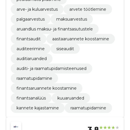
arve- ja kuluarvestus
arvete töötlemine
palgaarvestus
maksuarvestus
aruandlus maksu- ja finantsasutustele
finantsaudit
aastaaruannete koostamine
auditeerimine
siseaudit
auditiaruanded
auditi- ja raamatupidamisteenused
raamatupidamine
finantsaruannete koostamine
finantsanalüüs
kuuaruanded
kannete kajastamine
raamatupidamine
3.8