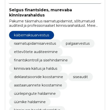
Selgus finantsides, murevaba
kinnisvarahaldus
Pakume täismahus raamatupidamist, sõltumatuid
auditeid ja professionaalset kinnisvarahaldust. Meie
teenused vähendavad riske, parandavad
rahavoogusid ja vabastavad teie aja ärile
käibemaksuarvestus
keskendumiseks.
raamatupidamisarvestus
palgaarvestus
ettevõtete auditeerimine
finantskontroll ja sisehindamine
kinnisvara käitus ja haldus
deklaratsioonide koostamine
siseaudit
aastaaruannete koostamine
üürilepingute haldamine
üürnike haldamine