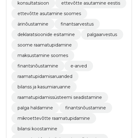
konsultatsioon
ettevõtte asutamine eestis
ettevõtte asutamine soomes
ärinõustamine
finantsarvestus
deklaratsioonide esitamine
palgaarvestus
soome raamatupidamine
maksustamine soomes
finantsnõustamine
e-arved
raamatupidamisaruanded
bilanss ja kasumiaruanne
raamatupidamissüsteemi seadistamine
palga haldamine
finantsnõustamine
mikroettevõtte raamatupidamine
bilansi koostamine