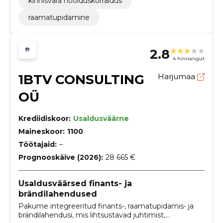
kinnisvara hoolduskorraldus
raamatupidamine
2.8
4 hinnangut
1BTV CONSULTING
Harjumaa
OÜ
Krediidiskoor:
Usaldusväärne
Maineskoor:
1100
Töötajaid:
–
Prognooskäive (2026):
28 665 €
Usaldusväärsed finants- ja
brändilahendused
Pakume integreeritud finants-, raamatupidamis- ja
brändilahendusi, mis lihtsustavad juhtimist,