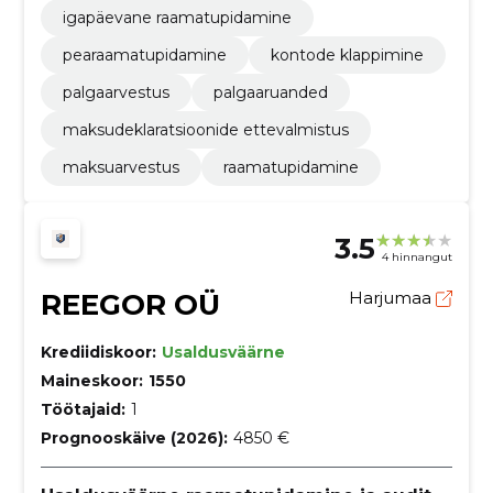
igapäevane raamatupidamine
pearaamatupidamine
kontode klappimine
palgaarvestus
palgaaruanded
maksudeklaratsioonide ettevalmistus
maksuarvestus
raamatupidamine
3.5
4 hinnangut
REEGOR OÜ
Harjumaa
Krediidiskoor:
Usaldusväärne
Maineskoor:
1550
Töötajaid:
1
Prognooskäive (2026):
4850 €