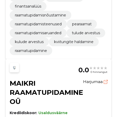
finantsanalüüs
raamatupidamisnõustamine
raamatupidamisteenused
pearaamat
raamatupidamisaruanded
tulude arvestus
kulude arvestus
kviitungite haldamine
raamatupidamine
0.0
0 hinnangut
MAIKRI
Harjumaa
RAAMATUPIDAMINE
OÜ
Krediidiskoor:
Usaldusväärne