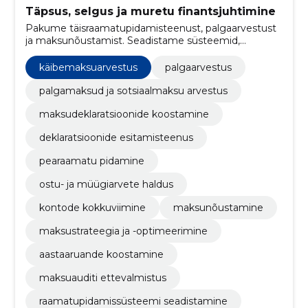
Täpsus, selgus ja muretu finantsjuhtimine
Pakume täisraamatupidamisteenust, palgaarvestust
ja maksunõustamist. Seadistame süsteemid,
optimeerime protsesse ning tagame õigeaegse
aruandluse, et säästa teie aega ja vähendada riske.
käibemaksuarvestus
palgaarvestus
palgamaksud ja sotsiaalmaksu arvestus
maksudeklaratsioonide koostamine
deklaratsioonide esitamisteenus
pearaamatu pidamine
ostu- ja müügiarvete haldus
kontode kokkuviimine
maksunõustamine
maksustrateegia ja -optimeerimine
aastaaruande koostamine
maksuauditi ettevalmistus
raamatupidamissüsteemi seadistamine