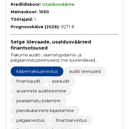
Krediidiskoor:
Usaldusväärne
Maineskoor:
1050
Töötajaid:
1
Prognooskäive (2026):
9271 €
Selge ülevaade, usaldusväärsed
finantsotsused
Pakume audiit-, raamatupidamis- ja
palgaarvestusteenuseid, mis suurendavad
finantsläbipaistvust, tagavad nõuetele vastavuse ning
toetavad juhtimisotsuseid usaldusväärse aruandluse
käibemaksuarvestus
auditi teenused
abil.
finantsaudit
siseaudit
aruannete auditeerimine
pearaamatu pidamine
päevikukannete kajastamine
palgaarvestus
finantsarvestus