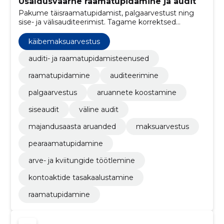
Usaldusväärne raamatupidamine ja audit
Pakume täisraamatupidamist, palgaarvestust ning
sise- ja välisauditeerimist. Tagame korrektsed
finantsaruanded ja aitame maandada riske, et
toetada teie otsuseid.
käibemaksuarvestus
auditi- ja raamatupidamisteenused
raamatupidamine
auditeerimine
palgaarvestus
aruannete koostamine
siseaudit
väline audit
majandusaasta aruanded
maksuarvestus
pearaamatupidamine
arve- ja kviitungide töötlemine
kontoaktide tasakaalustamine
raamatupidamine