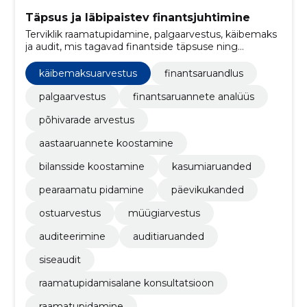
Täpsus ja läbipaistev finantsjuhtimine
Terviklik raamatupidamine, palgaarvestus, käibemaks
ja audit, mis tagavad finantside täpsuse ning
aruandluse läbipaistvuse. Toetame juhtimist selgete
aruannete ja riskide vähendamisega.
käibemaksuarvestus
finantsaruandlus
palgaarvestus
finantsaruannete analüüs
põhivarade arvestus
aastaaruannete koostamine
bilansside koostamine
kasumiaruanded
pearaamatu pidamine
päevikukanded
ostuarvestus
müügiarvestus
auditeerimine
auditiaruanded
siseaudit
raamatupidamisalane konsultatsioon
raamatupidamine