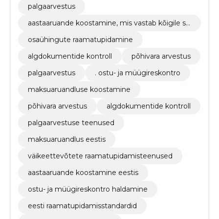
palgaarvestus
aastaaruande koostamine, mis vastab kõigile se
adustes esitatud nõuetele
osaühingute raamatupidamine
algdokumentide kontroll
põhivara arvestus
palgaarvestus
. ostu- ja müügireskontro
maksuaruandluse koostamine
põhivara arvestus
algdokumentide kontroll
palgaarvestuse teenused
maksuaruandlus eestis
väikeettevõtete raamatupidamisteenused
aastaaruande koostamine eestis
ostu- ja müügireskontro haldamine
eesti raamatupidamisstandardid