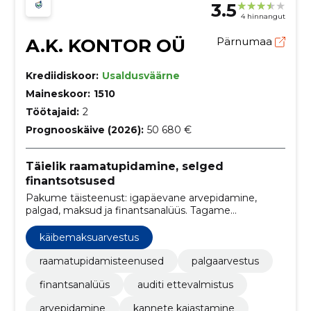
3.5
4 hinnangut
A.K. KONTOR OÜ
Pärnumaa
Krediidiskoor:
Usaldusväärne
Maineskoor:
1510
Töötajaid:
2
Prognooskäive (2026):
50 680 €
Täielik raamatupidamine, selged
finantsotsused
Pakume täisteenust: igapäevane arvepidamine,
palgad, maksud ja finantsanalüüs. Tagame
õigeaegsed, usaldusväärsed aruanded ning auditi
ettevalmistuse juhtkonna toetamiseks.
käibemaksuarvestus
raamatupidamisteenused
palgaarvestus
finantsanalüüs
auditi ettevalmistus
arvepidamine
kannete kajastamine