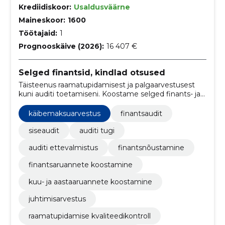
Krediidiskoor:
Usaldusväärne
Maineskoor:
1600
Töötajaid:
1
Prognooskäive (2026):
16 407 €
Selged finantsid, kindlad otsused
Täisteenus raamatupidamisest ja palgaarvestusest
kuni auditi toetamiseni. Koostame selged finants- ja
juhtimisaruanded, mis tagavad nõuetele vastavuse ja
aitavad juhtidel õigeid otsuseid teha.
käibemaksuarvestus
finantsaudit
siseaudit
auditi tugi
auditi ettevalmistus
finantsnõustamine
finantsaruannete koostamine
kuu- ja aastaaruannete koostamine
juhtimisarvestus
raamatupidamise kvaliteedikontroll