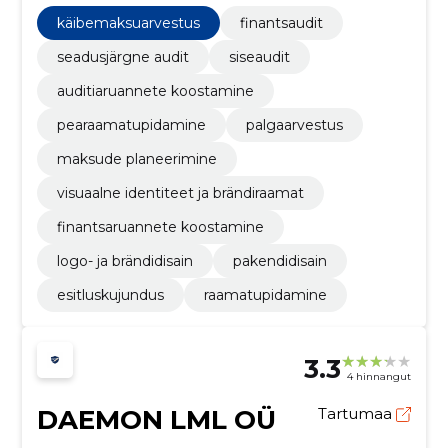
suurendavad usaldusväärsust ja tugevdavad teie
turupositsiooni.
käibemaksuarvestus
finantsaudit
seadusjärgne audit
siseaudit
auditiaruannete koostamine
pearaamatupidamine
palgaarvestus
maksude planeerimine
visuaalne identiteet ja brändiraamat
finantsaruannete koostamine
logo- ja brändidisain
pakendidisain
esitluskujundus
raamatupidamine
3.3
4 hinnangut
DAEMON LML OÜ
Tartumaa