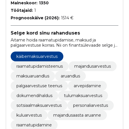
Maineskoor:
1350
Töötajaid:
1
Prognooskäive (2026):
1514 €
Selge kord sinu rahanduses
Aitame hoida raamatupidamise, maksud ja
palgaarvestuse korras. Nii on finantsülevaade selge ja
igapäevane töö lihtsam.
käibemaksuarvestus
raamatupidamisteenus
majandusarvestus
maksuaruandlus
aruandlus
palgaarvestuse teenus
arvepidamine
dokumendihaldus
tulumaksuarvestus
sotsiaalmaksuarvestus
personaliarvestus
kuluarvestus
majandusaasta aruanne
raamatupidamine