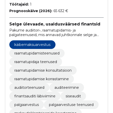
Töötajaid:
1
Prognooskäive (2026):
65 632 €
Selge ülevaade, usaldusväärsed finantsid
Pakume audiitori-, raamatupidamis- ja
palgateenuseid, mis annavad juhtkonnale selge ja
usaldusväärse finantsülevaate. Toetame sisekontrolli
ja riskihindamist, et vähendada riske ja toetada
käibemaksuarvestus
jätkusuutlikku kasvu.
raamatupidamisteenused
raamatupidaja teenused
raamatupidamise konsultatsioon
raamatupidamise korrastamine
audiitorteenused
auditeerimine
finantsauditi läbiviimine
siseaudit
palgaarvestus
palgaarvestuse teenused