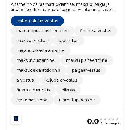
Aitame hoida raamatupidamise, maksud, palga ja
aruandluse korras. Saate selge ülevaate ning saate
keskenduda ettevõtte arendamisele.
käibemaksuarvestus
raamatupidamisteenused
finantsarvestus
maksuarvestus
aruandlus
majandusaasta aruanne
maksunõustamine
maksu planeerimine
maksudeklaratsioonid
palgaarvestus
arvestus
kulude arvestus
finantsaruandlus
bilanss
kasumiaruanne
raamatupidamine
0.0
0 hinnangut