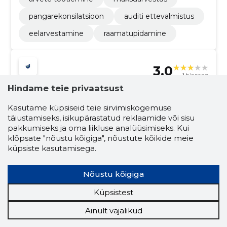
pangarekonsilatsioon
auditi ettevalmistus
eelarvestamine
raamatupidamine
3.0
1 hinnang
Hindame teie privaatsust
LANDFINANTS OÜ
Tartumaa
Kasutame küpsiseid teie sirvimiskogemuse
täiustamiseks, isikupärastatud reklaamide või sisu
Krediidiskoor:
Usaldusväärne
pakkumiseks ja oma liikluse analüüsimiseks. Kui
Maineskoor:
910
klõpsate "nõustu kõigiga", nõustute kõikide meie
Töötajaid:
1
küpsiste kasutamisega.
Prognooskäive (2026):
16 520 €
Nõustu kõigiga
Selge raamatupidamine, kindel
Küpsistest
finantstulevik
Täisteenus raamatupidamisest ja palgaarvestusest
Ainult vajalikud
kuni finantsaruandluseni; tagame korrektsuse,
maksunõuetele vastavuse ning selged aruanded