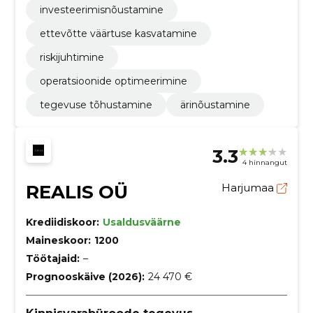
investeerimisnõustamine
ettevõtte väärtuse kasvatamine
riskijuhtimine
operatsioonide optimeerimine
tegevuse tõhustamine
ärinõustamine
3.3
4 hinnangut
REALIS OÜ
Harjumaa
Krediidiskoor:
Usaldusväärne
Maineskoor:
1200
Töötajaid:
–
Prognooskäive (2026):
24 470 €