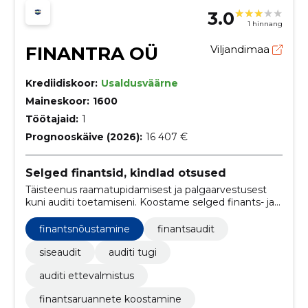
3.0
1 hinnang
FINANTRA OÜ
Viljandimaa
Krediidiskoor:
Usaldusväärne
Maineskoor:
1600
Töötajaid:
1
Prognooskäive (2026):
16 407 €
Selged finantsid, kindlad otsused
Täisteenus raamatupidamisest ja palgaarvestusest
kuni auditi toetamiseni. Koostame selged finants- ja
juhtimisaruanded, mis tagavad nõuetele vastavuse ja
aitavad juhtidel õigeid otsuseid teha.
finantsnõustamine
finantsaudit
siseaudit
auditi tugi
auditi ettevalmistus
finantsaruannete koostamine