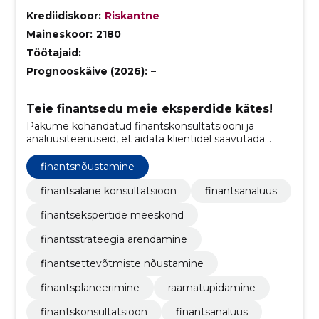
Krediidiskoor:
Riskantne
Maineskoor:
2180
Töötajaid:
–
Prognooskäive (2026):
–
Teie finantsedu meie eksperdide kätes!
Pakume kohandatud finantskonsultatsiooni ja
analüüsiteenuseid, et aidata klientidel saavutada
nende isiklikud ja ärialased finantsesmärgid.
finantsnõustamine
finantsalane konsultatsioon
finantsanalüüs
finantsekspertide meeskond
finantsstrateegia arendamine
finantsettevõtmiste nõustamine
finantsplaneerimine
raamatupidamine
finantskonsultatsioon
finantsanalüüs