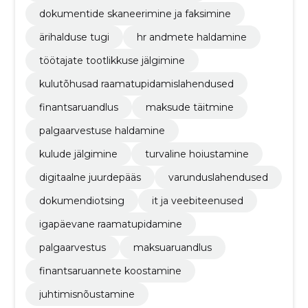
dokumentide skaneerimine ja faksimine
ärihalduse tugi
hr andmete haldamine
töötajate tootlikkuse jälgimine
kulutõhusad raamatupidamislahendused
finantsaruandlus
maksude täitmine
palgaarvestuse haldamine
kulude jälgimine
turvaline hoiustamine
digitaalne juurdepääs
varunduslahendused
dokumendiotsing
it ja veebiteenused
igapäevane raamatupidamine
palgaarvestus
maksuaruandlus
finantsaruannete koostamine
juhtimisnõustamine