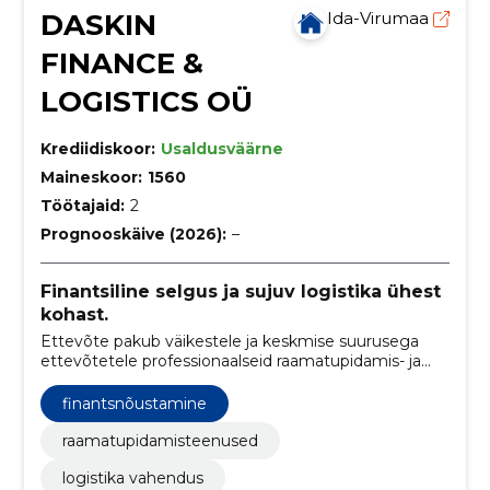
DASKIN
Ida-Virumaa
FINANCE &
LOGISTICS OÜ
Krediidiskoor:
Usaldusväärne
Maineskoor:
1560
Töötajaid:
2
Prognooskäive (2026):
–
Finantsiline selgus ja sujuv logistika ühest
kohast.
Ettevõte pakub väikestele ja keskmise suurusega
ettevõtetele professionaalseid raamatupidamis- ja
logistikavahendusteenuseid. Eesmärk on tagada
klientidele selged finantsprotsessid ja sujuvad
finantsnõustamine
logistikaühendused.
raamatupidamisteenused
logistika vahendus