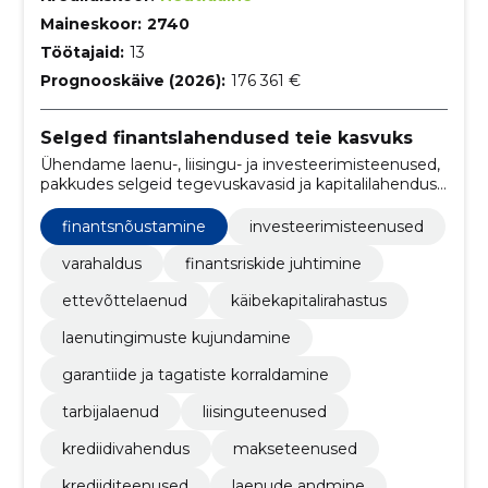
Maineskoor:
2740
Töötajaid:
13
Prognooskäive (2026):
176 361 €
Selged finantslahendused teie kasvuks
Ühendame laenu-, liisingu- ja investeerimisteenused,
pakkudes selgeid tegevuskavasid ja kapitalilahendusi.
Aitame riske juhtida ja toetame jätkusuutlikku kasvu.
finantsnõustamine
investeerimisteenused
varahaldus
finantsriskide juhtimine
ettevõttelaenud
käibekapitalirahastus
laenutingimuste kujundamine
garantiide ja tagatiste korraldamine
tarbijalaenud
liisinguteenused
krediidivahendus
makseteenused
krediiditeenused
laenude andmine