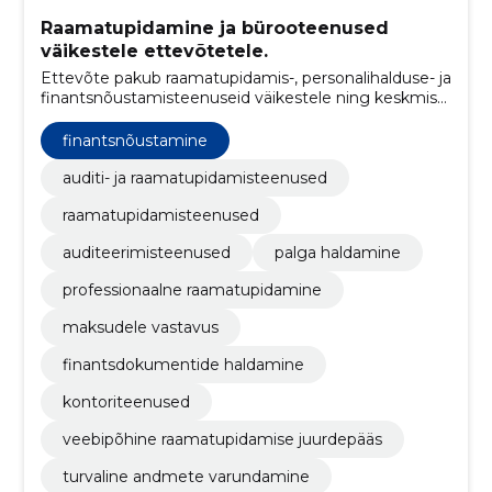
Raamatupidamine ja bürooteenused
väikestele ettevõtetele.
Ettevõte pakub raamatupidamis-, personalihalduse- ja
finantsnõustamisteenuseid väikestele ning keskmise
suurusega ettevõtetele. Lisaks pakutakse
veebimajutust, tarkvaralahendusi ja juriidilisi
finantsnõustamine
tugiteenuseid.
auditi- ja raamatupidamisteenused
raamatupidamisteenused
auditeerimisteenused
palga haldamine
professionaalne raamatupidamine
maksudele vastavus
finantsdokumentide haldamine
kontoriteenused
veebipõhine raamatupidamise juurdepääs
turvaline andmete varundamine