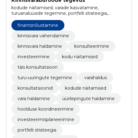
Kinnisvarabüroode tegevus
kodude näitamised, varade kasvatamine,
turuanalüüside tegemine, portfelli strateegia,
investeerimisplaneerimine, hoolduse
koordineerimine, Üürilepingute haldamine, vara
finantsnõustamine
haldamine, finantsnõustamine, kinnisvara
vahendamine
kinnisvara vahendamine
kinnisvara haldamine
konsulteerimine
investeerimine
kodu näitamised
täis konsultatsioon
turu-uuringute tegemine
varahaldus
konsultatsioonid
kodude näitamised
vara haldamine
üürilepingute haldamine
hoolduse koordineerimine
investeerimisplaneerimine
portfelli strateegia