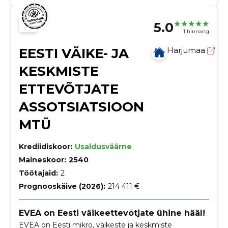
5.0
1 hinnang
EESTI VÄIKE- JA
Harjumaa
KESKMISTE
ETTEVÕTJATE
ASSOTSIATSIOON
MTÜ
Krediidiskoor:
Usaldusväärne
Maineskoor:
2540
Töötajaid:
2
Prognooskäive (2026):
214 411 €
EVEA on Eesti väikeettevõtjate ühine hääl!
EVEA on Eesti mikro, väikeste ja keskmiste