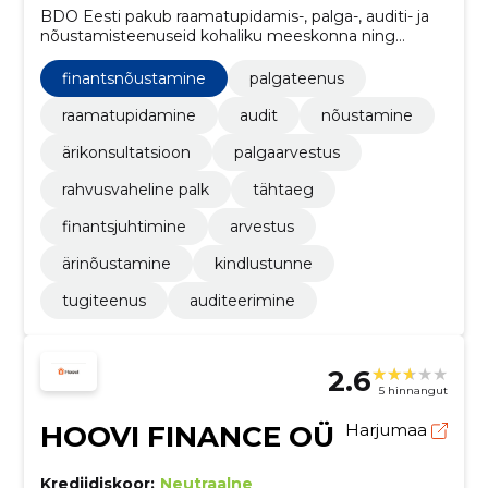
BDO Eesti pakub raamatupidamis-, palga-, auditi- ja
nõustamisteenuseid kohaliku meeskonna ning
rahvusvahelise võrgustiku toel. Aitame hoida töö
sujuva, korrektse ja nõuetele vastavana.
finantsnõustamine
palgateenus
raamatupidamine
audit
nõustamine
ärikonsultatsioon
palgaarvestus
rahvusvaheline palk
tähtaeg
finantsjuhtimine
arvestus
ärinõustamine
kindlustunne
tugiteenus
auditeerimine
2.6
5 hinnangut
HOOVI FINANCE OÜ
Harjumaa
Krediidiskoor:
Neutraalne