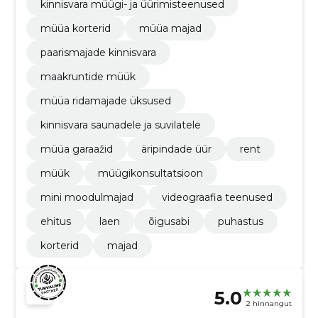
kinnisvara müügi- ja üürimisteenused
müüa korterid
müüa majad
paarismajade kinnisvara
maakruntide müük
müüa ridamajade üksused
kinnisvara saunadele ja suvilatele
müüa garaažid
äripindade üür
rent
müük
müügikonsultatsioon
mini moodulmajad
videograafia teenused
ehitus
laen
õigusabi
puhastus
korterid
majad
5.0
2 hinnangut