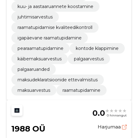
kuu- ja aastaaruannete koostamine
juhtimisarvestus
raamatupidamise kvaliteedikontroll
igapäevane raamatupidamine
pearaamatupidamine
kontode klappimine
käibemaksuarvestus
palgaarvestus
palgaaruanded
maksudeklaratsioonide ettevalmistus
maksuarvestus
raamatupidamine
0.0
0 hinnangut
1988 OÜ
Harjumaa