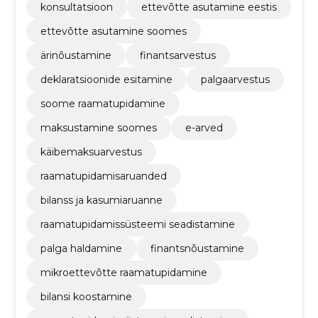
konsultatsioon
ettevõtte asutamine eestis
ettevõtte asutamine soomes
ärinõustamine
finantsarvestus
deklaratsioonide esitamine
palgaarvestus
soome raamatupidamine
maksustamine soomes
e-arved
käibemaksuarvestus
raamatupidamisaruanded
bilanss ja kasumiaruanne
raamatupidamissüsteemi seadistamine
palga haldamine
finantsnõustamine
mikroettevõtte raamatupidamine
bilansi koostamine