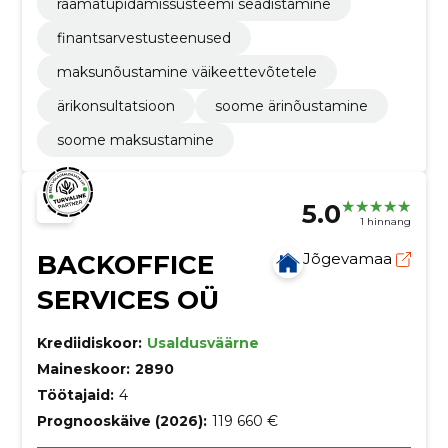
raamatupidamissüsteemi seadistamine
finantsarvestusteenused
maksunõustamine väikeettevõtetele
ärikonsultatsioon
soome ärinõustamine
soome maksustamine
5.0
1 hinnang
BACKOFFICE
Jõgevamaa
SERVICES OÜ
Krediidiskoor:
Usaldusväärne
Maineskoor:
2890
Töötajaid:
4
Prognooskäive (2026):
119 660 €