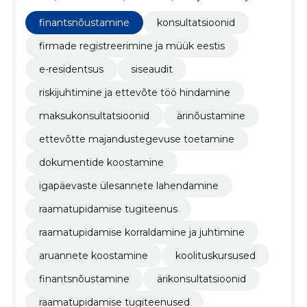
ettevõte töö hindamine, maksukonsultatsioonid,
finantsnõustamine, ärinõustamine, Ettevõtte
finantsnõustamine
konsultatsioonid
majandustegevuse toetamine, Dokumentide
koostamine
firmade registreerimine ja müük eestis
e-residentsus
siseaudit
riskijuhtimine ja ettevõte töö hindamine
maksukonsultatsioonid
ärinõustamine
ettevõtte majandustegevuse toetamine
dokumentide koostamine
igapäevaste ülesannete lahendamine
raamatupidamise tugiteenus
raamatupidamise korraldamine ja juhtimine
aruannete koostamine
koolituskursused
finantsnõustamine
ärikonsultatsioonid
raamatupidamise tugiteenused