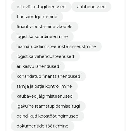
ettevõtte tugiteenused
ärilahendused
transpordi juhtimine
finantsnõustamine vkedele
logistika koordineerimine
raamatupidamisteenuste sisseostmine
logistika vahendusteenused
äri kasvu lahendused
kohandatud finantslahendused
tarnija ja ostja kontrollimine
kaubaveo jälgimisteenused
igakuine raamatupidamise tugi
paindlikud koostöötingimused
dokumentide töötlemine