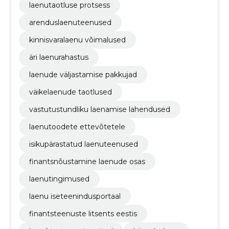
laenutaotluse protsess
arenduslaenuteenused
kinnisvaralaenu võimalused
äri laenurahastus
laenude väljastamise pakkujad
väikelaenude taotlused
vastutustundliku laenamise lahendused
laenutoodete ettevõtetele
isikupärastatud laenuteenused
finantsnõustamine laenude osas
laenutingimused
laenu iseteenindusportaal
finantsteenuste litsents eestis