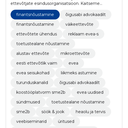
ettevõtjate esindusorganisatsioon. Kaitseme
ettevõtjate huve ja takistame majandusele kahjulike
otsuste vastu võtmist
finantsnõustamine
õigusabi advokaadilt
finantsnõustamine
väikeettevõte
ettevõtete ühendus
reklaam evea-s
toetustealane nõustamine
alustav ettevõte
mikroettevõte
eesti ettevõtlik vaim
evea
evea seisukohad
liikmeks astumine
turunduskanalid
õigusabi advokaadilt
koostööplatvorm sme2b
evea uudised
sündmused
toetustealane nõustamine
sme2b
söök & jook
heaolu ja tervis
veebiseminarid
üritused