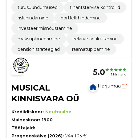
turusuundumused
finantstervise kontrollid
riskihindamine
portfelli hindamine
investeerimisnõustamine
maksuplaneerimine
eelarve analüüsimine
pensionistrateegiad
raamatupidamine
5.0
1 hinnang
MUSICAL
Harjumaa
KINNISVARA OÜ
Krediidiskoor:
Neutraalne
Maineskoor:
1900
Töötajaid:
–
Prognooskäive (2026):
244 103 €