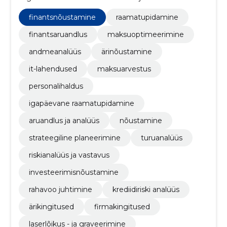
tegevus ühendab professionaalse raamatupidamise,
ärinõustamise ja IT-lahendused väikestele ning
finantsnõustamine
raamatupidamine
keskmise suurusega ettevõtetele, ning samal ajal
arendame brändi Pisikink.ee alt personaalseid ja
finantsaruandlus
maksuoptimeerimine
tehnoloogiapõhiseid kingitusi, sisustustooteid ja
andmeanalüüs
ärinõustamine
eritellimuslahendusi.
it-lahendused
maksuarvestus
personalihaldus
igapäevane raamatupidamine
aruandlus ja analüüs
nõustamine
strateegiline planeerimine
turuanalüüs
riskianalüüs ja vastavus
investeerimisnõustamine
rahavoo juhtimine
krediidiriski analüüs
ärikingitused
firmakingitused
laserlõikus - ja graveerimine