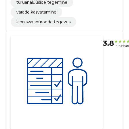
turuanalüüside tegemine
varade kasvatamine
kinnisvarabüroode tegevus
3.8
4 hinna