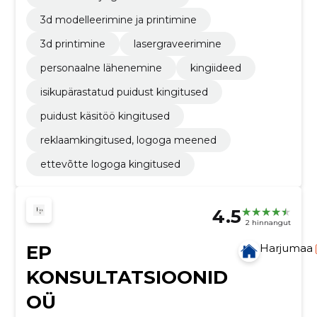
3d modelleerimine ja printimine
3d printimine
lasergraveerimine
personaalne lähenemine
kingiideed
isikupärastatud puidust kingitused
puidust käsitöö kingitused
reklaamkingitused, logoga meened
ettevõtte logoga kingitused
4.5
2 hinnangut
EP
Harjumaa
KONSULTATSIOONID
OÜ