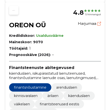
4.8
5 hinnangut
OREON OÜ
Harjumaa
Krediidiskoor:
Usaldusväärne
Maineskoor:
9070
Töötajaid:
1
Prognooskäive (2026):
–
Finantsteenuste abitegevused
käenduslaen, isikupärastatud laenuteenused,
finantsnõustamine laenude osas, laenutingimused,
laenu iseteenindusportaal, finantsteenuste litsents
Eestis, laen kinnisvara tagatisel, veebipõhine
finantsnõustamine
arenduslaen
iseteenindus, laenu kohandamine, finantsnõustamine
kinnisvaralaen
ärilaen
käenduslaen
väikelaen
finantsteenused eestis