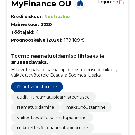
MyFinance OÜ
Harjumaa
Krediidiskoor:
Neutraalne
Maineskoor:
3220
Töötajaid:
4
Prognooskäive (2026):
179 189 €
Teeme raamatupidamise lihtsaks ja
arusaadavaks.
Ettevõte pakub raamatupidamisteenuseid mikro- ja
väikeettevõtetele Eestis ja Soomes. Lisaks
toetatakse kliente ettevõtte asutamisel ning
äritegevuse nõustamisel.
finantsnõustamine
auditi- ja raamatupidamisteenused
raamatupidamine
maksunõustamine
väikeettevõtte raamatupidamine
mikroettevõtte raamatupidamine