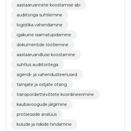
aastaaruannete koostamise abi
audiitoriga suhtlemine
logistika vahendamine
igakuine raamatupidamine
dokumentide töötlemine
aastaaruandluse koostamine
suhtlus audiitoritega
agendi- ja vahendusteenused
tarnijate ja ostjate otsing
transpordiettevõtete koordineerimine
kaubavoogude jälgimine
protsesside analüüs
kulude ja riskide hindamine