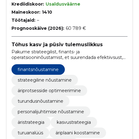
Krediidiskoor:
Usaldusväärne
Maineskoor:
1410
Töötajaid:
–
Prognooskäive (2026):
60 789 €
Tõhus kasv ja püsiv tulemuslikkus
Pakume strateegilist, finants- ja
operatsiooninõustamist, et suurendada efektiivsust,
kiirendada kasvu ja kasvatada ettevõtte väärtust.
Koondame analüüsi ning praktilise elluviimise.
finantsnõustamine
strateegiline nõustamine
äriprotsesside optimeerimine
turundusnõustamine
personalijuhtimise nõustamine
äristrateegia
kasvustrateegia
turuanalüüs
äriplaani koostamine