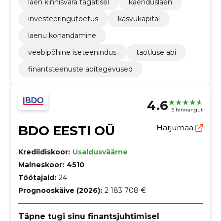
laen kinnisvara tagatisel
käenduslaen
investeeringutoetus
kasvukapital
laenu kohandamine
veebipõhine iseteenindus
taotluse abi
finantsteenuste abitegevused
4.6
5 hinnangut
BDO EESTI OÜ
Harjumaa
Krediidiskoor:
Usaldusväärne
Maineskoor:
4510
Töötajaid:
24
Prognooskäive (2026):
2 183 708 €
Täpne tugi sinu finantsjuhtimisel