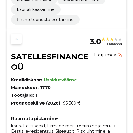
kapitali kaasamine
finantsteenuste osutamine
3.0
1 hinnang
SATELLESFINANCE
Harjumaa
OÜ
Krediidiskoor:
Usaldusväärne
Maineskoor:
1770
Töötajaid:
1
Prognooskäive (2026):
95 560 €
Raamatupidamine
konsultatsioonid, Firmade registreerimine ja müük
Eestis, e-residentsus, Siseaudit, Riskijuhtimine ja