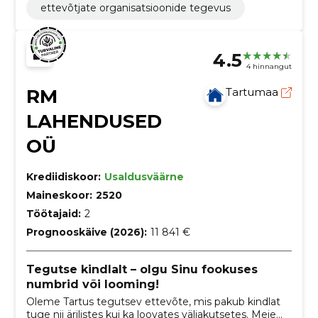
ettevõtjate organisatsioonide tegevus
4.5
4 hinnangut
RM
Tartumaa
LAHENDUSED
OÜ
Krediidiskoor:
Usaldusväärne
Maineskoor:
2520
Töötajaid:
2
Prognooskäive (2026):
11 841 €
Tegutse kindlalt – olgu Sinu fookuses
numbrid või looming!
Oleme Tartus tegutsev ettevõte, mis pakub kindlat
tuge nii ärilistes kui ka loovates väljakutsetes. Meie