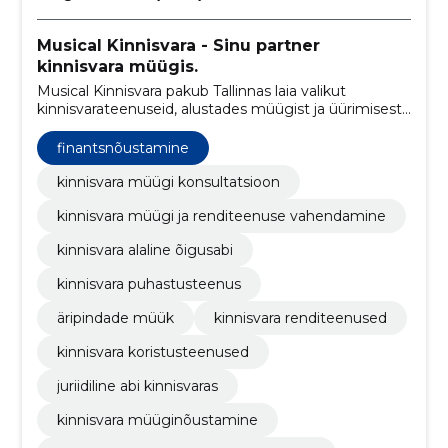
Musical Kinnisvara - Sinu partner
kinnisvara müügis.
Musical Kinnisvara pakub Tallinnas laia valikut
kinnisvarateenuseid, alustades müügist ja üürimisest
kuni mini moodulmajade, videotöötluse, ehituse,
õigusabi ja laenuteenusteni.
finantsnõustamine
kinnisvara müügi konsultatsioon
kinnisvara müügi ja renditeenuse vahendamine
kinnisvara alaline õigusabi
kinnisvara puhastusteenus
äripindade müük
kinnisvara renditeenused
kinnisvara koristusteenused
juriidiline abi kinnisvaras
kinnisvara müüginõustamine