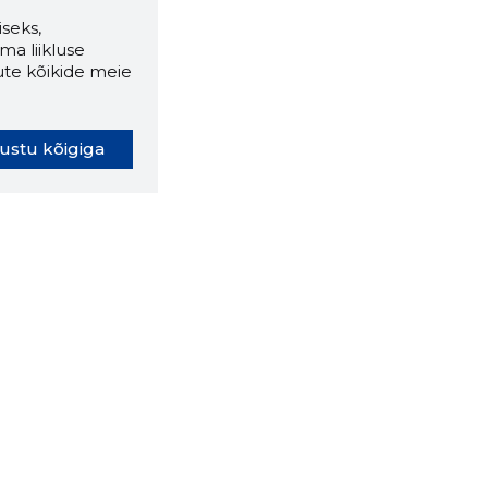
seks,
ma liikluse
ute kõikide meie
ustu kõigiga
oki laiendus ütleb Sulle, mis
eebilehel Sa parajasti viibid ja
ldusväärne see firma täna on.
 LAIENDUS ALLA