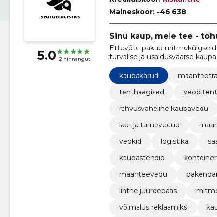
Maineskoor:
-46 638
Sinu kaup, meie tee - tõhu
Ettevõte pakub mitmekülgseid 
5.0
turvalise ja usaldusväärse kaupa
2 hinnangut
kaubakärud
maanteetra
tenthaagised
veod ten
rahvusvaheline kaubavedu
lao- ja tarnevedud
maan
veokid
logistika
sa
kaubastendid
konteiner
maanteevedu
pakenda
lihtne juurdepääs
mitme
võimalus reklaamiks
ka