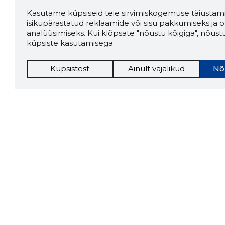
Kasutame küpsiseid teie sirvimiskogemuse täiustami
isikupärastatud reklaamide või sisu pakkumiseks ja o
analüüsimiseks. Kui klõpsate "nõustu kõigiga", nõust
küpsiste kasutamisega.
Küpsistest
Ainult vajalikud
Nõ
Storybo
Storybook
firma v
kui usa
Chrome laiendus
LAADI