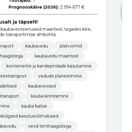
Töötajaid:
7
Prognooskäive (2026):
2 394 677 €
salt ja täpselt!
kaubaveoteenuseid maanteel, tagades kiire,
de transportimise sihtkohta.
nsport
kaubavedu
platvormid
thaagistega
kaubavedu maanteel
konteinerite ja kandepindade kasutamine
teetransport
vedude planeerimine
adetised
kaubaveosed
itransport
kauba kinnitamine
mine
kauba kaitse
külgsed kasutusvõimalused
ubavedu
veod tenthaagistega