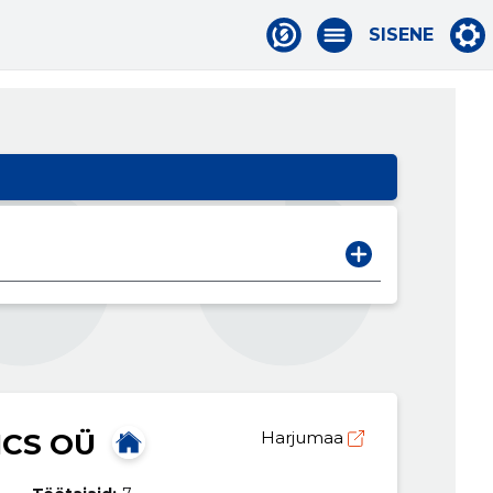
SISENE
ICS OÜ
Harjumaa