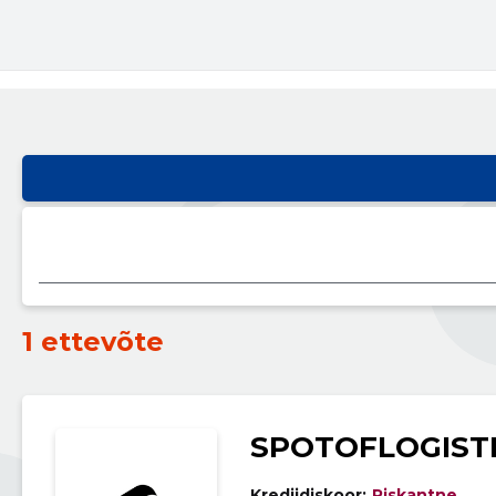
1 ettevõte
SPOTOFLOGIST
Krediidiskoor:
Riskantne