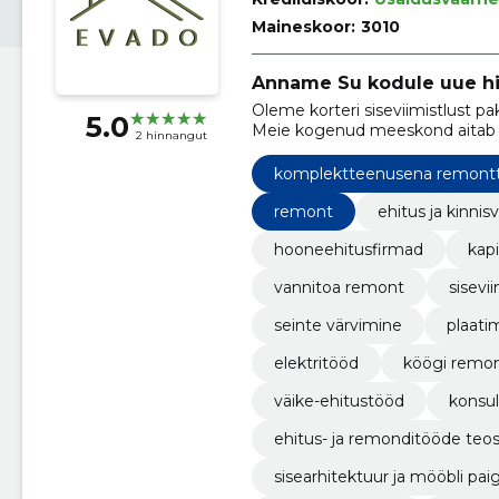
Maineskoor:
3010
Anname Su kodule uue h
Oleme korteri siseviimistlust pa
5.0
Meie kogenud meeskond aitab su
2 hinnangut
kaasaegseks elamispinnaks.
komplektteenusena remont
remont
ehitus ja kinnis
hooneehitusfirmad
kap
vannitoa remont
sisevii
seinte värvimine
plaati
elektritööd
köögi remo
väike-ehitustööd
konsul
ehitus- ja remonditööde teo
sisearhitektuur ja mööbli pai