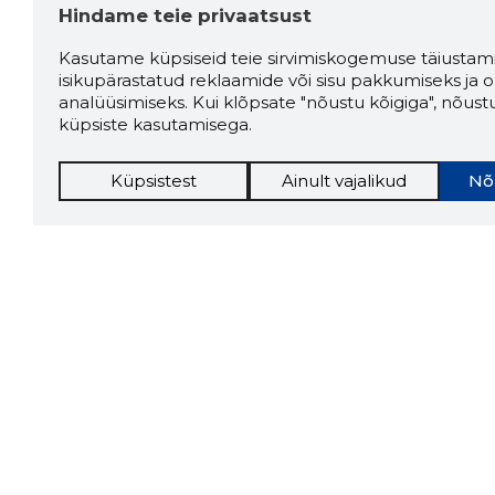
Hindame teie privaatsust
Kasutame küpsiseid teie sirvimiskogemuse täiustami
isikupärastatud reklaamide või sisu pakkumiseks ja o
analüüsimiseks. Kui klõpsate "nõustu kõigiga", nõust
küpsiste kasutamisega.
Küpsistest
Ainult vajalikud
Nõ
Storybo
Storybook
firma v
kui usa
Chrome laiendus
LAADI