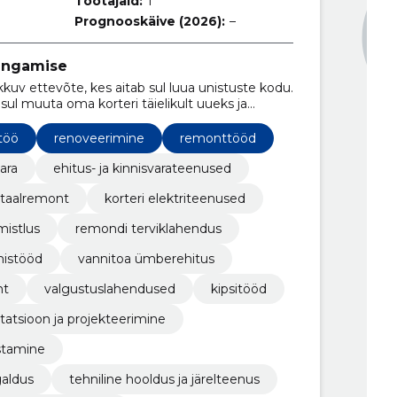
Töötajaid:
1
Prognooskäive (2026):
–
ingamise
kkuv ettevõte, kes aitab sul luua unistuste kodu.
l muuta oma korteri täielikult uueks ja
töö
renoveerimine
remonttööd
vara
ehitus- ja kinnisvarateenused
itaalremont
korteri elektriteenused
mistlus
remondi terviklahendus
mistööd
vannitoa ümberehitus
nt
valgustuslahendused
kipsitööd
tatsioon ja projekteerimine
stamine
galdus
tehniline hooldus ja järelteenus