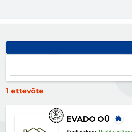
1 ettevõte
EVADO OÜ
Krediidiskoor:
Usaldusväärne