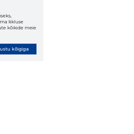
seks,
ma liikluse
ute kõikide meie
ustu kõigiga
oki laiendus ütleb Sulle, mis
eebilehel Sa parajasti viibid ja
ldusväärne see firma täna on.
 LAIENDUS ALLA