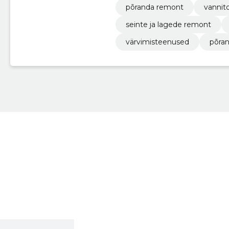
põranda remont
vannit
seinte ja lagede remont
värvimisteenused
põran