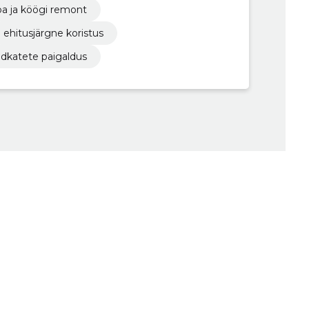
oa ja köögi remont
ehitusjärgne koristus
dkatete paigaldus