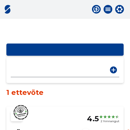
1 ettevõte
4.5
2 hinnangut