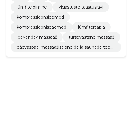
lümfiteipimine
vigastuste taastusravi
kompressioonsidemed
kompressiooniseadmed
lümfiteraapia
leevendav massaaž
tursevastane massaaž
päevaspaa, massaažisalongide ja saunade tege
vus