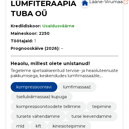
LÜMFITERAAPIA
Lääne-Virumaa
TUBA OÜ
Krediidiskoor:
Usaldusväärne
Maineskoor:
2250
Töötajaid:
1
Prognooskäive (2026):
–
Heaolu, millest olete unistanud!
Tegeleme spetsialiseeritud tervise- ja heaoluteenuste
pakkumisega, keskendudes lümfimassaažile,
kompressioonravile ning individuaalsele lähenemisele
erinevate terviseseisundite ja probleemide
kompressioonravi
lümfimassaaž
lahendamisel.
tselluliidimassaaž kupuga
kompressioonitoodete tellimine
teipimine
tursete vähendamine
turse leevendamine
mld
kft
kinesioteipimine