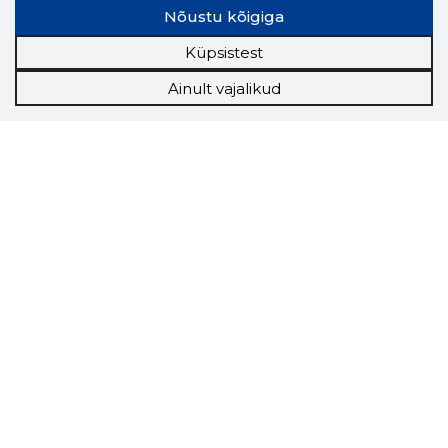
Nõustu kõigiga
Küpsistest
Ainult vajalikud
Storybook
Chrome laiendus
Storybooki laiendus ütleb Sulle, mis firma
veebilehel Sa parajasti viibid ja kui usaldusväärne
see firma täna on.
LAADI LAIENDUS ALLA
Näed helistaja tausta!
Storybooki Äpp toob
Sinuni
OTSEKONTAKTID
400 000 Eesti