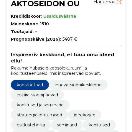
AKTOSEIDON OÜ
Harjumaa
Krediidiskoor:
Usaldusväärne
Maineskoor:
1510
Töötajaid:
–
Prognooskäive (2026):
5487 €
Inspireeriv keskkond, et tuua oma ideed
ellu!
Pakume hubaseid koosolekuruumi ja
koolitusteenuseid, mis inspireerivad loovust,
soodustavad koostööd ning edendavad ettevõtete ja
organisatsioonide arengut.
koostöötoad
innovatsioonikeskkond
inspiratsioonipäevad
koolitused ja seminarid
strateegiakohtumised
ideekorjed
esitlustehnika
seminarid
koolitused