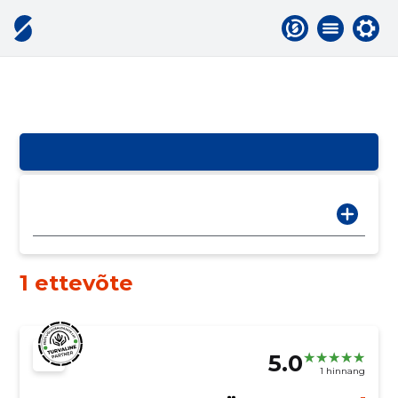
1 ettevõte
5.0
1 hinnang