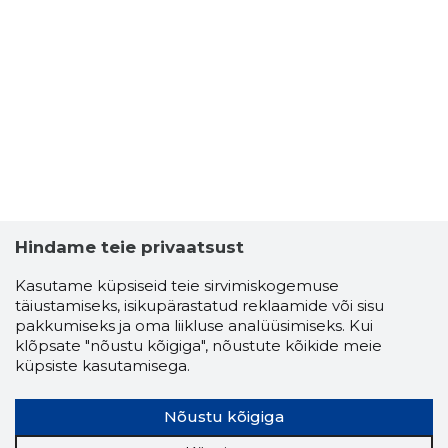
Hindame teie privaatsust
Kasutame küpsiseid teie sirvimiskogemuse
täiustamiseks, isikupärastatud reklaamide või sisu
pakkumiseks ja oma liikluse analüüsimiseks. Kui
klõpsate "nõustu kõigiga", nõustute kõikide meie
küpsiste kasutamisega.
Nõustu kõigiga