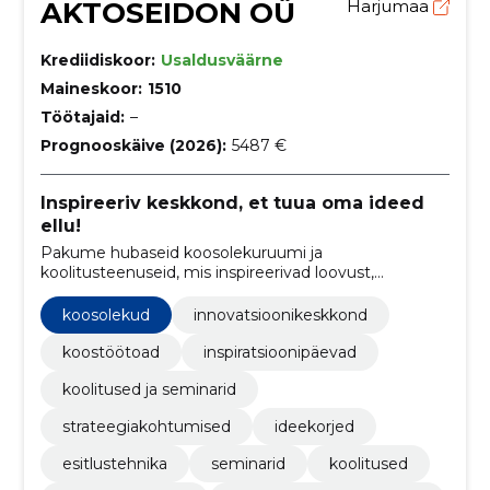
AKTOSEIDON OÜ
Harjumaa
Krediidiskoor:
Usaldusväärne
Maineskoor:
1510
Töötajaid:
–
Prognooskäive (2026):
5487 €
Inspireeriv keskkond, et tuua oma ideed
ellu!
Pakume hubaseid koosolekuruumi ja
koolitusteenuseid, mis inspireerivad loovust,
soodustavad koostööd ning edendavad ettevõtete ja
organisatsioonide arengut.
koosolekud
innovatsioonikeskkond
koostöötoad
inspiratsioonipäevad
koolitused ja seminarid
strateegiakohtumised
ideekorjed
esitlustehnika
seminarid
koolitused