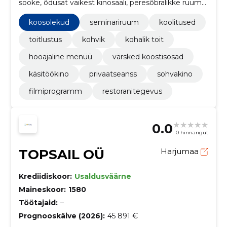
sööke, õdusat väikest kinosaali, peresõbralikke ruume,
seminari- ja kaugtöövõimalusi ning üritusi kuni 25
inimesele.
koosolekud
seminariruum
koolitused
toitlustus
kohvik
kohalik toit
hooajaline menüü
värsked koostisosad
käsitöökino
privaatseanss
sohvakino
filmiprogramm
restoranitegevus
0.0
0 hinnangut
TOPSAIL OÜ
Harjumaa
Krediidiskoor:
Usaldusväärne
Maineskoor:
1580
Töötajaid:
–
Prognooskäive (2026):
45 891 €