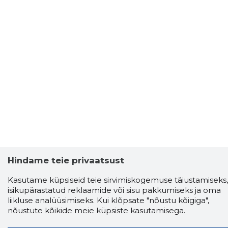
Hindame teie privaatsust
Kasutame küpsiseid teie sirvimiskogemuse täiustamiseks,
isikupärastatud reklaamide või sisu pakkumiseks ja oma
liikluse analüüsimiseks. Kui klõpsate "nõustu kõigiga",
nõustute kõikide meie küpsiste kasutamisega.
Storybook