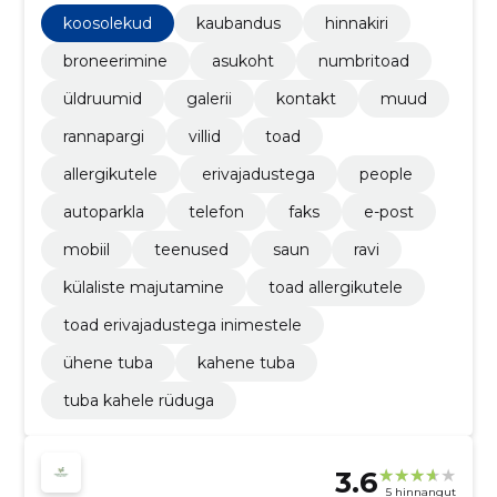
rannapargi
koosolekud
kaubandus
hinnakiri
broneerimine
asukoht
numbritoad
üldruumid
galerii
kontakt
muud
rannapargi
villid
toad
allergikutele
erivajadustega
people
autoparkla
telefon
faks
e-post
mobiil
teenused
saun
ravi
külaliste majutamine
toad allergikutele
toad erivajadustega inimestele
ühene tuba
kahene tuba
tuba kahele rüduga
3.6
5 hinnangut