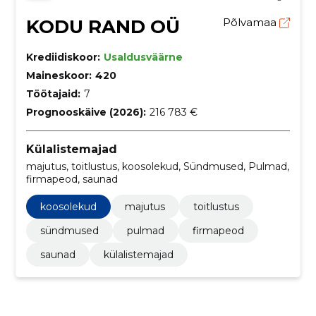
KODU RAND OÜ
Põlvamaa
Krediidiskoor:
Usaldusväärne
Maineskoor:
420
Töötajaid:
7
Prognooskäive (2026):
216 783 €
Külalistemajad
majutus, toitlustus, koosolekud, Sündmused, Pulmad,
firmapeod, saunad
koosolekud
majutus
toitlustus
sündmused
pulmad
firmapeod
saunad
külalistemajad