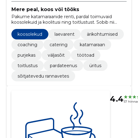
Mere peal, koos või tööks
Pakume katamaraanide renti, pardal toimuvaid
koosolekuid ja koolitusi ning toitlustust. Sobib nii
sõpruskondadele kui ka ettevõtetele.
koosolekud
laevarent
ärikohtumised
coaching
catering
katamaraan
purjekas
väljasõit
töötoad
toitlustus
pardateenus
üritus
sõitjatevedu rannavetes
4.4
57 hinna