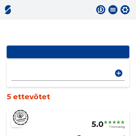
5 ettevõtet
5.0
1 hinnang