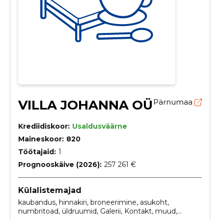
VILLA JOHANNA OÜ
Pärnumaa
Krediidiskoor:
Usaldusväärne
Maineskoor:
820
Töötajaid:
1
Prognooskäive (2026):
257 261 €
Külalistemajad
kaubandus, hinnakiri, broneerimine, asukoht,
numbritoad, üldruumid, Galerii, Kontakt, muud,