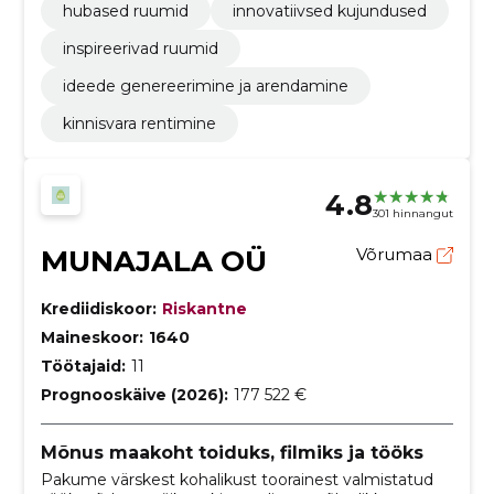
hubased ruumid
innovatiivsed kujundused
inspireerivad ruumid
ideede genereerimine ja arendamine
kinnisvara rentimine
4.8
301 hinnangut
MUNAJALA OÜ
Võrumaa
Krediidiskoor:
Riskantne
Maineskoor:
1640
Töötajaid:
11
Prognooskäive (2026):
177 522 €
Mõnus maakoht toiduks, filmiks ja tööks
Pakume värskest kohalikust toorainest valmistatud