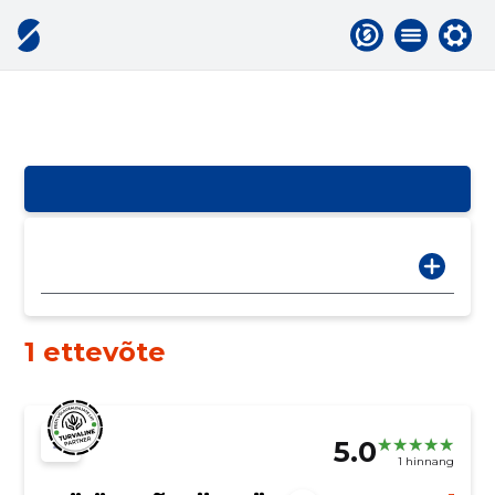
1 ettevõte
5.0
1 hinnang