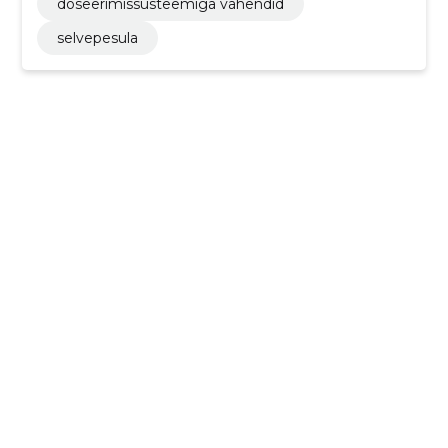
doseerimissüsteemiga vahendid
selvepesula