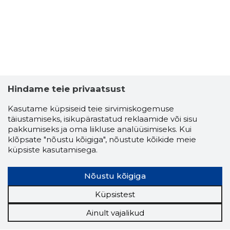
Hindame teie privaatsust
Kasutame küpsiseid teie sirvimiskogemuse
täiustamiseks, isikupärastatud reklaamide või sisu
pakkumiseks ja oma liikluse analüüsimiseks. Kui
klõpsate "nõustu kõigiga", nõustute kõikide meie
küpsiste kasutamisega.
Nõustu kõigiga
Küpsistest
Ainult vajalikud