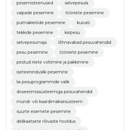
pesemisteenused
selvepesula
vaipade pesemine
tööriiete pesemine
pulmakleitide pesemine
kuivati
tekkide pesemine
kiirpesu
selvepesumaja
lõhnavabad pesuvahendid
pesu pesemine
tööriiete pesemine
pestud riiete voltimine ja pakkimine
iseteeninduslik pesemine
lai pesuprogrammide valik
doseerimissüsteemiga pesuvahendid
mündi- või kaardimaksesüsteem
suurte esemete pesemine
delikaatsete rõivaste hooldus