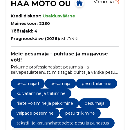
HÄÄ MÕTÖ OÜ
Võrumaa
Krediidiskoor:
Usaldusväärne
Maineskoor:
2330
Töötajaid:
4
Prognooskäive (2026):
51 773 €
Meie pesumaja - puhtuse ja mugavuse
võti!
Pakume professionaalset pesumaja- ja
selvepesulateenust, mis tagab puhta ja värske pesu
kõrgekvaliteediliste pesuprogrammide abil.
pesumajad
pesumaja
pesu triikimine
kuivatamine ja triikimine
riiete voltimine ja pakkimine
pesumaja
vaipade pesemine
pesu triikimine
tekstiil- ja karusnahatoodete pesu ja puhastus