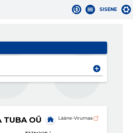
SISENE
A TUBA OÜ
Lääne-Virumaa