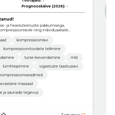
Töötajaid:
1
Prognooskäive (2026):
–
stanud!
vise- ja heaoluteenuste pakkumisega,
ompressioonravile ning individuaalsele
eisundite ja probleemide lahendamisel.
saaž
kompressioonravi
kompressioonitoodete tellimine
ndamine
turse leevendamine
mld
lümfiteipimine
vigastuste taastusravi
kompressiooniseadmed
sevastane massaaž
e ja saunade tegevus
Tartumaa