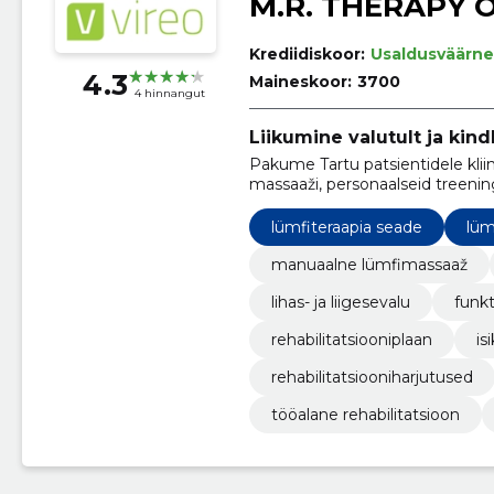
M.R. THERAPY 
Krediidiskoor:
Usaldusväärne
4.3
Maineskoor:
3700
4 hinnangut
Liikumine valutult ja kindl
Pakume Tartu patsientidele kliini
massaaži, personaalseid treeni
vähendamiseks ja taastumise ki
lümfiteraapia seade
lüm
manuaalne lümfimassaaž
lihas- ja liigesevalu
funk
rehabilitatsiooniplaan
is
rehabilitatsiooniharjutused
tööalane rehabilitatsioon