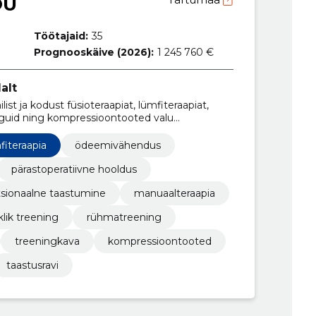
OÜ
Töötajaid:
35
Prognooskäive (2026):
1 245 760 €
alt
list ja kodust füsioteraapiat, lümfiteraapiat,
nguid ning kompressioontooted valu
irendamiseks.
fiteraapia
ödeemivähendus
pärastoperatiivne hooldus
tsionaalne taastumine
manuaalteraapia
iklik treening
rühmatreening
treeningkava
kompressioontooted
taastusravi