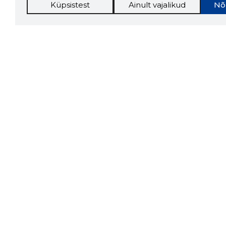
Küpsistest
Ainult vajalikud
Nõ
Storybo
Storybook
firma v
kui usa
Chrome laiendus
LAADI
Tööriistad
Lisavõima
Sooduspakkumised
Inforegister
Hanked
Krediidihaldus
Tööturg
Raportid
Sihtkliendid
Müügihaldus