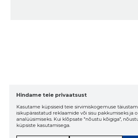
Hindame teie privaatsust
Kasutame küpsiseid teie sirvimiskogemuse täiustami
isikupärastatud reklaamide või sisu pakkumiseks ja o
analüüsimiseks. Kui klõpsate "nõustu kõigiga", nõust
küpsiste kasutamisega.