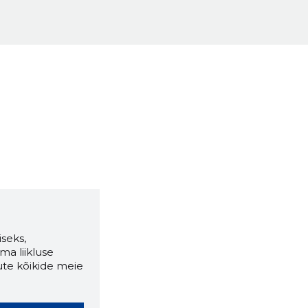
seks,
ma liikluse
ute kõikide meie