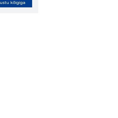
ustu kõigiga
oki laiendus ütleb Sulle, mis
eebilehel Sa parajasti viibid ja
ldusväärne see firma täna on.
 LAIENDUS ALLA
lused
Ettevõttest
Grupist
Kontakt
Liitu meiega
 CRM
Uudised