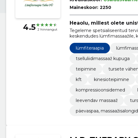
Maineskoor:
2250
Heaolu, millest olete uni
4.5
2 hinnangut
Tegeleme spetsialiseeritud ter
keskendudes lümfimassaažile, k
lähenemisele erinevate tervises
lümfiteraapia
lümfimas
tselluliidimassaaž kupuga
teipimine
tursete vähe
kft
kinesioteipimine
kompressioonsidemed
leevendav massaaž
tur
päevaspaa, massaažisalongid