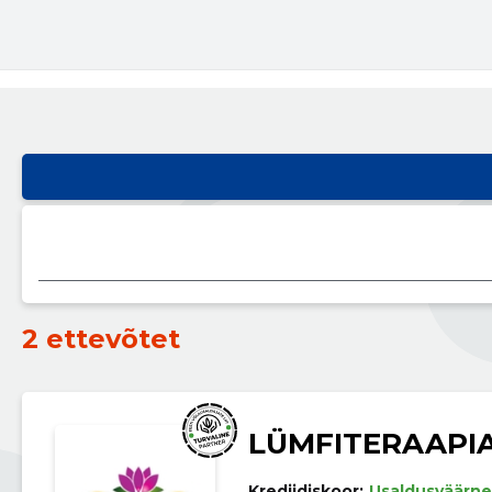
2 ettevõtet
LÜMFITERAAPI
Krediidiskoor:
Usaldusväärne