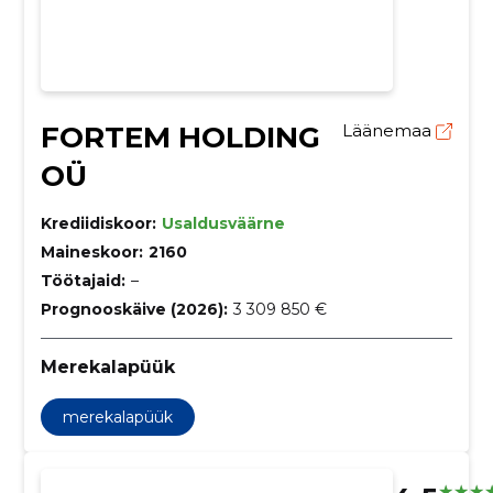
FORTEM HOLDING
Läänemaa
OÜ
Krediidiskoor:
Usaldusväärne
Maineskoor:
2160
Töötajaid:
–
Prognooskäive (2026):
3 309 850 €
Merekalapüük
merekalapüük