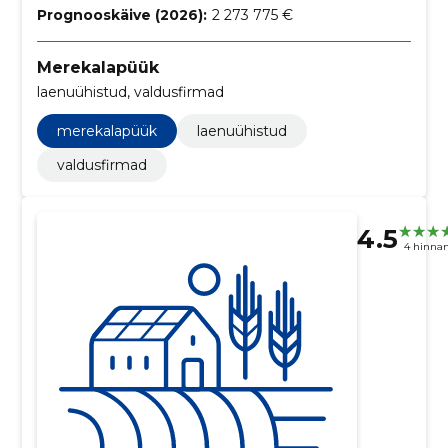
Prognooskäive (2026):
2 273 775 €
Merekalapüük
laenuühistud, valdusfirmad
merekalapüük
laenuühistud
valdusfirmad
4.5
4 hinna