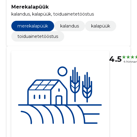
Merekalapüük
kalandus, kalapüük, toiduainetetööstus
merekalapüük
kalandus
kalapüük
toiduainetetööstus
4.5
4 hinna