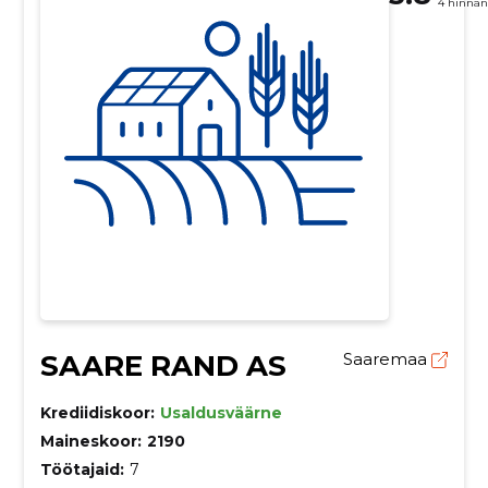
4 hinna
SAARE RAND AS
Saaremaa
Krediidiskoor:
Usaldusväärne
Maineskoor:
2190
Töötajaid:
7