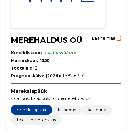
MEREHALDUS OÜ
Läänemaa
Krediidiskoor:
Usaldusväärne
Maineskoor:
1550
Töötajaid:
2
Prognooskäive (2026):
1 582 619 €
Merekalapüük
kalandus, kalapüük, toiduainetetööstus
merekalapüük
kalandus
kalapüük
toiduainetetööstus