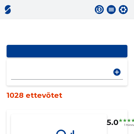
1028 ettevõtet
5.0
1 hin