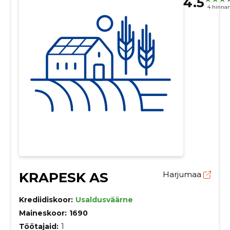
4.5
4 hinna
KRAPESK AS
Harjumaa
Krediidiskoor:
Usaldusväärne
Maineskoor:
1690
Töötajaid:
1