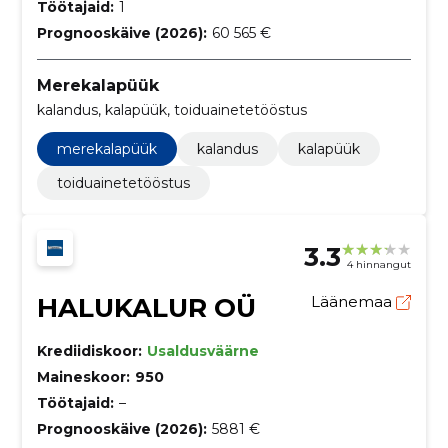
Töötajaid:
1
Prognooskäive (2026):
60 565 €
Merekalapüük
kalandus, kalapüük, toiduainetetööstus
merekalapüük
kalandus
kalapüük
toiduainetetööstus
3.3
4 hinnangut
HALUKALUR OÜ
Läänemaa
Krediidiskoor:
Usaldusväärne
Maineskoor:
950
Töötajaid:
–
Prognooskäive (2026):
5881 €