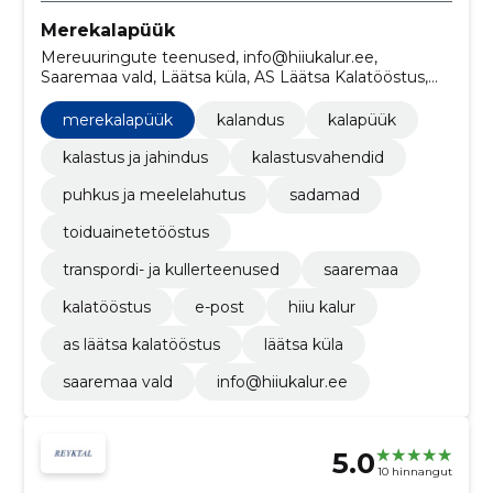
Merekalapüük
Mereuuringute teenused, info@hiiukalur.ee,
Saaremaa vald, Läätsa küla, AS Läätsa Kalatööstus,
Hiiu Kalur, e-post, kalatööstus, Saaremaa, kalandus
merekalapüük
kalandus
kalapüük
kalastus ja jahindus
kalastusvahendid
puhkus ja meelelahutus
sadamad
toiduainetetööstus
transpordi- ja kullerteenused
saaremaa
kalatööstus
e-post
hiiu kalur
as läätsa kalatööstus
läätsa küla
saaremaa vald
info@hiiukalur.ee
5.0
10 hinnangut