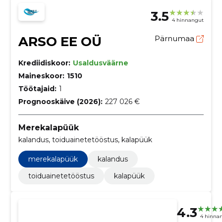
3.5
4 hinnangut
ARSO EE OÜ
Pärnumaa
Krediidiskoor:
Usaldusväärne
Maineskoor:
1510
Töötajaid:
1
Prognooskäive (2026):
227 026 €
Merekalapüük
kalandus, toiduainetetööstus, kalapüük
merekalapüük
kalandus
toiduainetetööstus
kalapüük
4.3
4 hinna