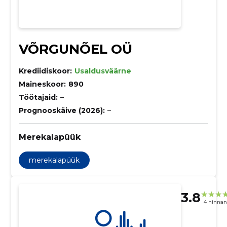
VÕRGUNÕEL OÜ
Krediidiskoor:
Usaldusväärne
Maineskoor:
890
Töötajaid:
–
Prognooskäive (2026):
–
Merekalapüük
merekalapüük
3.8
4 hinna