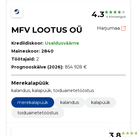
4.3
4 hinnangut
MFV LOOTUS OÜ
Harjumaa
Krediidiskoor:
Usaldusväärne
Maineskoor:
2840
Töötajaid:
2
Prognooskäive (2026):
854 928 €
Merekalapüük
kalandus, kalapüük, toiduainetetööstus
merekalapüük
kalandus
kalapüük
toiduainetetööstus
3.8