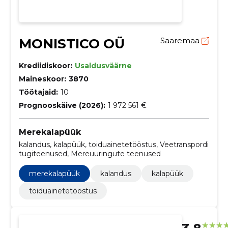
MONISTICO OÜ
Saaremaa
Krediidiskoor:
Usaldusväärne
Maineskoor:
3870
Töötajaid:
10
Prognooskäive (2026):
1 972 561 €
Merekalapüük
kalandus, kalapüük, toiduainetetööstus, Veetranspordi
tugiteenused, Mereuuringute teenused
merekalapüük
kalandus
kalapüük
toiduainetetööstus