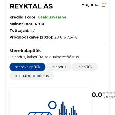
REYKTAL AS
Harjumaa
Krediidiskoor:
Usaldusväärne
Maineskoor:
4910
Töötajaid:
27
Prognooskäive (2026):
20 616 724 €
Merekalapüük
kalandus, kalapüük, toiduainetetööstus
merekalapüük
kalandus
kalapüük
toiduainetetööstus
0.0
0 hinna