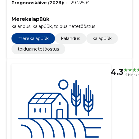
Prognooskäive (2026):
1 129 225 €
Merekalapüük
kalandus, kalapüük, toiduainetetööstus
merekalapüük
kalandus
kalapüük
toiduainetetööstus
4.3
4 hinna