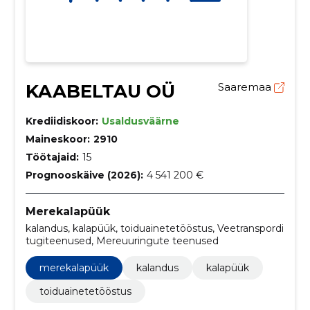
KAABELTAU OÜ
Saaremaa
Krediidiskoor:
Usaldusväärne
Maineskoor:
2910
Töötajaid:
15
Prognooskäive (2026):
4 541 200 €
Merekalapüük
kalandus, kalapüük, toiduainetetööstus, Veetranspordi
tugiteenused, Mereuuringute teenused
merekalapüük
kalandus
kalapüük
toiduainetetööstus