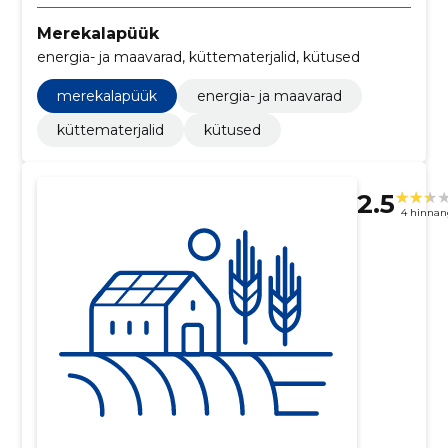
Merekalapüük
energia- ja maavarad, küttematerjalid, kütused
merekalapüük
energia- ja maavarad
küttematerjalid
kütused
2.5
4 hinnan