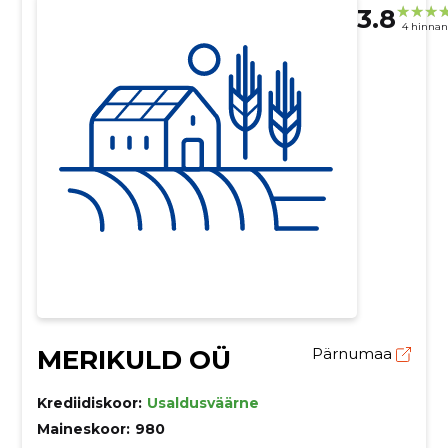
3.8
4 hinna
MERIKULD OÜ
Pärnumaa
Krediidiskoor:
Usaldusväärne
Maineskoor:
980