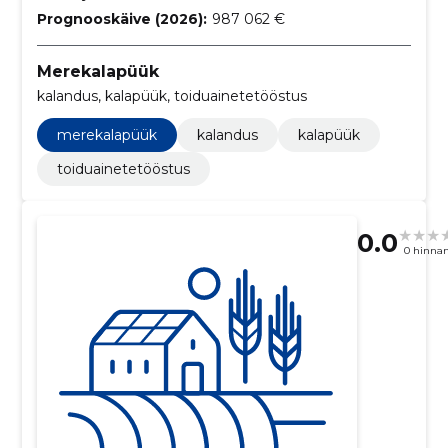
Prognooskäive (2026):
987 062 €
Merekalapüük
kalandus, kalapüük, toiduainetetööstus
merekalapüük
kalandus
kalapüük
toiduainetetööstus
0.0
0 hinna