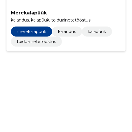
Merekalapüük
kalandus, kalapüük, toiduainetetööstus
merekalapüük
kalandus
kalapüük
toiduainetetööstus