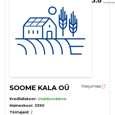
3.8
4 hinna
SOOME KALA OÜ
Harjumaa
Krediidiskoor:
Usaldusväärne
Maineskoor:
3390
Töötajaid:
2