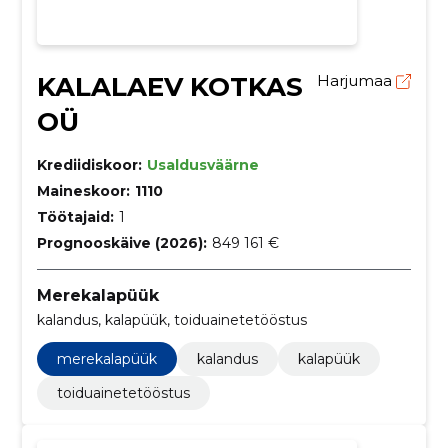
KALALAEV KOTKAS
Harjumaa
OÜ
Krediidiskoor:
Usaldusväärne
Maineskoor:
1110
Töötajaid:
1
Prognooskäive (2026):
849 161 €
Merekalapüük
kalandus, kalapüük, toiduainetetööstus
merekalapüük
kalandus
kalapüük
toiduainetetööstus