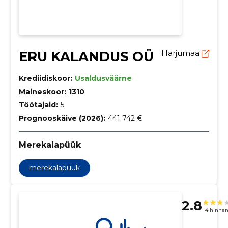
ERU KALANDUS OÜ
Harjumaa
Krediidiskoor:
Usaldusväärne
Maineskoor:
1310
Töötajaid:
5
Prognooskäive (2026):
441 742 €
Merekalapüük
merekalapüük
2.8
4 hinna