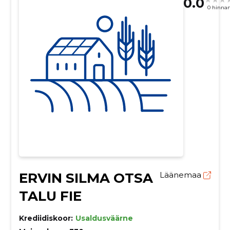
0.0
0 hinna
ERVIN SILMA OTSA
Läänemaa
TALU FIE
Krediidiskoor:
Usaldusväärne