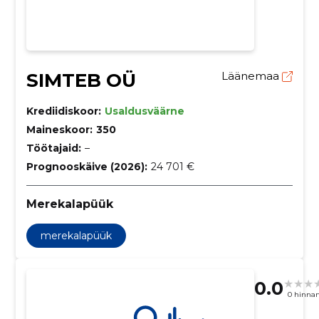
SIMTEB OÜ
Läänemaa
Krediidiskoor:
Usaldusväärne
Maineskoor:
350
Töötajaid:
–
Prognooskäive (2026):
24 701 €
Merekalapüük
merekalapüük
0.0
0 hinna