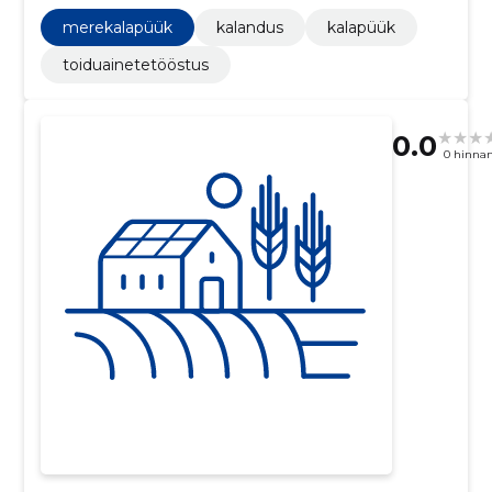
merekalapüük
kalandus
kalapüük
toiduainetetööstus
0.0
0 hinna