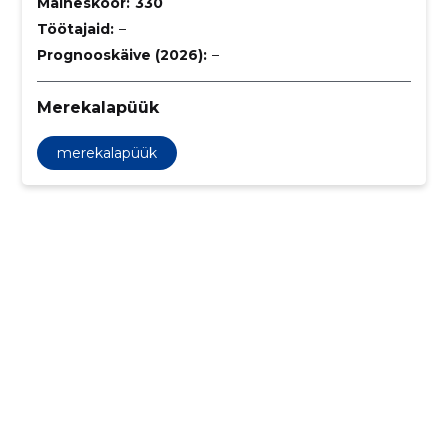
Maineskoor:
330
Töötajaid:
–
Prognooskäive (2026):
–
Merekalapüük
merekalapüük