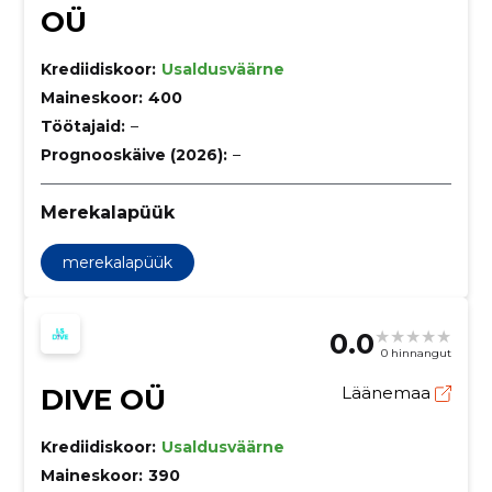
OÜ
Krediidiskoor:
Usaldusväärne
Maineskoor:
400
Töötajaid:
–
Prognooskäive (2026):
–
Merekalapüük
merekalapüük
0.0
0 hinnangut
DIVE OÜ
Läänemaa
Krediidiskoor:
Usaldusväärne
Maineskoor:
390