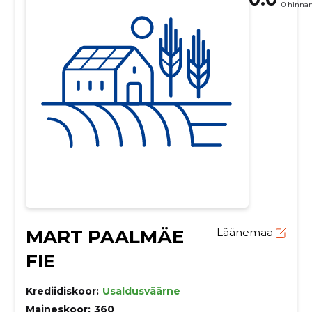
0 hinna
MART PAALMÄE
Läänemaa
FIE
Krediidiskoor:
Usaldusväärne
Maineskoor:
360