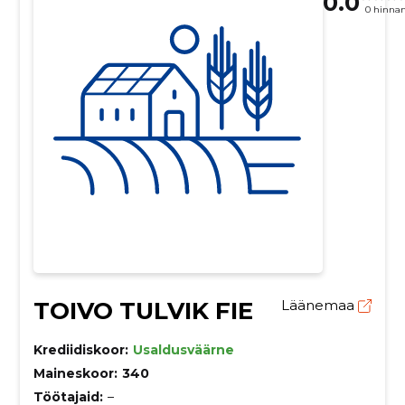
0.0
0 hinna
TOIVO TULVIK FIE
Läänemaa
Krediidiskoor:
Usaldusväärne
Maineskoor:
340
Töötajaid:
–