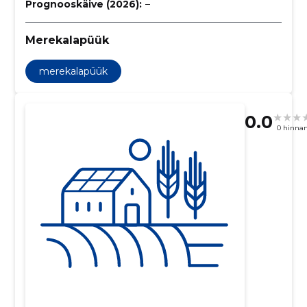
Prognooskäive (2026):
–
Merekalapüük
merekalapüük
0.0
0 hinna