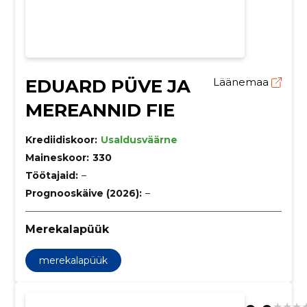
EDUARD PÜVE JA
Läänemaa
MEREANNID FIE
Krediidiskoor:
Usaldusväärne
Maineskoor:
330
Töötajaid:
–
Prognooskäive (2026):
–
Merekalapüük
merekalapüük