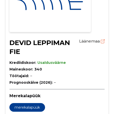
DEVID LEPPIMAN
Läänemaa
FIE
Krediidiskoor:
Usaldusväärne
Maineskoor:
340
Töötajaid:
–
Prognooskäive (2026):
–
Merekalapüük
merekalapüük