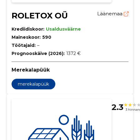
ROLETOX OÜ
Läänemaa
Krediidiskoor:
Usaldusväärne
Maineskoor:
590
Töötajaid:
–
Prognooskäive (2026):
1372 €
Merekalapüük
merekalapüük
2.3
3 hinnan