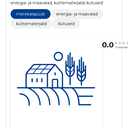
energia- ja maavarad, küttematerjalid, kütused
merekalapüük
energia- ja maavarad
küttematerjalid
kütused
0.0
0 hinna