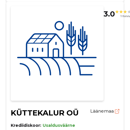
3.0
1 hin
KÜTTEKALUR OÜ
Läänemaa
Krediidiskoor:
Usaldusväärne