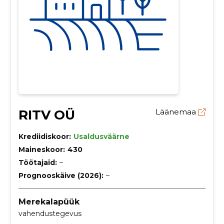
RITV OÜ
Läänemaa
Krediidiskoor:
Usaldusväärne
Maineskoor:
430
Töötajaid:
–
Prognooskäive (2026):
–
Merekalapüük
vahendustegevus