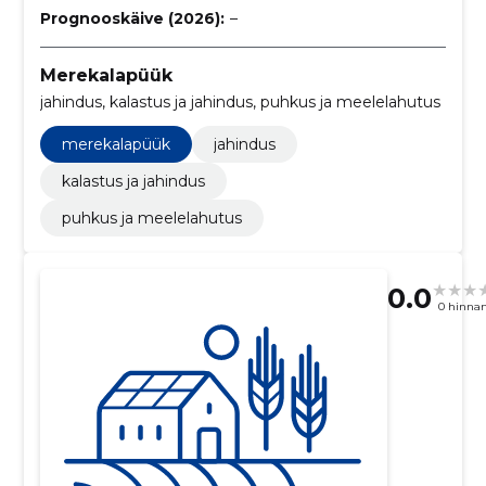
Prognooskäive (2026):
–
Merekalapüük
jahindus, kalastus ja jahindus, puhkus ja meelelahutus
merekalapüük
jahindus
kalastus ja jahindus
puhkus ja meelelahutus
0.0
0 hinna