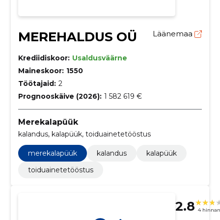
MEREHALDUS OÜ
Läänemaa
Krediidiskoor:
Usaldusväärne
Maineskoor:
1550
Töötajaid:
2
Prognooskäive (2026):
1 582 619 €
Merekalapüük
kalandus, kalapüük, toiduainetetööstus
merekalapüük
kalandus
kalapüük
toiduainetetööstus
2.8
4 hinna