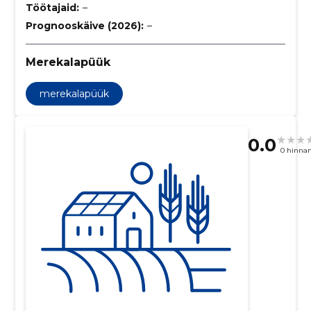
Töötajaid:
–
Prognooskäive (2026):
–
Merekalapüük
merekalapüük
0.0
0 hinna