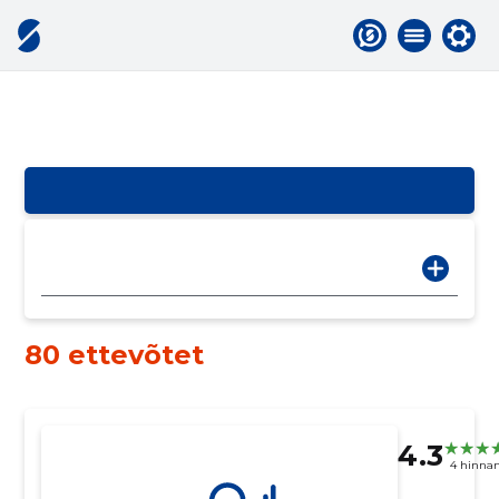
80 ettevõtet
4.3
4 hinna