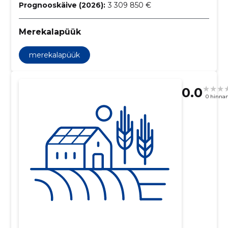
Prognooskäive (2026):
3 309 850 €
Merekalapüük
merekalapüük
0.0
0 hinna