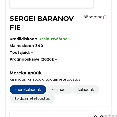
SERGEI BARANOV
Läänemaa
FIE
Krediidiskoor:
Usaldusväärne
Maineskoor:
340
Töötajaid:
–
Prognooskäive (2026):
–
Merekalapüük
kalandus, kalapüük, toiduainetetööstus
merekalapüük
kalandus
kalapüük
toiduainetetööstus