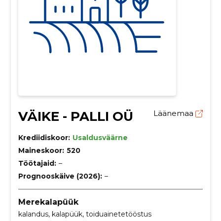
VÄIKE - PALLI OÜ
Läänemaa
Krediidiskoor:
Usaldusväärne
Maineskoor:
520
Töötajaid:
–
Prognooskäive (2026):
–
Merekalapüük
kalandus, kalapüük, toiduainetetööstus