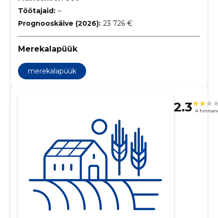
Töötajaid:
–
Prognooskäive (2026):
23 726 €
Merekalapüük
merekalapüük
2.3
4 hinnan