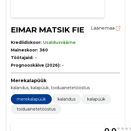
EIMAR MATSIK FIE
Läänemaa
Krediidiskoor:
Usaldusväärne
Maineskoor:
360
Töötajaid:
–
Prognooskäive (2026):
–
Merekalapüük
kalandus, kalapüük, toiduainetetööstus
merekalapüük
kalandus
kalapüük
toiduainetetööstus
0.0