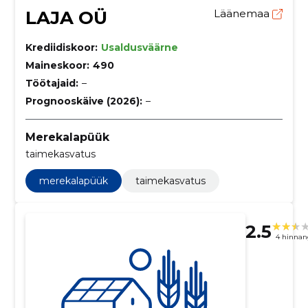
LAJA OÜ
Läänemaa
Krediidiskoor:
Usaldusväärne
Maineskoor:
490
Töötajaid:
–
Prognooskäive (2026):
–
Merekalapüük
taimekasvatus
merekalapüük
taimekasvatus
2.5
4 hinnan