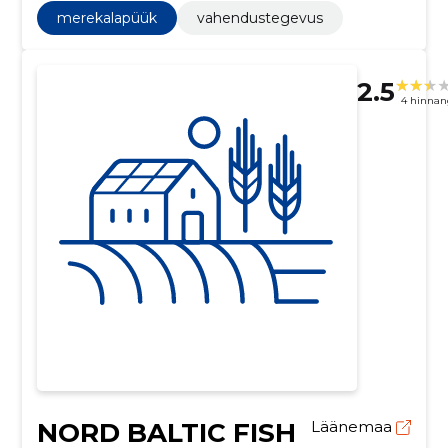
merekalapüük
vahendustegevus
2.5
4 hinnan
NORD BALTIC FISH
Läänemaa