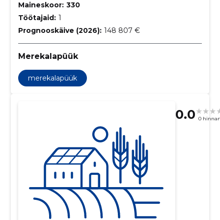
Maineskoor:
330
Töötajaid:
1
Prognooskäive (2026):
148 807 €
Merekalapüük
merekalapüük
0.0
0 hinna