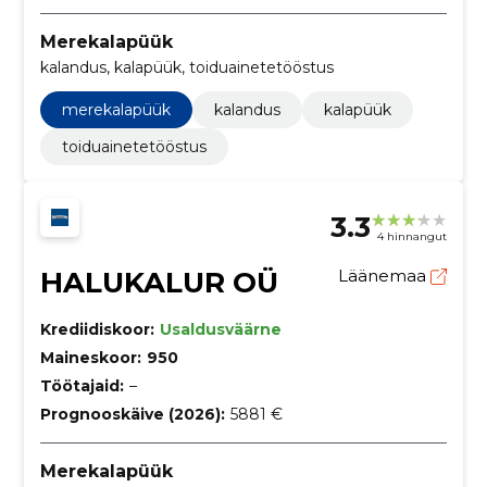
Merekalapüük
kalandus, kalapüük, toiduainetetööstus
merekalapüük
kalandus
kalapüük
toiduainetetööstus
3.3
4 hinnangut
HALUKALUR OÜ
Läänemaa
Krediidiskoor:
Usaldusväärne
Maineskoor:
950
Töötajaid:
–
Prognooskäive (2026):
5881 €
Merekalapüük