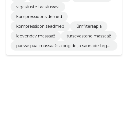
vigastuste taastusravi
kompressioonsidemed
kompressiooniseadmed
lümfiteraapia
leevendav massaaž
tursevastane massaaž
päevaspaa, massaažisalongide ja saunade tege
vus