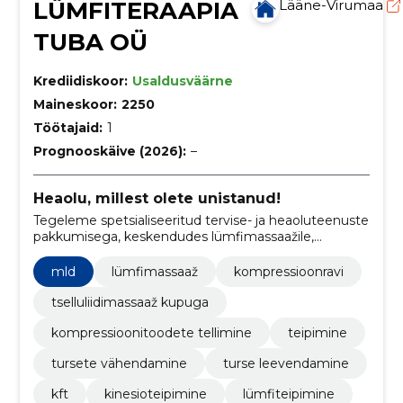
LÜMFITERAAPIA
Lääne-Virumaa
TUBA OÜ
Krediidiskoor:
Usaldusväärne
Maineskoor:
2250
Töötajaid:
1
Prognooskäive (2026):
–
Heaolu, millest olete unistanud!
Tegeleme spetsialiseeritud tervise- ja heaoluteenuste
pakkumisega, keskendudes lümfimassaažile,
kompressioonravile ning individuaalsele lähenemisele
erinevate terviseseisundite ja probleemide
mld
lümfimassaaž
kompressioonravi
lahendamisel.
tselluliidimassaaž kupuga
kompressioonitoodete tellimine
teipimine
tursete vähendamine
turse leevendamine
kft
kinesioteipimine
lümfiteipimine