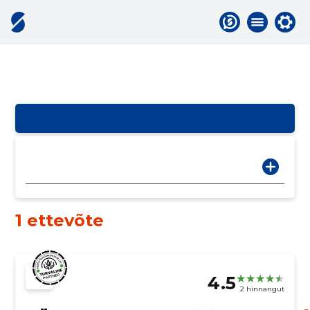
1 ettevõte
4.5
2 hinnangut