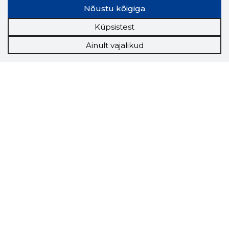
Nõustu kõigiga
Küpsistest
Ainult vajalikud
Storybook
Chrome laiendus
Storybooki laiendus ütleb Sulle, mis firma
veebilehel Sa parajasti viibid ja kui usaldusväärne
see firma täna on.
LAADI LAIENDUS ALLA
Näed helistaja tausta!
Storybooki Äpp toob
Sinuni
OTSEKONTAKTID
400 000 Eesti