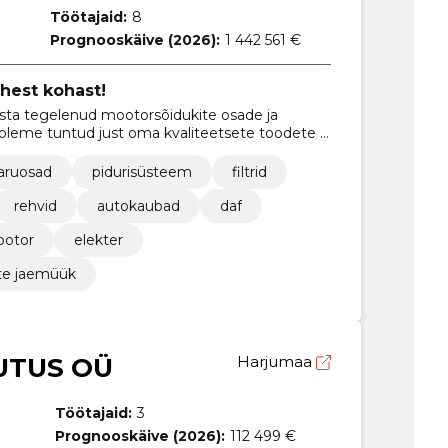
Töötajaid:
8
Prognooskäive (2026):
1 442 561 €
hest kohast!
asta tegelenud mootorsõidukite osade ja
leme tuntud just oma kvaliteetsete toodete ja
poolest. Meie eesmärgiks on pakkuda
ahendusi, kui nad vajavad uusi osi või
aruosad
pidurisüsteem
filtrid
rehvid
autokaubad
daf
otor
elekter
te jaemüük
UTUS OÜ
Harjumaa
Töötajaid:
3
Prognooskäive (2026):
112 499 €