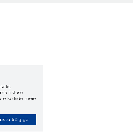
seks,
ma liikluse
ute kõikide meie
ustu kõigiga