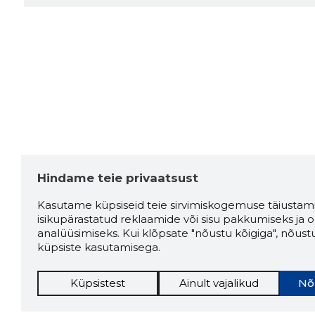
Hindame teie privaatsust
Kasutame küpsiseid teie sirvimiskogemuse täiustami
isikupärastatud reklaamide või sisu pakkumiseks ja o
analüüsimiseks. Kui klõpsate "nõustu kõigiga", nõust
küpsiste kasutamisega.
Küpsistest
Ainult vajalikud
Nõ