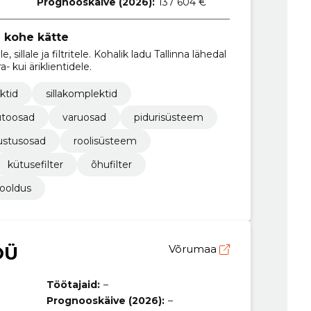
Prognooskäive (2026):
137 604 €
 kohe kätte
e, sillale ja filtritele. Kohalik ladu Tallinna lähedal
- kui äriklientidele.
ktid
sillakomplektid
utoosad
varuosad
pidurisüsteem
ustusosad
roolisüsteem
kütusefilter
õhufilter
ooldus
OÜ
Võrumaa
Töötajaid:
–
Prognooskäive (2026):
–