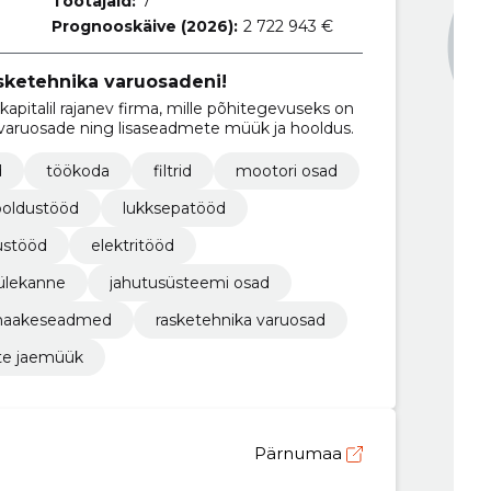
Töötajaid:
7
Prognooskäive (2026):
2 722 943 €
asketehnika varuosadeni!
apitalil rajanev firma, mille põhitegevuseks on
 varuosade ning lisaseadmete müük ja hooldus.
d
töökoda
filtrid
mootori osad
oldustööd
lukksepatööd
ustööd
elektritööd
ülekanne
jahutusüsteemi osad
haakeseadmed
rasketehnika varuosad
te jaemüük
Pärnumaa