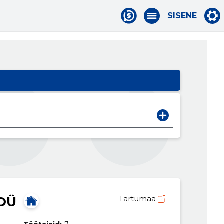
SISENE
OÜ
Tartumaa