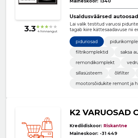
Maineskoor:
1340
Usaldusväärsed autoosad
Lai valik testitud varuosi piduritel
3.3
tagab kiire kättesaadavuse nii era
4 hinnangut
piduriosad
pidurikomple
filtrikomplektid
saksa a
remondikomplekt
vedr
sillasüsteem
õlifilter
mootorsõidukite remont ja h
K2 VARUOSAD 
Krediidiskoor:
Riskantne
Maineskoor:
-31 449