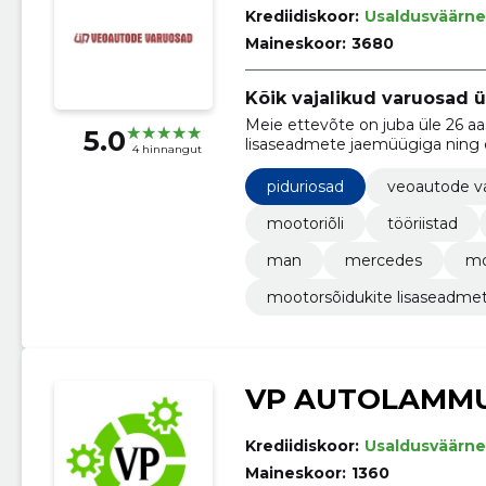
Krediidiskoor:
Usaldusväärne
Maineskoor:
3680
Kõik vajalikud varuosad ü
Meie ettevõte on juba üle 26 a
5.0
lisaseadmete jaemüügiga ning o
4 hinnangut
suurepärase klienditeeninduse 
klientidele parimaid võimalikke l
piduriosad
veoautode v
lisaseadmeid oma sõidukisse.
mootoriõli
tööriistad
man
mercedes
mo
mootorsõidukite lisaseadme
VP AUTOLAMM
Krediidiskoor:
Usaldusväärne
Maineskoor:
1360