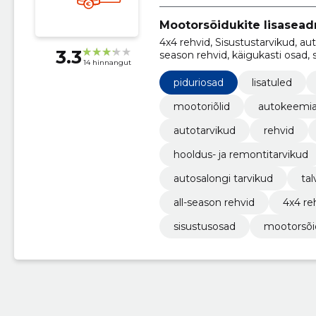
Mootorsõidukite lisasea
4x4 rehvid, Sisustustarvikud, aut
3.3
season rehvid, käigukasti osad, 
14 hinnangut
remontitarvikud
piduriosad
lisatuled
mootoriõlid
autokeemi
autotarvikud
rehvid
hooldus- ja remontitarvikud
autosalongi tarvikud
tal
all-season rehvid
4x4 re
sisustusosad
mootorsõi