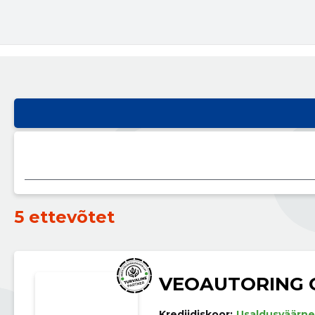
5 ettevõtet
VEOAUTORING 
Krediidiskoor:
Usaldusväärne