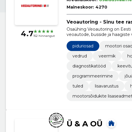
Maineskoor:
4270
Veoautoring - Sinu tee r
Osaühing Veoautoring on Eesti k
4.7
veoautode, busside ja haagiste
152 hinnangut
piduriosad
mootori osa
vedrud
veermik
ho
diagnostikatööd
keevit
programmeerimine
jõu
tuled
lisavarustus
mootorsõidukite lisaseadme
Ü & A OÜ