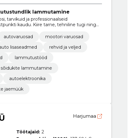
stutustundlik lammutamine
, tarvikuid ja professionaalseid
nkti kaudu. Kiire tarne, tehniline tugi ning
skasutus vähendavad kulusid ja mõju
autovaruosad
mootori varuosad
auto lisaseadmed
rehvid ja veljed
ud
lammutustööd
sõidukite lammutamine
autoelektroonika
te jaemüük
Ü
Harjumaa
Töötajaid:
2