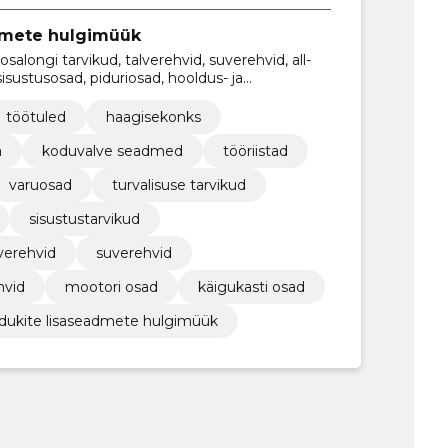
dmete hulgimüük
osalongi tarvikud, talverehvid, suverehvid, all-
sisustusosad, piduriosad, hooldus- ja
töötuled
haagisekonks
a
koduvalve seadmed
tööriistad
varuosad
turvalisuse tarvikud
sisustustarvikud
verehvid
suverehvid
hvid
mootori osad
käigukasti osad
dukite lisaseadmete hulgimüük