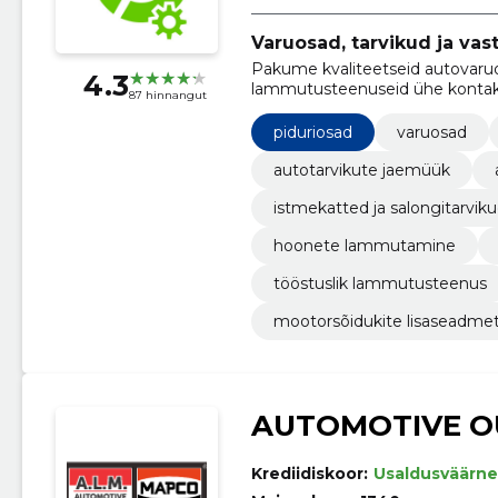
Varuosad, tarvikud ja va
Pakume kvaliteetseid autovaruosi
4.3
lammutusteenuseid ühe kontaktpu
87 hinnangut
materjalide sorteerimine ja taa
keskkonnale.
piduriosad
varuosad
autotarvikute jaemüük
istmekatted ja salongitarvik
hoonete lammutamine
tööstuslik lammutusteenus
mootorsõidukite lisaseadme
AUTOMOTIVE O
Krediidiskoor:
Usaldusväärne