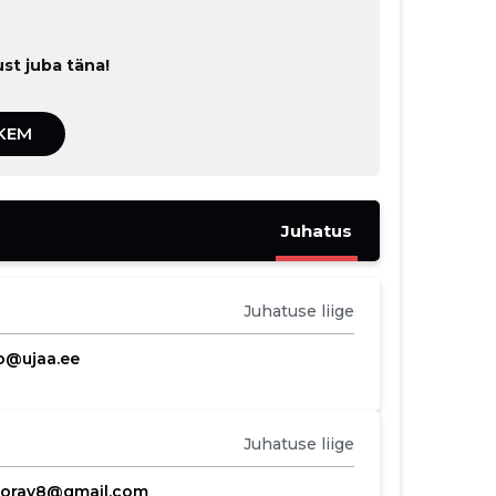
t juba täna!
KEM
Juhatus
Juhatuse liige
o@ujaa.ee
Juhatuse liige
leorav8@gmail.com