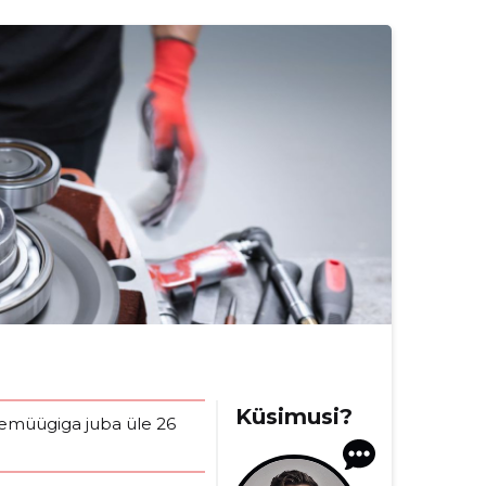
Küsimusi?
emüügiga juba üle 26