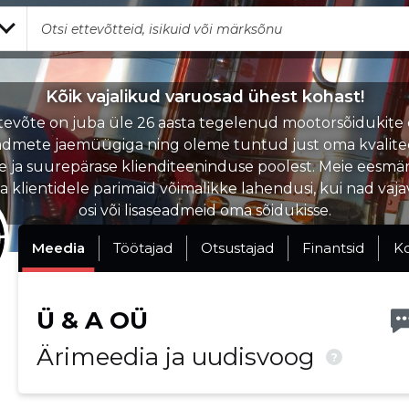
Kõik vajalikud varuosad ühest kohast!
tevõte on juba üle 26 aasta tegelenud mootorsõidukite 
eadmete jaemüügiga ning oleme tuntud just oma kvalite
e ja suurepärase klienditeeninduse poolest. Meie eesmär
 klientidele parimaid võimalikke lahendusi, kui nad vaja
osi või lisaseadmeid oma sõidukisse.
Meedia
Töötajad
Otsustajad
Finantsid
K
Ü & A OÜ
Ärimeedia ja uudisvoog
?