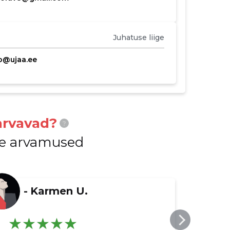
Juhatuse liige
o@ujaa.ee
arvavad?
?
ide arvamused
-
Karmen U.