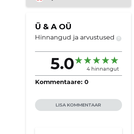
Ü & A OÜ
Hinnangud ja arvustused
?
5.0
4 hinnangut
Kommentaare:
0
LISA KOMMENTAAR