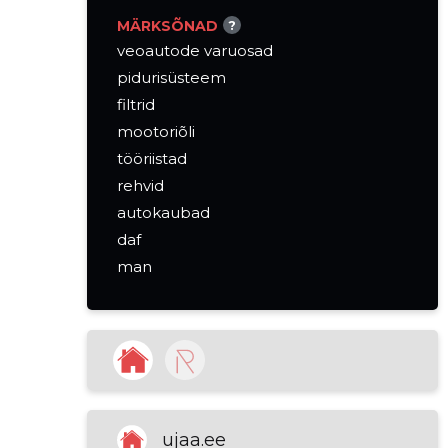
MÄRKSÕNAD
?
veoautode varuosad
pidurisüsteem
filtrid
mootoriõli
tööriistad
rehvid
autokaubad
daf
man
mercedes
mootor
elekter
piduriosad
mootorsõidukite lisaseadmete
jaemüük
ujaa.ee