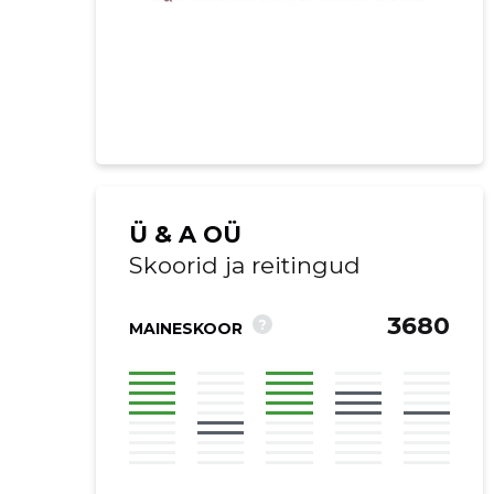
Ü & A OÜ
Skoorid ja reitingud
3680
?
MAINESKOOR
Saaja e-mail
Sinu kommen