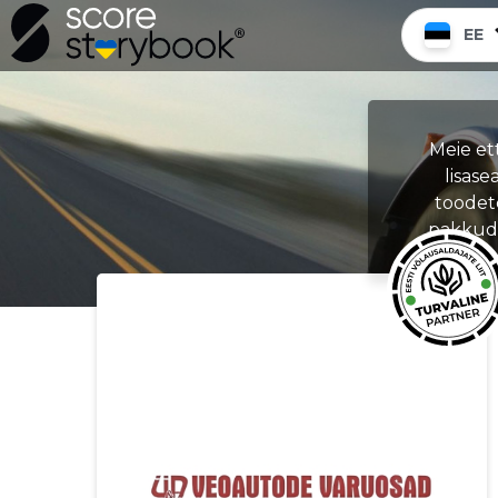
EE
Meie et
lisas
toodet
pakkuda