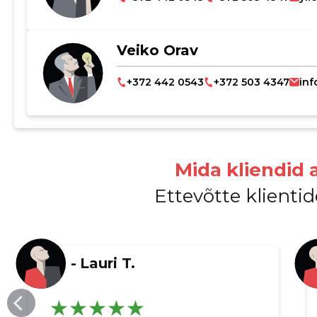
Veiko Orav
+372 442 0543
+372 503 4347
inf
Mida kliendid 
Ettevõtte klient
-
Lauri T.