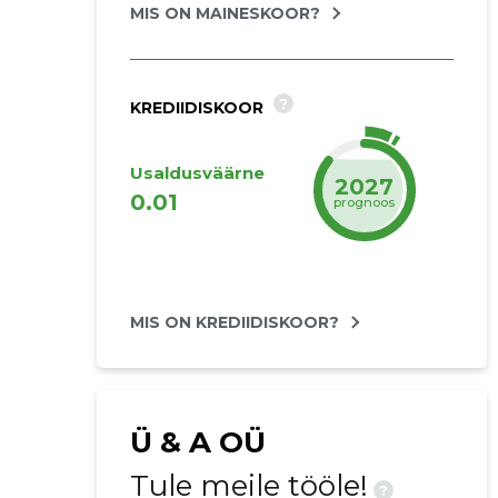
MIS ON MAINESKOOR?
?
KREDIIDISKOOR
Usaldusväärne
2027
0.01
prognoos
MIS ON KREDIIDISKOOR?
Ü & A OÜ
Tule meile tööle!
?