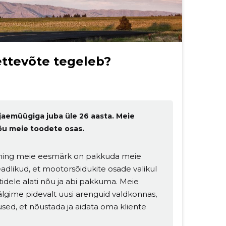
ettevõte tegeleb?
aemüügiga juba üle 26 aasta. Meie
õu meie toodete osas.
, ning meie eesmärk on pakkuda meie
adlikud, et mootorsõidukite osade valikul
tidele alati nõu ja abi pakkuma. Meie
lgime pidevalt uusi arenguid valdkonnas,
used, et nõustada ja aidata oma kliente