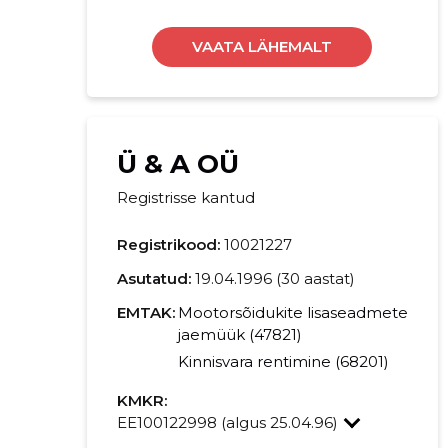
VAATA LÄHEMALT
Ü & A OÜ
Registrisse kantud
Registrikood:
10021227
Asutatud:
19.04.1996 (30 aastat)
EMTAK:
Mootorsõidukite lisaseadmete
jaemüük (47821)
Kinnisvara rentimine (68201)
KMKR:
EE100122998 (algus 25.04.96)