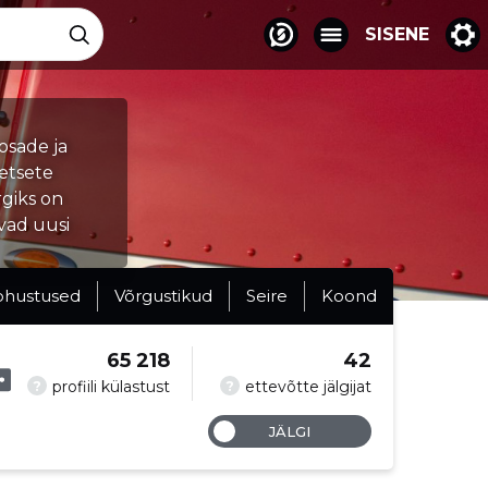
SISENE
osade ja
etsete
giks on
vad uusi
ohustused
Võrgustikud
Seire
Koond
65 218
42
?
?
profiili külastust
ettevõtte jälgijat
JÄLGI