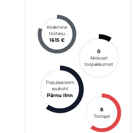
Keskmine
töötasu
1615 €
0
Aktiivset
tööpakkumist
Populaarseim
asukoht
Pärnu linn
8
Töötajat