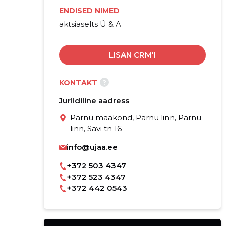
ENDISED NIMED
aktsiaselts Ü & A
LISAN CRM'I
?
KONTAKT
Juriidiline aadress
Pärnu maakond, Pärnu linn, Pärnu
linn, Savi tn 16
info@ujaa.ee
+372 503 4347
+372 523 4347
+372 442 0543