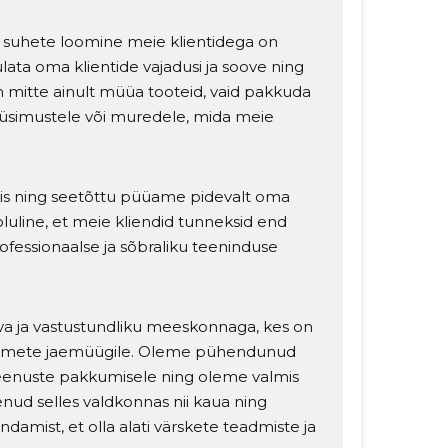
e suhete loomine meie klientidega on
ulata oma klientide vajadusi ja soove ning
 mitte ainult müüa tooteid, vaid pakkuda
e küsimustele või muredele, mida meie
tis ning seetõttu püüame pidevalt oma
luline, et meie kliendid tunneksid end
rofessionaalse ja sõbraliku teeninduse
va ja vastustundliku meeskonnaga, kes on
seadmete jaemüügile. Oleme pühendunud
 teenuste pakkumisele ning oleme valmis
nud selles valdkonnas nii kaua ning
amist, et olla alati värskete teadmiste ja