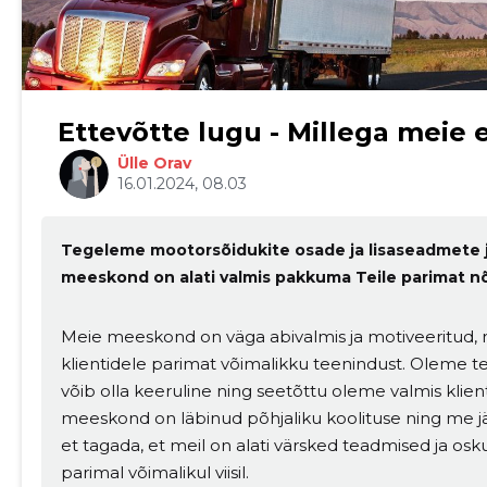
Ettevõtte lugu - Millega meie 
Ülle Orav
16.01.2024, 08.03
Tegeleme mootorsõidukite osade ja lisaseadmete j
meeskond on alati valmis pakkuma Teile parimat n
Meie meeskond on väga abivalmis ja motiveeritud
Muuda pildi kirjeldust
klientidele parimat võimalikku teenindust. Oleme te
võib olla keeruline ning seetõttu oleme valmis klien
meeskond on läbinud põhjaliku koolituse ning me jä
et tagada, et meil on alati värsked teadmised ja osk
parimal võimalikul viisil.