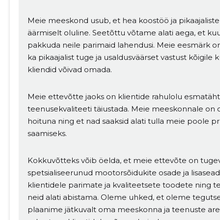
Meie meeskond usub, et hea koostöö ja pikaajalist
äärmiselt oluline. Seetõttu võtame alati aega, et ku
pakkuda neile parimaid lahendusi. Meie eesmärk on
MUUDA
ka pikaajalist tuge ja usaldusväärset vastust kõigil
kliendid võivad omada.
Meie ettevõtte jaoks on klientide rahulolu esmatäh
teenusekvaliteeti täiustada. Meie meeskonnale on o
hoituna ning et nad saaksid alati tulla meie poole p
saamiseks.
Kokkuvõtteks võib öelda, et meie ettevõte on tuge
spetsialiseerunud mootorsõidukite osade ja lisa
klientidele parimate ja kvaliteetsete toodete ning
neid alati abistama. Oleme uhked, et oleme tegutse
plaanime jätkuvalt oma meeskonna ja teenuste arend