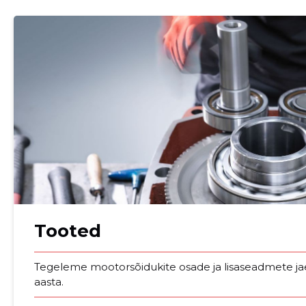
Tooted
Sinu nimi
Tegeleme mootorsõidukite osade ja lisaseadmete ja
taar
aasta.