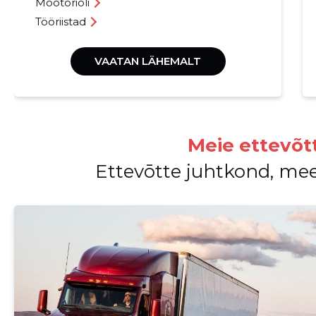
Mootoriõli
Tööriistad
VAATAN LÄHEMALT
Meie ettevõt
Ettevōtte juhtkond, me