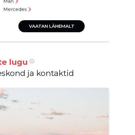
Ele
Man
Pid
Mercedes
VAATAN LÄHEMALT
te lugu
?
eskond ja kontaktid