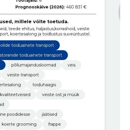
Töötajaid:
6
Prognooskäive (2026):
460 831 €
used, millele võite toetuda.
 teede ehitus, haljastus,korrashoid, veiste
rt, koertesalong ja toidlustus suveüritustel.
olide toiduainete transport
storanide toiduainete transport
põllumajandusloomad
veis
veiste transport
ertesalong
toiduhaagis
kvaliteetveised
veiste ost ja müük
ad
ine poodidesse
jäätised
koerte grooming
frappe