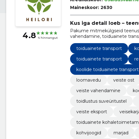
Maineskoor:
2630
Kus iga detail loeb – teen
Pakume mitmekülgseid teenuseid,
4.8
vahendamine, toiduainete transpo
4 hinnangut
toiduainete transport
ko
toiduainete transport
re
koolide toiduainete transport
loomavedu
veiste ost
veiste vahendamine
ko
toidlustus suveüritustel
veiste eksport
veisekarj
toiduainete kohaletoimetam
kohvijoogid
marjad