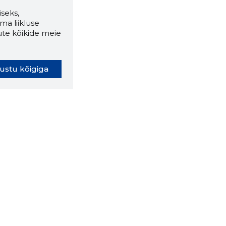
seks,
ma liikluse
ute kõikide meie
ustu kõigiga
oki laiendus ütleb Sulle, mis
eebilehel Sa parajasti viibid ja
ldusväärne see firma täna on.
 LAIENDUS ALLA