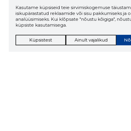
Kasutame küpsiseid teie sirvimiskogemuse täiustami
isikupärastatud reklaamide või sisu pakkumiseks ja o
analüüsimiseks. Kui klõpsate "nõustu kõigiga", nõust
küpsiste kasutamisega.
Küpsistest
Ainult vajalikud
Nõ
Storybo
Storybook
firma v
kui usa
Chrome laiendus
LAADI