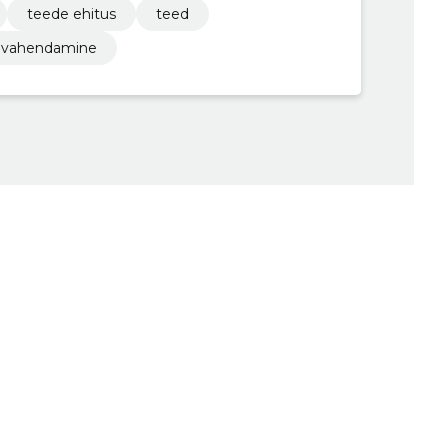
teede ehitus
teed
e vahendamine