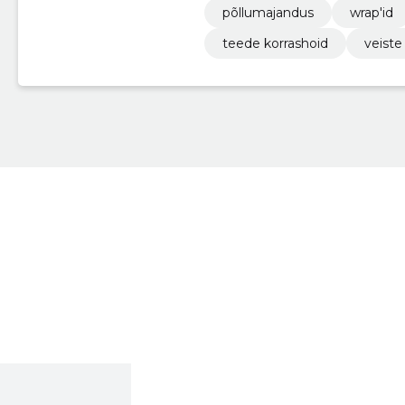
põllumajandus
wrap'id
teede korrashoid
veist