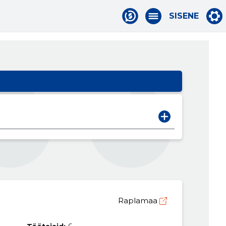
SISENE
Raplamaa