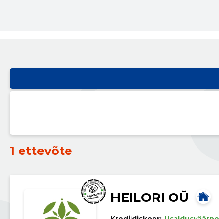
1 ettevõte
HEILORI OÜ
Krediidiskoor:
Usaldusväärne