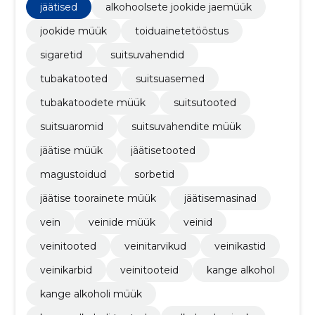
suitsutooted, suitsuaromid
jäätised
alkohoolsete jookide jaemüük
jookide müük
toiduainetetööstus
sigaretid
suitsuvahendid
tubakatooted
suitsuasemed
tubakatoodete müük
suitsutooted
suitsuaromid
suitsuvahendite müük
jäätise müük
jäätisetooted
magustoidud
sorbetid
jäätise toorainete müük
jäätisemasinad
vein
veinide müük
veinid
veinitooted
veinitarvikud
veinikastid
veinikarbid
veinitooteid
kange alkohol
kange alkoholi müük