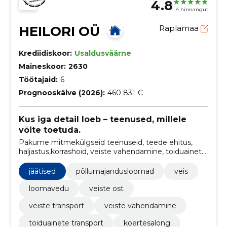
4.8
4 hinnangut
HEILORI OÜ
Raplamaa
Krediidiskoor:
Usaldusväärne
Maineskoor:
2630
Töötajaid:
6
Prognooskäive (2026):
460 831 €
Kus iga detail loeb – teenused, millele
võite toetuda.
Pakume mitmekülgseid teenuseid, teede ehitus,
haljastus,korrashoid, veiste vahendamine, toiduainete
transport, koertesalong ja toidlustus suveüritustel.
jäätised
põllumajandusloomad
veis
loomavedu
veiste ost
veiste transport
veiste vahendamine
toiduainete transport
koertesalong