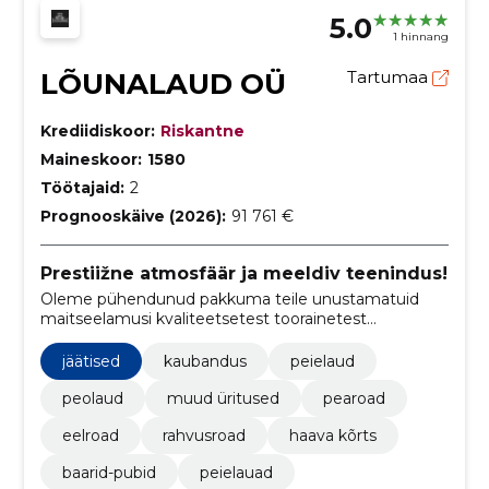
5.0
1 hinnang
LÕUNALAUD OÜ
Tartumaa
Krediidiskoor:
Riskantne
Maineskoor:
1580
Töötajaid:
2
Prognooskäive (2026):
91 761 €
Prestiižne atmosfäär ja meeldiv teenindus!
Oleme pühendunud pakkuma teile unustamatuid
maitseelamusi kvaliteetsetest toorainetest
valmistatud roogade ja sõbraliku teenindusega.
jäätised
kaubandus
peielaud
peolaud
muud üritused
pearoad
eelroad
rahvusroad
haava kõrts
baarid-pubid
peielauad