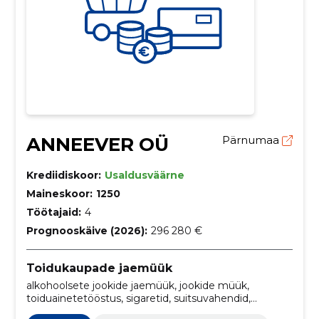
ANNEEVER OÜ
Pärnumaa
Krediidiskoor:
Usaldusväärne
Maineskoor:
1250
Töötajaid:
4
Prognooskäive (2026):
296 280 €
Toidukaupade jaemüük
alkohoolsete jookide jaemüük, jookide müük,
toiduainetetööstus, sigaretid, suitsuvahendid,
tubakatooted, suitsuasemed, tubakatoodete müük,