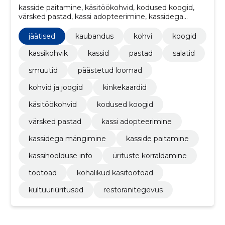
kasside paitamine, käsitöökohvid, kodused koogid,
värsked pastad, kassi adopteerimine, kassidega
mängimine, töötoad, kultuuriüritused, kohalikud
käsitöötoad, kinkekaardid
jäätised
kaubandus
kohvi
koogid
kassikohvik
kassid
pastad
salatid
smuutid
päästetud loomad
kohvid ja joogid
kinkekaardid
käsitöökohvid
kodused koogid
värsked pastad
kassi adopteerimine
kassidega mängimine
kasside paitamine
kassihoolduse info
ürituste korraldamine
töötoad
kohalikud käsitöötoad
kultuuriüritused
restoranitegevus