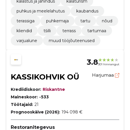
kalastus ja jahindus
kalaturism
puhkus ja meelelahutus
kaubandus
terassiga
puhkemaja
tartu
nõud
kliendid
tšilli
terrass
tartumaa
varjualune
muud tööjõuteenused
3.8
301 hinnangut
KASSIKOHVIK OÜ
Harjumaa
Krediidiskoor:
Riskantne
Maineskoor:
-533
Töötajaid:
21
Prognooskäive (2026):
194 098 €
Restoranitegevus