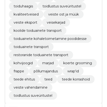
toiduhaagis
toidlustus suveüritustel
kvaliteetveised
veiste ost ja müük
veiste eksport
veisekarjad
koolide toiduainete transport
toiduainete kohaletoimetamine poodidesse
toiduainete transport
restoranide toiduainete transport
kohvijoogid
marjad
koerte grooming
frappe
põllumajandus
wrap'id
teede ehitus
teed
teede korrashoid
veiste vahendamine
toidlustus suveüritustel