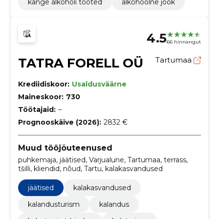
kange alkoholi tooted
alkohoolne jook
4.5
66 hinnangut
TATRA FORELL OÜ
Tartumaa
Krediidiskoor:
Usaldusväärne
Maineskoor:
730
Töötajaid:
–
Prognooskäive (2026):
2832 €
Muud tööjõuteenused
puhkemaja, jäätised, Varjualune, Tartumaa, terrass,
tšilli, kliendid, nõud, Tartu, kalakasvandused
jäätised
kalakasvandused
kalandusturism
kalandus