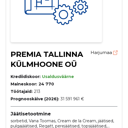
PREMIA TALLINNA
Harjumaa
KÜLMHOONE OÜ
Krediidiskoor:
Usaldusväärne
Maineskoor:
24 770
Töötajaid:
213
Prognooskäive (2026):
31 591 961 €
Jäätisetootmine
sorbetid, Vana Toomas, Cream de la Cream, jäätised,
pulgajäätised, Regatt, perejäätised, topsijäätised,