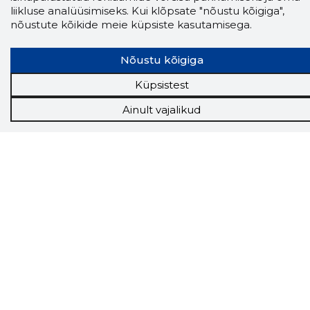
Storybook
liikluse analüüsimiseks. Kui klõpsate "nõustu kõigiga",
Chrome laiendus
nõustute kõikide meie küpsiste kasutamisega.
Storybooki laiendus ütleb Sulle, mis firma
Nõustu kõigiga
veebilehel Sa parajasti viibid ja kui usaldusväärne
see firma täna on.
LAADI LAIENDUS ALLA
Küpsistest
Ainult vajalikud
Näed helistaja tausta!
Storybooki Äpp toob
Sinuni
OTSEKONTAKTID
400 000 Eesti
ettevõtte ja isikute kohta (juhid, ametnikud).
Andmed on rikastatud maksevõime ja
finantsinfoga.
Tööriistad
Sooduspakkumised
Hanked
Tööturg