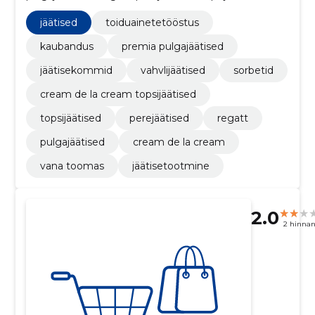
Cream de la Cream topsijäätised, toiduainetetööstus
jäätised
toiduainetetööstus
kaubandus
premia pulgajäätised
jäätisekommid
vahvlijäätised
sorbetid
cream de la cream topsijäätised
topsijäätised
perejäätised
regatt
pulgajäätised
cream de la cream
vana toomas
jäätisetootmine
2.0
2 hinna