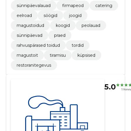
sünnipäevalauad
firmapeod
catering
eelroad
söögid
joogid
magustoidud
koogid
peolauad
sünnipäevad
praed
rahvuspärased toidud
tordid
magustoit
tiramisu
küpsised
restoranitegevus
5.0
1 hin