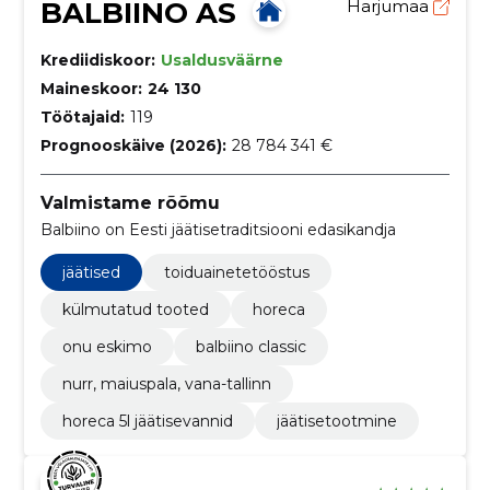
BALBIINO AS
Harjumaa
Krediidiskoor:
Usaldusväärne
Maineskoor:
24 130
Töötajaid:
119
Prognooskäive (2026):
28 784 341 €
Valmistame rõõmu
Balbiino on Eesti jäätisetraditsiooni edasikandja
jäätised
toiduainetetööstus
külmutatud tooted
horeca
onu eskimo
balbiino classic
nurr, maiuspala, vana-tallinn
horeca 5l jäätisevannid
jäätisetootmine