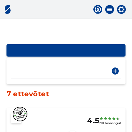
7 ettevõtet
4.5
201 hinnangut