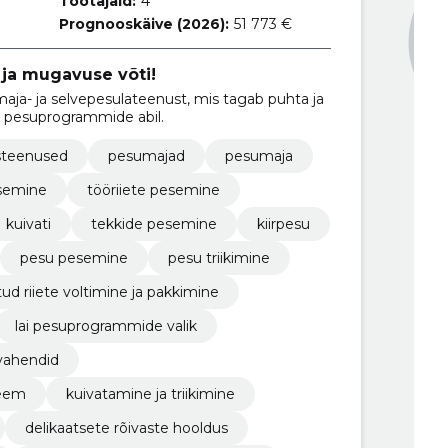
Töötajaid:
4
Prognooskäive (2026):
51 773 €
ja mugavuse võti!
ja- ja selvepesulateenust, mis tagab puhta ja
e pesuprogrammide abil.
steenused
pesumajad
pesumaja
semine
tööriiete pesemine
kuivati
tekkide pesemine
kiirpesu
pesu pesemine
pesu triikimine
ud riiete voltimine ja pakkimine
lai pesuprogrammide valik
vahendid
teem
kuivatamine ja triikimine
delikaatsete rõivaste hooldus