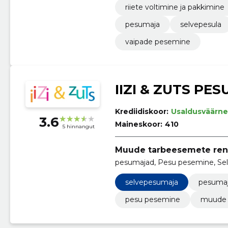
riiete voltimine ja pakkimine
pesumaja
selvepesula
vaipade pesemine
IIZI & ZUTS PE
Krediidiskoor:
Usaldusväärne
3.6
Maineskoor:
410
5 hinnangut
Muude tarbeesemete ren
pesumajad, Pesu pesemine, Sel
selvepesumaja
pesuma
pesu pesemine
muude 