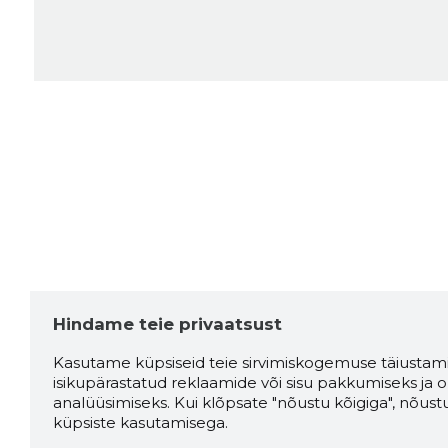
Hindame teie privaatsust
Kasutame küpsiseid teie sirvimiskogemuse täiustami
isikupärastatud reklaamide või sisu pakkumiseks ja o
analüüsimiseks. Kui klõpsate "nõustu kõigiga", nõust
küpsiste kasutamisega.