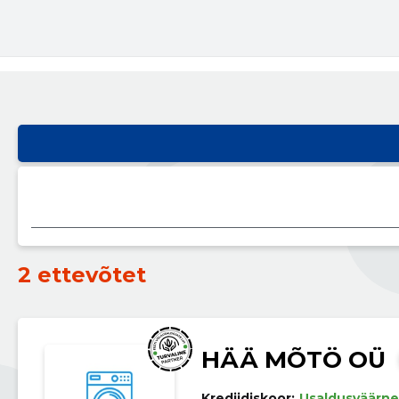
2 ettevõtet
HÄÄ MÕTÖ OÜ
Krediidiskoor:
Usaldusväärne