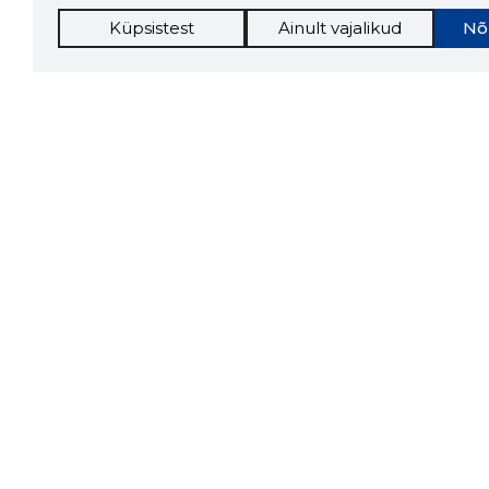
Küpsistest
Ainult vajalikud
Nõ
Storybo
Storybook
firma v
kui usa
Chrome laiendus
LAADI
Tööriistad
Lisavõima
Sooduspakkumised
Inforegister
Hanked
Krediidihaldus
Tööturg
Raportid