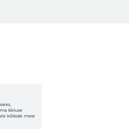
seks,
ma liikluse
ute kõikide meie