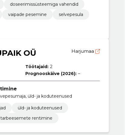
doseerimissüsteemiga vahendid
vaipade pesemine
selvepesula
SUPAIK OÜ
Harjumaa
Töötajaid:
2
Prognooskäive (2026):
–
timine
vepesumaja, üld- ja koduteenused
jad
üld- ja koduteenused
tarbeesemete rentimine