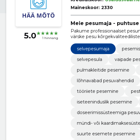
Maineskoor:
2330
Meie pesumaja - puhtuse 
Pakume professionaalset pesuma
5.0
värske pesu kõrgekvaliteedilist
1 hinnang
selvepesumaja
pesemi
selvepesula
vaipade pe
pulmakleitide pesemine
lõhnavabad pesuvahendid
tööriiete pesemine
pest
iseteeninduslik pesemine
doseerimissüsteemiga pesu
mündi- või kaardimaksesüs
suurte esemete pesemine