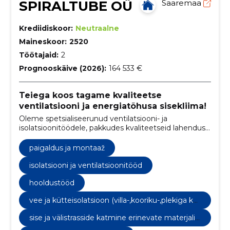
SPIRALTUBE OÜ
Saaremaa
Krediidiskoor:
Neutraalne
Maineskoor:
2520
Töötajaid:
2
Prognooskäive (2026):
164 533 €
Teiega koos tagame kvaliteetse
ventilatsiooni ja energiatõhusa sisekliima!
Oleme spetsialiseerunud ventilatsiooni- ja
isolatsioonitöödele, pakkudes kvaliteetseid lahendusi
nii uutele kui ka olemasolevatele hoonetele.
Tegutseme peamiselt Saaremaal, Muhumaal,
paigaldus ja montaaž
Hiiumaal ja Harjumaal, kuid teostame töid üle kogu
Eesti.
isolatsiooni ja ventilatsioonitööd
hooldustööd
vee ja kütteisolatsioon (villa-,kooriku-,plekiga kat
mine)
sise ja välistrasside katmine erinevate materjalid
ega (vill,koorik,pvc,plekk)