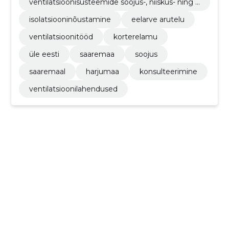
ventilatsioonisüsteemide soojus-, niiskus- ning t
uletõkkeisolatsioon
isolatsiooninõustamine
eelarve arutelu
ventilatsioonitööd
korterelamu
üle eesti
saaremaa
soojus
saaremaal
harjumaa
konsulteerimine
ventilatsioonilahendused