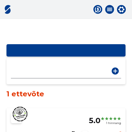
1 ettevõte
5.0
1 hinnang