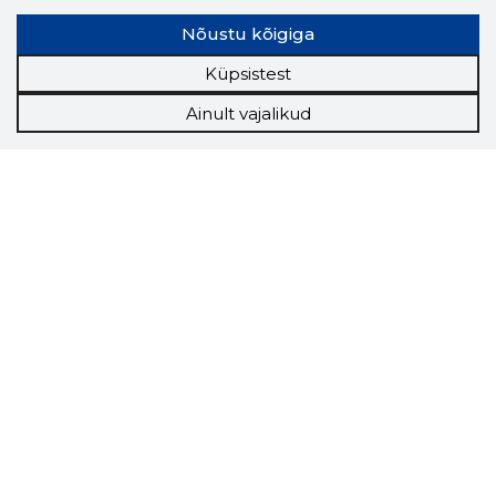
Nõustu kõigiga
Küpsistest
Ainult vajalikud
Storybook
Chrome laiendus
Storybooki laiendus ütleb Sulle, mis firma
veebilehel Sa parajasti viibid ja kui usaldusväärne
see firma täna on.
LAADI LAIENDUS ALLA
Näed helistaja tausta!
Storybooki Äpp toob