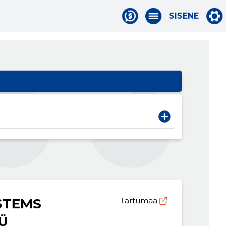
SISENE
STEMS
Tartumaa
Ü