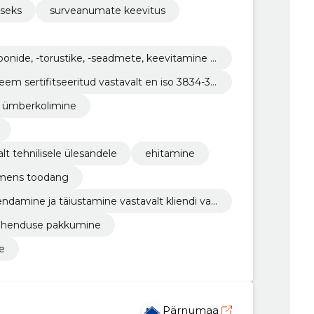
seks
surveanumate keevitus
onide, -torustike, -seadmete, keevitamine ti
em sertifitseeritud vastavalt en iso 3834-3
 ümberkolimine
t tehnilisele ülesandele
ehitamine
mens toodang
damine ja täiustamine vastavalt kliendi vaj
plahenduse pakkumine
e
Pärnumaa