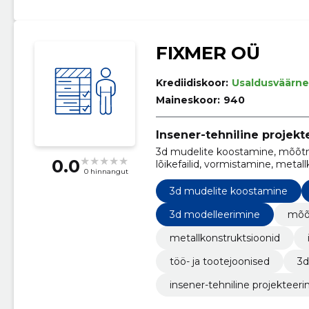
FIXMER OÜ
Krediidiskoor:
Usaldusväärne
Maineskoor:
940
Insener-tehniline projek
3d mudelite koostamine, mõõtmi
0.0
lõikefailid, vormistamine, metal
0 hinnangut
modelleerimine, töö- ja tootejo
3d mudelite koostamine
3d modelleerimine
mõõ
metallkonstruktsioonid
töö- ja tootejoonised
3d
insener-tehniline projekteer