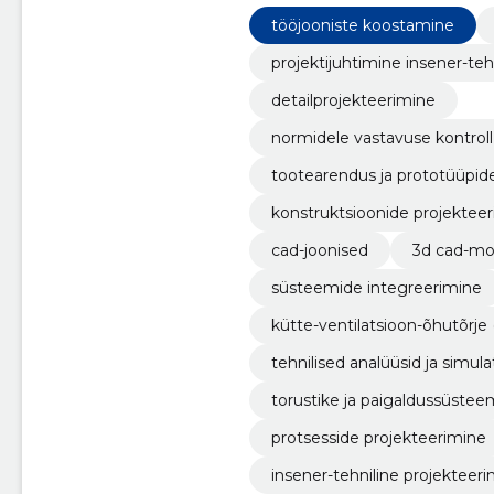
optimeerivad kulusid.
tööjooniste koostamine
projektijuhtimine insener-teh
detailprojekteerimine
normidele vastavuse kontrol
tootearendus ja prototüüpid
konstruktsioonide projektee
cad-joonised
3d cad-mo
süsteemide integreerimine
kütte-ventilatsioon-õhutõrje
tehnilised analüüsid ja simula
torustike ja paigaldussüstee
protsesside projekteerimine
insener-tehniline projekteer