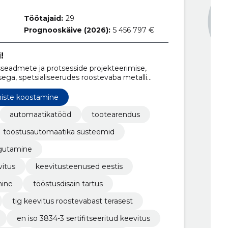
Töötajaid:
29
Prognooskäive (2026):
5 456 797 €
!
seadmete ja protsesside projekteerimise,
ega, spetsialiseerudes roostevaba metalli
niste koostamine
automaatikatööd
tootearendus
tööstusautomaatika süsteemid
gutamine
vitus
keevitusteenused eestis
mine
tööstusdisain tartus
tig keevitus roostevabast terasest
en iso 3834-3 sertifitseeritud keevitus