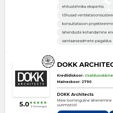
ehitustehnika ekspertiis
tõhusad ventilatsioonisüste
konsultatsioon projekteerimi
lahenduste kohandamine eri
sanitaarseadmete paigaldus
DOKK ARCHITE
Krediidiskoor:
Usaldusväärne
Maineskoor:
2790
DOKK Architects
Meie loominguline lähenemine i
5.0
uurimistööl
2 hinnangut