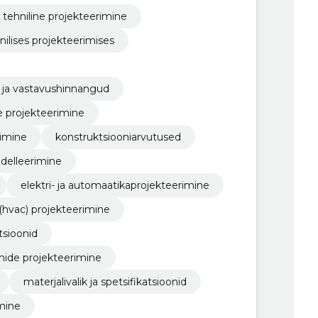
tehniline projekteerimine
nilises projekteerimises
l ja vastavushinnangud
e projekteerimine
rimine
konstruktsiooniarvutused
delleerimine
elektri- ja automaatikaprojekteerimine
 (hvac) projekteerimine
tsioonid
mide projekteerimine
materjalivalik ja spetsifikatsioonid
imine