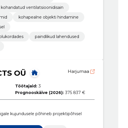
kohandatud ventilatsioonidisain
emid
kohapealne objekti hindamine
sel
olukordades
paindlikud lahendused
CTS OÜ
Harjumaa
Töötajaid:
3
Prognooskäive (2026):
375 837 €
gale kujundusele põhineb projektipõhisel