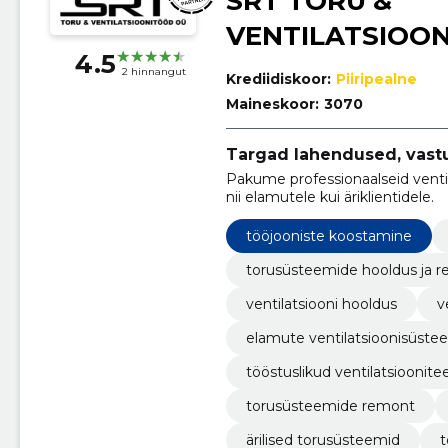
SRT TORU &
VENTILATSIOO
4.5
2 hinnangut
Krediidiskoor:
Piiripealne
Maineskoor:
3070
Targad lahendused, vast
Pakume professionaalseid ventila
nii elamutele kui äriklientidele.
tööjooniste koostamine
torusüsteemide hooldus ja 
ventilatsiooni hooldus
v
elamute ventilatsioonisüste
tööstuslikud ventilatsioonit
torusüsteemide remont
ärilised torusüsteemid
t