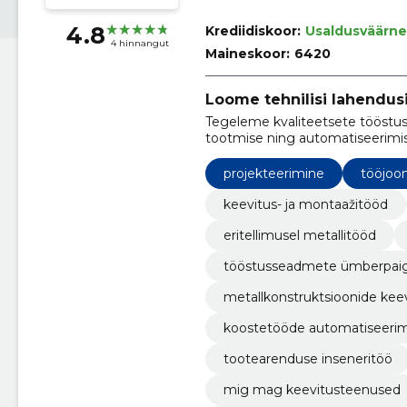
4.8
Krediidiskoor:
Usaldusväärne
4 hinnangut
Maineskoor:
6420
Loome tehnilisi lahendusi
Tegeleme kvaliteetsete tööstus
tootmise ning automatiseerimis
keevitamisele ja lõikamisele.
projekteerimine
tööjoo
keevitus- ja montaažitööd
eritellimusel metallitööd
tööstusseadmete ümberpai
metallkonstruktsioonide kee
koostetööde automatiseeri
tootearenduse inseneritöö
mig mag keevitusteenused