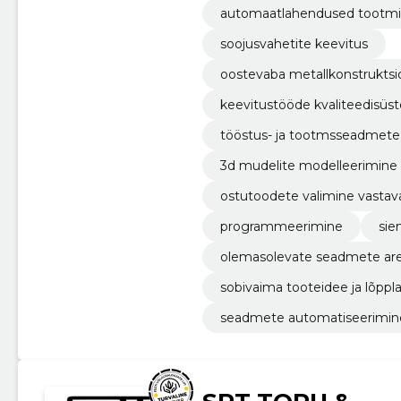
automaatlahendused tootmi
soojusvahetite keevitus
oostevaba metallkonstruktsio
g (141), mig/mag( 135)
keevitustööde kvaliteedisüste
nõuetele
tööstus- ja tootmsseadmete
3d mudelite modelleerimine
ostutoodete valimine vastaval
programmeerimine
sie
olemasolevate seadmete aren
adustele
sobivaima tooteidee ja lõp
seadmete automatiseerimin