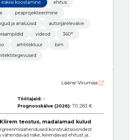
eskiisi koostamine
ehitus
ne
peaprojekteerimine
ngud ja analüüsid
autorijärelevalve
raampildid
videod
360°
oo
arhtitektuur
bim
hitektitegevused
Lääne-Virumaa
Töötajaid:
–
Prognooskäive (2026):
70 283 €
 Kiirem teostus, madalamad kulud
integreerimislahendused konstruktsioonidest
s vähendavad riske, kiirendavad ehitust ja