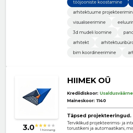
tööjooniste koostamine
arhitektuurne projekteerimi
visualiseerimine
eeluuri
3d mudeli loomine
pano
arhitekt
arhitektuuribür
bim koordineerimine
ar
HIIMEK OÜ
Krediidiskoor:
Usaldusväärne
Maineskoor:
1140
Täpsed projekteeringud.
Terviklikud projekteerimis- ja 
3.0
torustikeni ja automaatikani, mi
1 hinnang