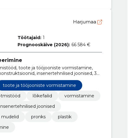
Harjumaa
Töötajaid:
1
Prognooskäive (2026):
66 584 €
teerimine
stööd, toote ja tööjooniste vormistamine,
lkonstruktsioonid, insenertehnilised joonised, 3D
onised, 3d mudelid
toote ja tööjooniste vormistamine
tmistööd
lõikefailid
vormistamine
insenertehnilised joonised
 mudelid
pronks
plastik
imine