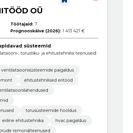
NITÖÖD OÜ
Töötajaid:
7
Prognooskäive (2026):
1 413 421 €
upidavad süsteemid
tsiooni-, torustiku- ja ehitustehnilisi teenuseid
ventilatsioonisüsteemide paigaldus
remont
ehitustehnilised eritööd
entilatsioonilahendused
emid
eenused
torusüsteemide hooldus
eriline ehitustehnika
hvac paigaldus
orude remonditeenused