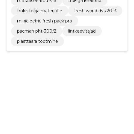
metalliseeritud kile
trükiga kilekotid
trükk tellija materjalile
fresh world dvs 2013
minielectric fresh pack pro
pacman pht-300/2
lintkeevitajad
plasttaara tootmine