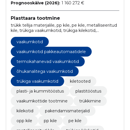
Prognooskäive (2026):
1 160 272 €
Plasttaara tootmine
trükk tellija materjalile, pp kile, pe kile, metalliseeritud
kile, trükiga vaakumkotid, trükiga kilekotid,
minielectric fresh pack pro, lintkeevitajad, pacman
pht-300/2, opp kile
vaakumkotid
vaakumkotid pakkeautomaatidele
termokahanevad vaakumkotid
õhukanalitega vaakumkotid
trükiga vaakumkotid
kiletooted
plasti- ja kummitööstus
plastitööstus
vaakumkottide tootmine
trükkimine
kilekotid
pakendamismaterjalid
opp kile
pp kile
pe kile