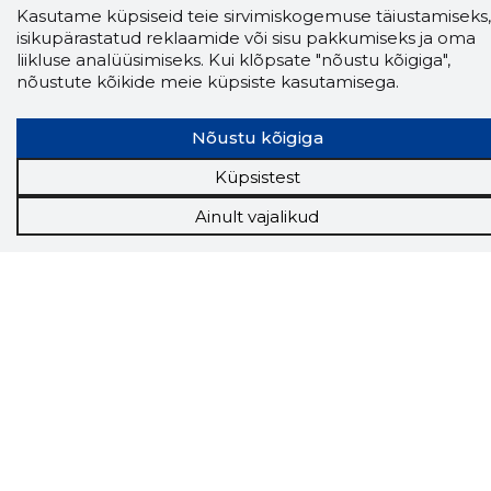
Kasutame küpsiseid teie sirvimiskogemuse täiustamiseks,
isikupärastatud reklaamide või sisu pakkumiseks ja oma
liikluse analüüsimiseks. Kui klõpsate "nõustu kõigiga",
nõustute kõikide meie küpsiste kasutamisega.
Nõustu kõigiga
Küpsistest
Ainult vajalikud
Storybook
Chrome laiendus
Storybooki laiendus ütleb Sulle, mis firma
veebilehel Sa parajasti viibid ja kui usaldusväärne
see firma täna on.
LAADI LAIENDUS ALLA
Näed helistaja tausta!
Storybooki Äpp toob
Sinuni
OTSEKONTAKTID
400 000 Eesti
ettevõtte ja isikute kohta (juhid, ametnikud).