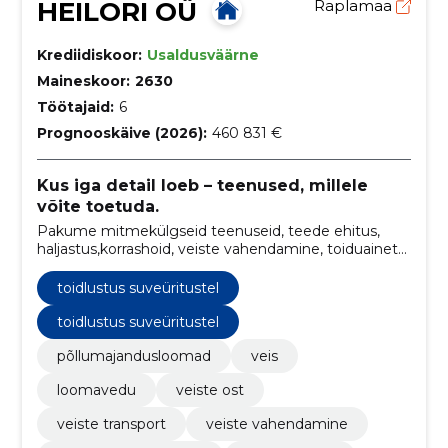
HEILORI OÜ
Raplamaa
Krediidiskoor:
Usaldusväärne
Maineskoor:
2630
Töötajaid:
6
Prognooskäive (2026):
460 831 €
Kus iga detail loeb – teenused, millele
võite toetuda.
Pakume mitmekülgseid teenuseid, teede ehitus,
haljastus,korrashoid, veiste vahendamine, toiduainete
transport, koertesalong ja toidlustus suveüritustel.
toidlustus suveüritustel
toidlustus suveüritustel
põllumajandusloomad
veis
loomavedu
veiste ost
veiste transport
veiste vahendamine