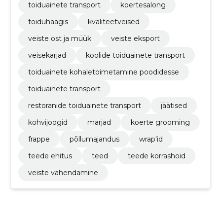
toiduainete transport
koertesalong
toiduhaagis
kvaliteetveised
veiste ost ja müük
veiste eksport
veisekarjad
koolide toiduainete transport
toiduainete kohaletoimetamine poodidesse
toiduainete transport
restoranide toiduainete transport
jäätised
kohvijoogid
marjad
koerte grooming
frappe
põllumajandus
wrap'id
teede ehitus
teed
teede korrashoid
veiste vahendamine