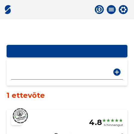
1 ettevõte
4.8
4 hinnangut