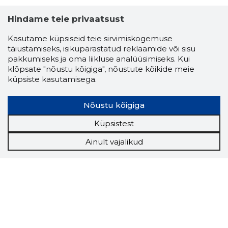
Hindame teie privaatsust
Kasutame küpsiseid teie sirvimiskogemuse
täiustamiseks, isikupärastatud reklaamide või sisu
pakkumiseks ja oma liikluse analüüsimiseks. Kui
klõpsate "nõustu kõigiga", nõustute kõikide meie
küpsiste kasutamisega.
Nõustu kõigiga
Küpsistest
Ainult vajalikud
Storybook