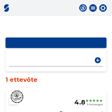
1 ettevõte
4.8
5 hinnangut