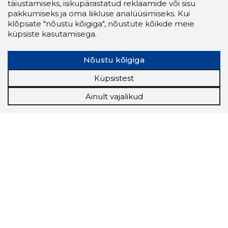
täiustamiseks, isikupärastatud reklaamide või sisu
pakkumiseks ja oma liikluse analüüsimiseks. Kui
klõpsate "nõustu kõigiga", nõustute kõikide meie
küpsiste kasutamisega.
Nõustu kõigiga
Küpsistest
Ainult vajalikud
Storybook
Chrome laiendus
Storybooki laiendus ütleb Sulle, mis firma
veebilehel Sa parajasti viibid ja kui usaldusväärne
see firma täna on.
LAADI LAIENDUS ALLA