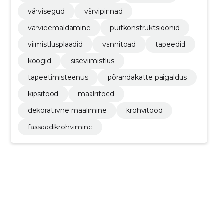
värvisegud
värvipinnad
värvieemaldamine
puitkonstruktsioonid
viimistlusplaadid
vannitoad
tapeedid
koogid
siseviimistlus
tapeetimisteenus
põrandakatte paigaldus
kipsitööd
maalritööd
dekoratiivne maalimine
krohvitööd
fassaadikrohvimine