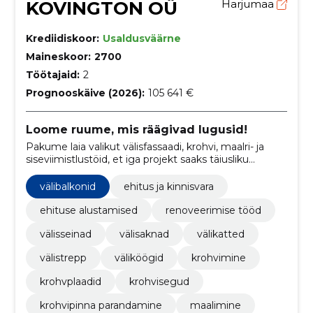
KOVINGTON OÜ
Harjumaa
Krediidiskoor:
Usaldusväärne
Maineskoor:
2700
Töötajaid:
2
Prognooskäive (2026):
105 641 €
Loome ruume, mis räägivad lugusid!
Pakume laia valikut välisfassaadi, krohvi, maalri- ja
siseviimistlustöid, et iga projekt saaks täiusliku
viimistluse.
välibalkonid
ehitus ja kinnisvara
ehituse alustamised
renoveerimise tööd
välisseinad
välisaknad
välikatted
välistrepp
väliköögid
krohvimine
krohvplaadid
krohvisegud
krohvipinna parandamine
maalimine