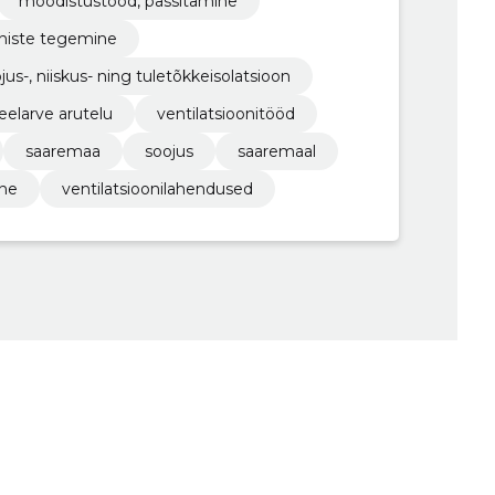
mõõdistustööd, passitamine
oniste tegemine
us-, niiskus- ning tuletõkkeisolatsioon
eelarve arutelu
ventilatsioonitööd
saaremaa
soojus
saaremaal
ine
ventilatsioonilahendused