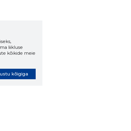
seks,
ma liikluse
ute kõikide meie
ustu kõigiga
oki laiendus ütleb Sulle, mis