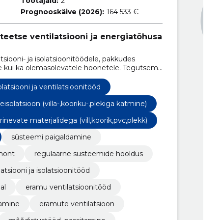
Töötajaid:
2
Prognooskäive (2026):
164 533 €
teetse ventilatsiooni ja energiatõhusa
siooni- ja isolatsioonitöödele, pakkudes
ele kui ka olemasolevatele hoonetele. Tegutseme
 Hiiumaal ja Harjumaal, kuid teostame töid üle
olatsiooni ja ventilatsioonitööd
eisolatsioon (villa-,kooriku-,plekiga katmine)
rinevate materjalidega (vill,koorik,pvc,plekk)
süsteemi paigaldamine
mont
regulaarne süsteemide hooldus
latsiooni ja isolatsioonitööd
al
eramu ventilatsioonitööd
damine
eramute ventilatsioon