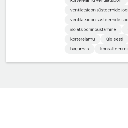
korterelamu ventilatsioon
ventilatsioonisüsteemide jo
ventilatsioonisüsteemide sooj
isolatsiooninõustamine
korterelamu
üle eesti
harjumaa
konsulteerim