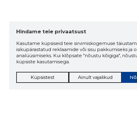
Hindame teie privaatsust
Kasutame küpsiseid teie sirvimiskogemuse täiustami
isikupärastatud reklaamide või sisu pakkumiseks ja o
analüüsimiseks. Kui klõpsate "nõustu kõigiga", nõust
küpsiste kasutamisega.
Küpsistest
Ainult vajalikud
Nõ
Storybo