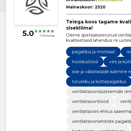
Maineskoor:
2520
Teiega koos tagame kvali
sisekliima!
5.0
Oleme spetsialiseerunud ventilat
1 hinnang
kvaliteetseid lahendusi nii uut
peamiselt Saaremaal, Muhumaal,
kogu Eesti.
paigaldus ja montaaž
is
hooldustööd
vee ja kütt
sise ja välistrasside katmine e
torustiku ja küttepaigaldus
ventilatsioonisüsteemide re
ventilatsioonitööd
venti
ventilatsiooni ehitus saarema
ventilatsiooniehitiste paigal