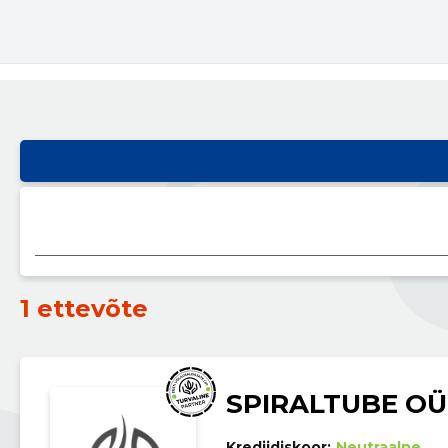
1 ettevõte
SPIRALTUBE OÜ
Krediidiskoor:
Neutraalne