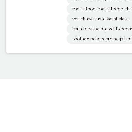
metsatööd: metsateede ehit
veisekasvatus ja karjahaldus
karja tervishoid ja vaktsineer
söötade pakendamine ja lad