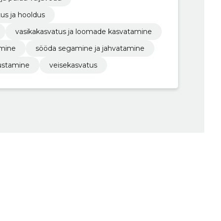
us ja hooldus
vasikakasvatus ja loomade kasvatamine
imine
sööda segamine ja jahvatamine
ustamine
veisekasvatus