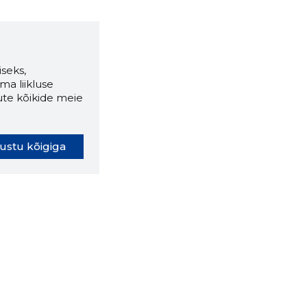
seks,
ma liikluse
ute kõikide meie
ustu kõigiga
oki laiendus ütleb Sulle, mis
eebilehel Sa parajasti viibid ja
ldusväärne see firma täna on.