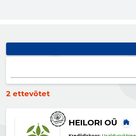
2 ettevõtet
HEILORI OÜ
Krediidiskoor:
Usaldusväärne