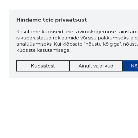
Hindame teie privaatsust
Kasutame küpsiseid teie sirvimiskogemuse täiustami
isikupärastatud reklaamide või sisu pakkumiseks ja o
analüüsimiseks. Kui klõpsate "nõustu kõigiga", nõust
küpsiste kasutamisega.
Küpsistest
Ainult vajalikud
Nõ
Storybo
Storybook
firma v
kui usa
Chrome laiendus