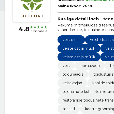
Maineskoor:
2630
Kus iga detail loeb – teen
Pakume mitmekülgseid teenuseid,
4.8
vahendamine, toiduainete transpo
4 hinnangut
veiste ost
veiste transp
veiste ost ja müük
veis
veiste ost ja müük
veis
veis
loomavedu
to
toiduhaagis
toidlustus s
veisekarjad
koolide toid
toiduainete kohaletoimetam
restoranide toiduainete trans
marjad
koerte groomin