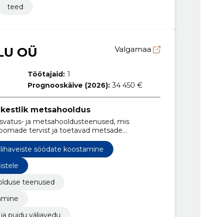
teed
LU OÜ
Valgamaa
Töötajaid:
1
Prognooskäive (2026):
34 450 €
a kestlik metsahooldus
kasvatus- ja metsahooldusteenused, mis
 loomade tervist ja toetavad metsade
lihaveiste söödate koostamine
istele
olduse teenused
tamine
ja puidu väljavedu