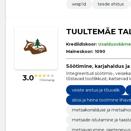
wrap'id
teede ehitus
TUULTEMÄE TA
Krediidiskoor:
Usaldusväärne
Maineskoor:
1090
Söötimine, karjahaldus j
Integreeritud söötimis-, veise
3.0
tõstavad tootlikkust, kaitsevad
1 hinnang
taastamist.
veiste aretus ja tõuvalik
silosi ja heina tootmine lihave
metsakorralduse ja metsaho
metsade istutamine ja taas
metsavarumine, raietegevus 