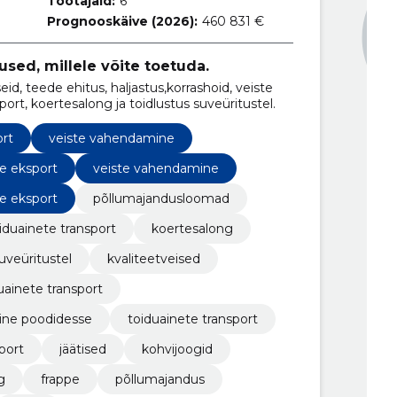
Töötajaid:
6
Prognooskäive (2026):
460 831 €
used, millele võite toetuda.
 teede ehitus, haljastus,korrashoid, veiste
rt, koertesalong ja toidlustus suveüritustel.
ort
veiste vahendamine
te eksport
veiste vahendamine
te eksport
põllumajandusloomad
iduainete transport
koertesalong
uveüritustel
kvaliteetveised
uainete transport
ine poodidesse
toiduainete transport
port
jäätised
kohvijoogid
g
frappe
põllumajandus