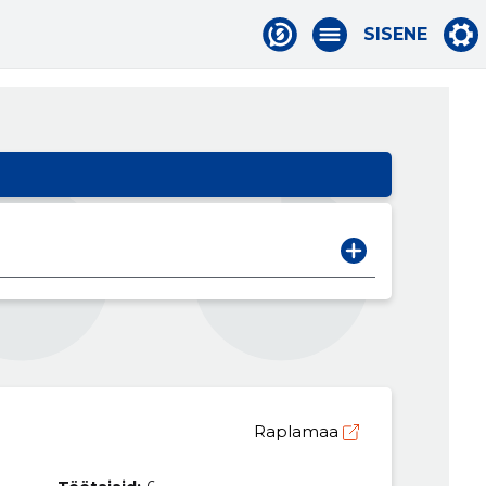
SISENE
Raplamaa