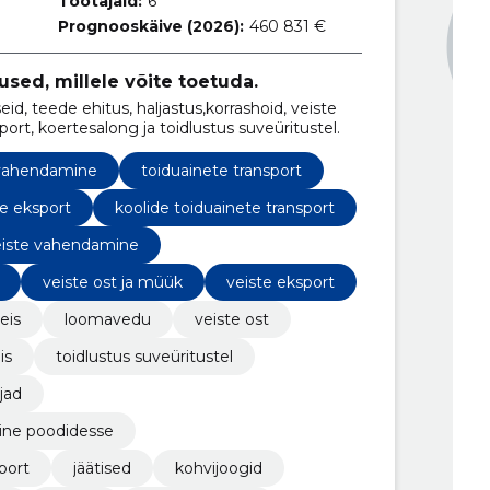
Töötajaid:
6
Prognooskäive (2026):
460 831 €
used, millele võite toetuda.
 teede ehitus, haljastus,korrashoid, veiste
rt, koertesalong ja toidlustus suveüritustel.
 vahendamine
toiduainete transport
te eksport
koolide toiduainete transport
eiste vahendamine
veiste ost ja müük
veiste eksport
eis
loomavedu
veiste ost
is
toidlustus suveüritustel
jad
ine poodidesse
port
jäätised
kohvijoogid