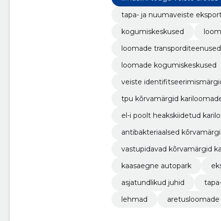
tapa- ja nuumaveiste ekspor
kogumiskeskused
loom
loomade transporditeenused
loomade kogumiskeskused
veiste identifitseerimismärgi
tpu kõrvamärgid kariloomad
el-i poolt heakskiidetud kar
antibakteriaalsed kõrvamärg
vastupidavad kõrvamärgid k
kaasaegne autopark
ek
asjatundlikud juhid
tapa
lehmad
aretusloomade 