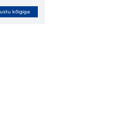
ustu kõigiga
oki laiendus ütleb Sulle, mis
eebilehel Sa parajasti viibid ja
ldusväärne see firma täna on.
 LAIENDUS ALLA
lused
Ettevõttest
Grupist
Kontakt