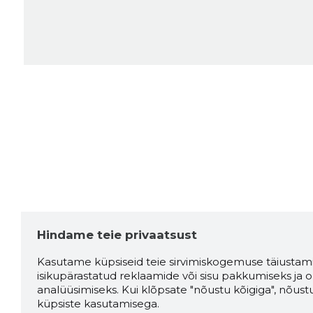
Hindame teie privaatsust
Kasutame küpsiseid teie sirvimiskogemuse täiustami
isikupärastatud reklaamide või sisu pakkumiseks ja o
analüüsimiseks. Kui klõpsate "nõustu kõigiga", nõust
küpsiste kasutamisega.