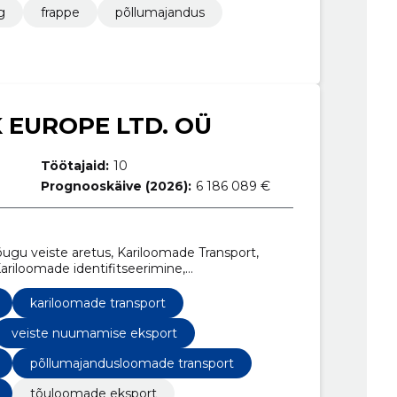
g
frappe
põllumajandus
 EUROPE LTD. OÜ
Töötajaid:
10
Prognooskäive (2026):
6 186 089 €
õugu veiste aretus, Kariloomade Transport,
ariloomade identifitseerimine,
ort aretuseks, loomade transporditeenused,
te nuumamise eksport
kariloomade transport
veiste nuumamise eksport
põllumajandusloomade transport
tõuloomade eksport