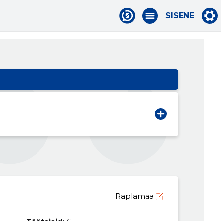
SISENE
Raplamaa