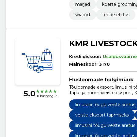
marjad
koerte groomin
wrap'id
teede ehitus
KMR LIVESTOCK
Krediidiskoor:
Usaldusväärne
Maineskoor:
3170
Elusloomade hulgimüük
Tõuloomade eksport, limusiini t
5.0
Tapa- ja nuumaveiste eksport, K
11 hinnangut
Kogumiskeskused, loomade eksp
veiste eksport tapmiseks, veis
limusiini tõugu veiste aretus
veiste eksport tapmiseks
limusiini tõugu veiste aretus
limusiini tõugu veiste aretus