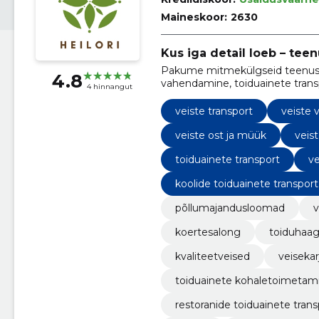
Maineskoor:
2630
Kus iga detail loeb – teen
Pakume mitmekülgseid teenuseid,
4.8
vahendamine, toiduainete transpo
4 hinnangut
veiste transport
veiste
veiste ost ja müük
veis
toiduainete transport
v
koolide toiduainete transport
põllumajandusloomad
v
koertesalong
toiduhaag
kvaliteetveised
veisekar
toiduainete kohaletoimetam
restoranide toiduainete trans