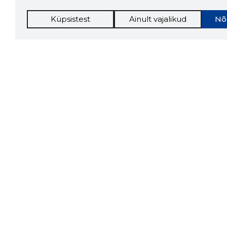
Küpsistest
Ainult vajalikud
Nõ
Storybo
Storybook
firma v
kui usa
Chrome laiendus
LAADI
Tööriistad
Lisavõima
Sooduspakkumised
Inforegister
Hanked
Krediidihaldus