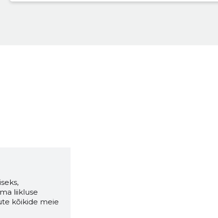
seks,
ma liikluse
ute kõikide meie