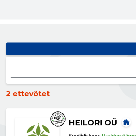
2 ettevõtet
HEILORI OÜ
Krediidiskoor:
Usaldusväärne