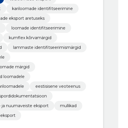
t
kariloomade identifitseerimine
ade eksport aretuseks
loomade identifitseerimine
kumflex kõrvamärgid
d
lammaste identifitseerimismärgid
ele
iloomade märgid
id loomadele
ariloomadele
eestisisene veoteenus
spordidokumentatsioon
- ja nuumaveiste eksport
mullikad
eksport