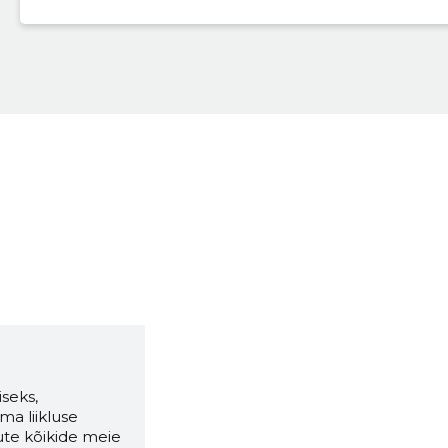
seks,
ma liikluse
ute kõikide meie