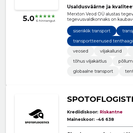
Usaldusväärne ja kvalite
Merxton Veod OÜ alustas tegev
5.0
tegevusvaldkonnaks on kaubav
6 hinnangut
siseriiklik transport
tran
transportteenused tenthaag
veosed
viljakallurid
tõhus viljakäitlus
põllum
globaalne transport
ten
SPOTOFLOGIST
Krediidiskoor:
Riskantne
Maineskoor:
-46 638