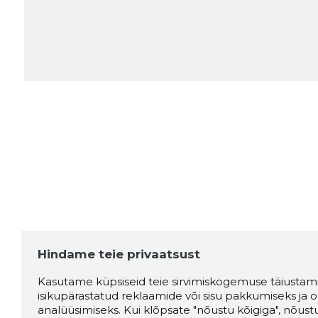
Hindame teie privaatsust
Kasutame küpsiseid teie sirvimiskogemuse täiustami
isikupärastatud reklaamide või sisu pakkumiseks ja o
analüüsimiseks. Kui klõpsate "nõustu kõigiga", nõust