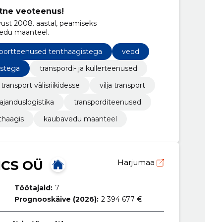
etne veoteenus!
ust 2008. aastal, peamiseks
edu maanteel.
sportteenused tenthaagistega
veod
istega
transpordi- ja kullerteenused
transport välisriikidesse
vilja transport
ajanduslogistika
transporditeenused
thaagis
kaubavedu maanteel
ICS OÜ
Harjumaa
Töötajaid:
7
Prognooskäive (2026):
2 394 677 €