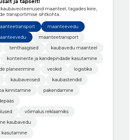
salt ja täpselt!
kaubaveoteenuseid maanteel, tagades kiire,
de transportimise sihtkohta.
aanteetransport
maanteevedu
aanteevedu
maanteetransport
tenthaagised
kaubavedu maanteel
konteinerite ja kandepindade kasutamine
de planeerimine
veokid
logistika
kaubaveosed
kaubastendid
ba kinnitamine
pakendamine
rdepääs
lused
võimalus reklaamiks
ine kaubavedu
e kasutamine