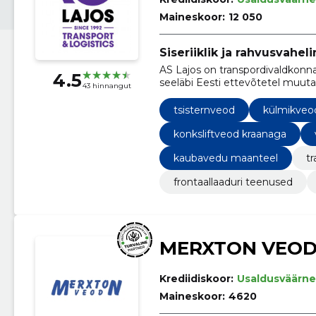
Maineskoor:
12 050
Siseriiklik ja rahvusvahel
AS Lajos on transpordivaldkonn
4.5
seeläbi Eesti ettevõtetel muuta
43 hinnangut
tsisternveod
külmikveo
konksliftveod kraanaga
kaubavedu maanteel
tr
frontaallaaduri teenused
MERXTON VEOD
Krediidiskoor:
Usaldusväärne
Maineskoor:
4620