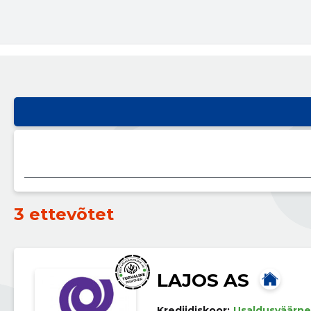
3 ettevõtet
LAJOS AS
Krediidiskoor:
Usaldusväärne