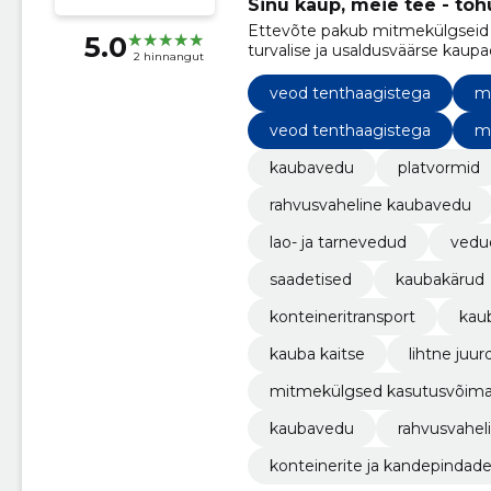
Sinu kaup, meie tee - tõhu
Ettevõte pakub mitmekülgseid 
5.0
turvalise ja usaldusväärse kaupa
2 hinnangut
veod tenthaagistega
m
veod tenthaagistega
m
kaubavedu
platvormid
rahvusvaheline kaubavedu
lao- ja tarnevedud
vedu
saadetised
kaubakärud
konteineritransport
kau
kauba kaitse
lihtne juu
mitmekülgsed kasutusvõima
kaubavedu
rahvusvahel
konteinerite ja kandepindad