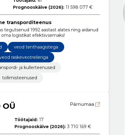
Töötajaid:
61
Prognooskäive (2026):
11 598 077 €
ine transporditeenus
as tegutsenud 1992 aastast alates ning aidanud
 oma logistikat efektiivsemaks!
d
veod tenthaagistega
veod raskeveotreileriga
anspordi- ja kullerteenused
tollimisteenused
 OÜ
Pärnumaa
Töötajaid:
17
Prognooskäive (2026):
3 710 169 €