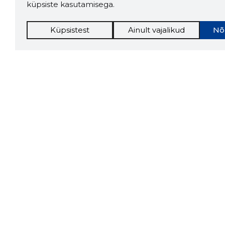
küpsiste kasutamisega.
Küpsistest
Ainult vajalikud
Nõ
Storybo
Storybook
firma v
kui usa
Chrome laiendus
LAADI
Tööriistad
Lisavõima
Sooduspakkumised
Inforegister