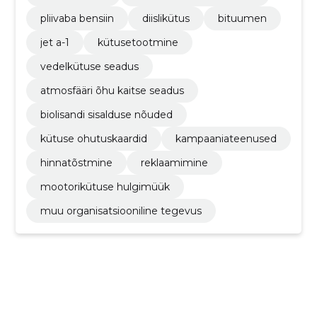
pliivaba bensiin
diislikütus
bituumen
jet a-1
kütusetootmine
vedelkütuse seadus
atmosfääri õhu kaitse seadus
biolisandi sisalduse nõuded
kütuse ohutuskaardid
kampaaniateenused
hinnatõstmine
reklaamimine
mootorikütuse hulgimüük
muu organisatsiooniline tegevus