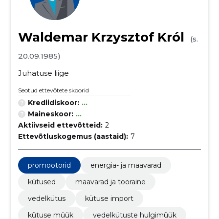
Waldemar Krzysztof Król
(s.
20.09.1985)
Juhatuse liige
Seotud ettevõtete skoorid
Krediidiskoor:
...
Maineskoor:
...
Aktiivseid ettevõtteid:
2
Ettevõtluskogemus (aastaid):
7
promootorid
energia- ja maavarad
kütused
maavarad ja tooraine
vedelkütus
kütuse import
kütuse müük
vedelkütuste hulgimüük