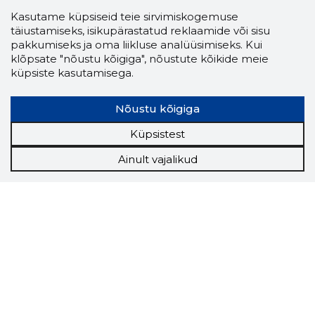
Kasutame küpsiseid teie sirvimiskogemuse
täiustamiseks, isikupärastatud reklaamide või sisu
pakkumiseks ja oma liikluse analüüsimiseks. Kui
klõpsate "nõustu kõigiga", nõustute kõikide meie
küpsiste kasutamisega.
Nõustu kõigiga
Küpsistest
Ainult vajalikud
Storybook
Chrome laiendus
Storybooki laiendus ütleb Sulle, mis firma