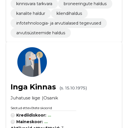
kinnisvara tarkvara
broneeringute haldus
kanalite haldur
kliendihaldus
infotehnoloogia- ja arvutialased tegevused
arvutisüsteemide haldus
Inga Kinnas
(s. 15.10.1975)
Juhatuse liige
Osanik
Seotud ettevõtete skoorid
Krediidiskoor:
...
Maineskoor:
...