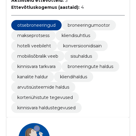
Aktiivseid ettevõtteid:
3
Ettevõtluskogemus (aastaid):
4
otsebroneeringud
broneeringumootor
makseprotsess
kliendisuhtlus
hotelli veebileht
konversioonidisain
mobiilisõbralik veeb
sisuhaldus
kinnisvara tarkvara
broneeringute haldus
kanalite haldur
kliendihaldus
arvutisüsteemide haldus
korteriühistute tegevused
kinnisvara haldustegevused