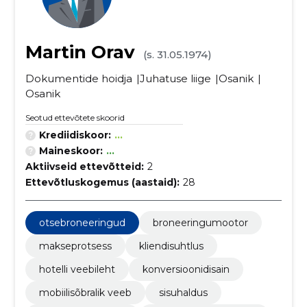
Martin Orav
(s. 31.05.1974)
Dokumentide hoidja
Juhatuse liige
Osanik
Osanik
Seotud ettevõtete skoorid
Krediidiskoor:
...
Maineskoor:
...
Aktiivseid ettevõtteid:
2
Ettevõtluskogemus (aastaid):
28
otsebroneeringud
broneeringumootor
makseprotsess
kliendisuhtlus
hotelli veebileht
konversioonidisain
mobiilisõbralik veeb
sisuhaldus