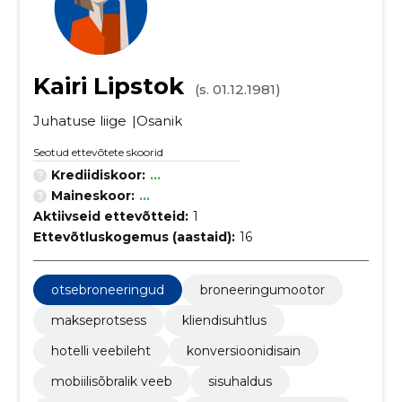
Kairi Lipstok
(s. 01.12.1981)
Juhatuse liige
Osanik
Seotud ettevõtete skoorid
Krediidiskoor:
...
Maineskoor:
...
Aktiivseid ettevõtteid:
1
Ettevõtluskogemus (aastaid):
16
otsebroneeringud
broneeringumootor
makseprotsess
kliendisuhtlus
hotelli veebileht
konversioonidisain
mobiilisõbralik veeb
sisuhaldus