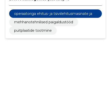
operaatoriga ehitus- ja tsiviilehitusmasinate ja s
eadmete rent
mehhanotehnilised paigaldustööd
puitplaatide tootmine