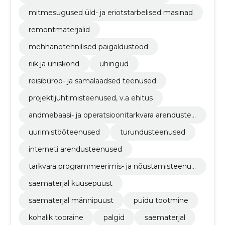
mitmesugused üld- ja eriotstarbelised masinad
remontmaterjalid
mehhanotehnilised paigaldustööd
riik ja ühiskond
ühingud
reisibüroo- ja samalaadsed teenused
projektijuhtimisteenused, v.a ehitus
andmebaasi- ja operatsioonitarkvara arendustee
nused
uurimistööteenused
turundusteenused
interneti arendusteenused
tarkvara programmeerimis- ja nõustamisteenus
ed
saematerjal kuusepuust
saematerjal männipuust
puidu tootmine
kohalik tooraine
palgid
saematerjal