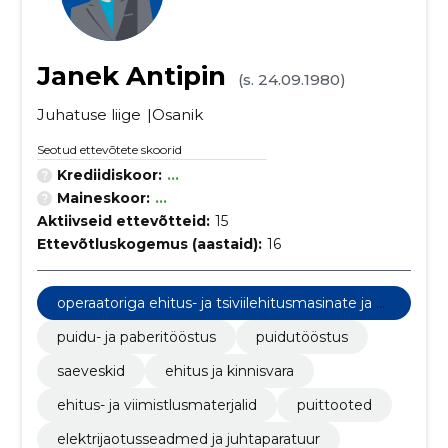
Janek Antipin
(s. 24.09.1980)
Juhatuse liige
Osanik
Seotud ettevõtete skoorid
Krediidiskoor:
...
Maineskoor:
...
Aktiivseid ettevõtteid:
15
Ettevõtluskogemus (aastaid):
16
operaatoriga ehitus- ja tsiviilehitusmasinate ja s
eadmete rent
puidu- ja paberitööstus
puidutööstus
saeveskid
ehitus ja kinnisvara
ehitus- ja viimistlusmaterjalid
puittooted
elektrijaotusseadmed ja juhtaparatuur