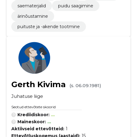
saematerjalid
puidu saagimine
ärinõustamine
puituste ja -akende tootmine
Gerth Kivima
(s. 06.09.1981)
Juhatuse liige
Seotud ettevõtete skoorid
Krediidiskoor:
...
Maineskoor:
...
Aktiivseid ettevõtteid:
1
Ettevõtluskogemus (aastaid):
15