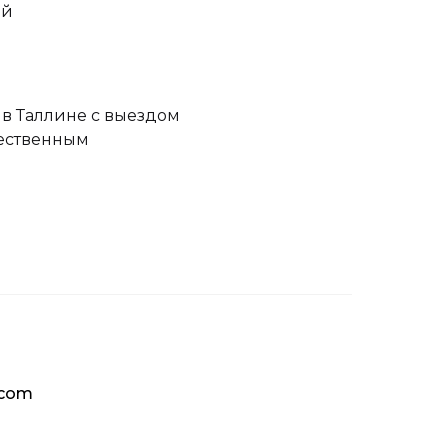
ей
в Таллине с выездом
чественным
.com