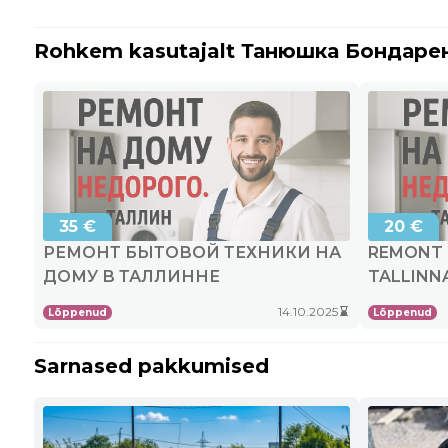
Rohkem kasutajalt Танюшка Бондаре
35 €
20 €
РЕМОНТ БЫТОВОЙ ТЕХНИКИ НА
REMONT 
ДОМУ В ТАЛЛИННЕ
TALLINNA
USALDUS
Kehtib
14.10.2025
hourglass_bottom
Lõppenud
Lõppenud
kuni
Sarnased pakkumised