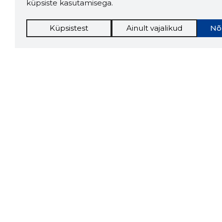
küpsiste kasutamisega.
Küpsistest
Ainult vajalikud
Nõ
Tööriistad
Lisavõima
Sooduspakkumised
Inforegister
Hanked
Krediidihaldus
Tööturg
Raportid
Sihtkliendid
Müügihaldus
Rakendused
API