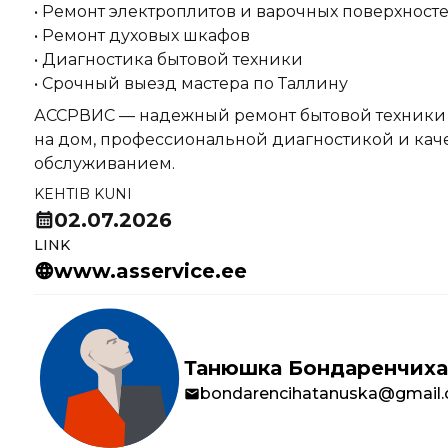
• Ремонт электроплитов и варочных поверхност
• Ремонт духовых шкафов
• Диагностика бытовой техники
• Срочный выезд мастера по Таллину
АССРВИС — надежный ремонт бытовой техники 
на дом, профессиональной диагностикой и ка
обслуживанием.
KEHTIB KUNI
calendar_month
02.07.2026
LINK
language
www.asservice.ee
Autori
andmed
Танюшка Бондаренчиха
mail
bondarencihatanuska@gmail