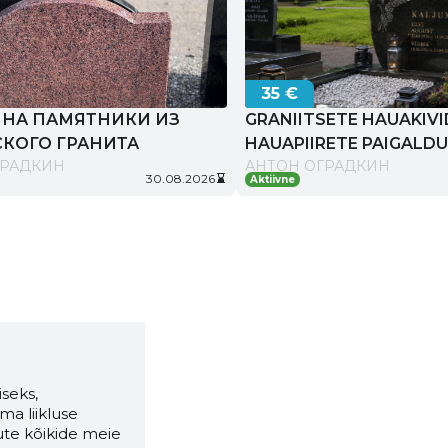
35 €
 НА ПАМЯТНИКИ ИЗ
GRANIITSETE HAUAKIVI
СКОГО ГРАНИТА
HAUAPIIRETE PAIGALD
ГРАДКИН
АНТОН ОГРАДКИН
KONSULTATSIOONIGA
Kehtib
30.08.2026
hourglass_bottom
Aktiivne
kuni
seks,
ma liikluse
ute kõikide meie