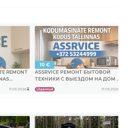
10 €
ATE REMONT
ASSRVICE РЕМОНТ БЫТОВОЙ
NAS
ТЕХНИКИ С ВЫЕЗДОМ НА ДОМ В
ТАЛЛИННЕ
Kehtib
Kehti
11.03.2026
hourglass_bottom
17.03.2026
hourglass_bottom
Lõppenud
kuni
kuni