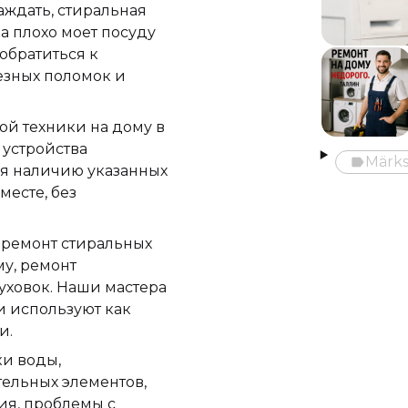
аждать, стиральная
а плохо моет посуду
обратиться к
езных поломок и
й техники на дому в
 устройства
Märksõ
label
Märk
ря наличию указанных
месте, без
 ремонт стиральных
у, ремонт
уховок. Наши мастера
и используют как
и.
и воды,
тельных элементов,
ия, проблемы с