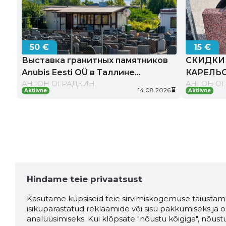
50 €
15 €
Выставка гранитных памятников
СКИДКИ
Anubis Eesti OÜ в Таллине
КАРЕЛЬ
АНТОН ОГРАДКИН
АНТОН О
изготовление и установка под
Kehtib
14.08.2026
hourglass_bottom
Aktiivne
Aktiivne
kuni
ключ
Hindame teie privaatsust
Kasutame küpsiseid teie sirvimiskogemuse täiustami
isikupärastatud reklaamide või sisu pakkumiseks ja o
analüüsimiseks. Kui klõpsate "nõustu kõigiga", nõust