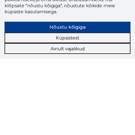
klõpsate "nõustu kõigiga", nõustute kõikide meie
küpsiste kasutamisega.
Nõustu kõigiga
Küpsistest
Ainult vajalikud
Tööriistad
Sooduspakkumised
Hanked
Tööturg
Sihtkliendid
Rakendused