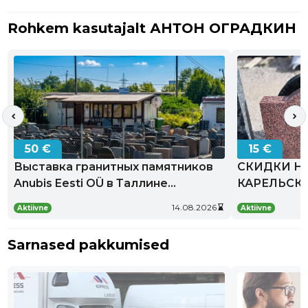
Rohkem kasutajalt АНТОН ОГРАДКИН
chevron_left
chevron_right
50 €
15 €
Выставка гранитных памятников
СКИДКИ Н
Anubis Eesti OÜ в Таллине
КАРЕЛЬСК
изготовление и установка под
Kehtib
14.08.2026
hourglass_bottom
Aktiivne
Aktiivne
kuni
ключ
Sarnased pakkumised