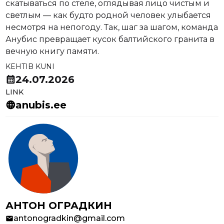
скатываться по стеле, оглядывая лицо чистым и
светлым — как будто родной человек улыбается
несмотря на непогоду. Так, шаг за шагом, команда
Анубис превращает кусок балтийского гранита в
вечную книгу памяти.
KEHTIB KUNI
calendar_month
24.07.2026
LINK
language
anubis.ee
Autori
andmed
АНТОН ОГРАДКИН
mail
antonogradkin@gmail.com