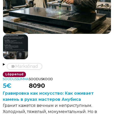
Märksõnad
label
Märksõnad
Lõppenud
SOODUSSUMMA
SOODUSKOOD
5€
8090
Гравировка как искусство: Как оживает
камень в руках мастеров Анубиса
Гранит кажется вечным и неприступным.
Холодный, тяжелый, монументальный. Но в