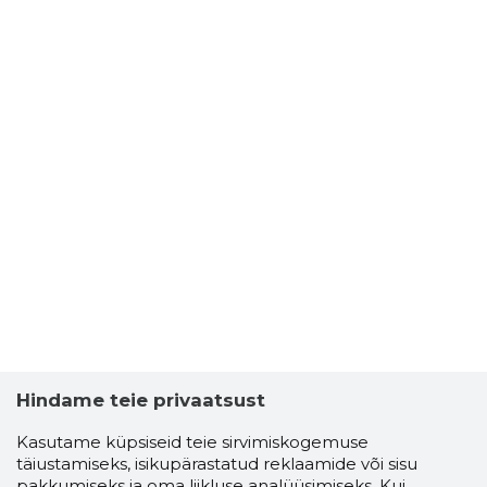
Hindame teie privaatsust
Kasutame küpsiseid teie sirvimiskogemuse
täiustamiseks, isikupärastatud reklaamide või sisu
pakkumiseks ja oma liikluse analüüsimiseks. Kui