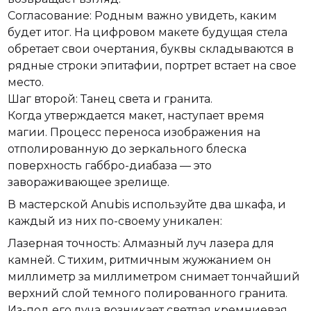
Согласование: Родным важно увидеть, каким
будет итог. На цифровом макете будущая стела
обретает свои очертания, буквы складываются в
рядные строки эпитафии, портрет встает на свое
место.
Шаг второй: Танец света и гранита.
Когда утверждается макет, наступает время
магии. Процесс переноса изображения на
отполированную до зеркального блеска
поверхность габбро-диабаза — это
завораживающее зрелище.
В мастерской Anubis используйте два шкафа, и
каждый из них по-своему уникален:
Лазерная точность: Алмазный луч лазера для
камней. С тихим, ритмичным жужжанием он
миллиметр за миллиметром снимает тончайший
верхний слой темного полированного гранита.
Из-под его луча возникает светлая кремниевая