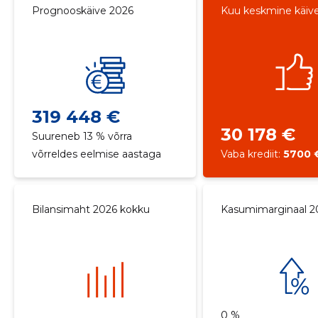
Prognooskäive 2026
Kuu keskmine käiv
319 448 €
30 178 €
Suureneb 13 % võrra
võrreldes eelmise aastaga
Vaba krediit:
5700 
Bilansimaht 2026 kokku
Kasumimarginaal 2
0 %