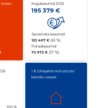
e kokku
Kogukasumid 2026
195 379 €
Jaotamata kasumid:
122 407 €
(63 %)
Puhaskasumid:
€
72 972 €
(37 %)
026
1 € lühiajaliste kohustuste
katteks varasid
100 %