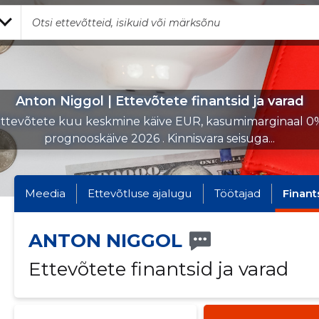
Anton Niggol | Ettevõtete finantsid ja varad
ttevõtete kuu keskmine käive EUR, kasumimarginaal 0
prognooskäive 2026 . Kinnisvara seisuga...
Meedia
Ettevõtluse ajalugu
Töötajad
Finant
ANTON NIGGOL
Ettevõtete finantsid ja varad