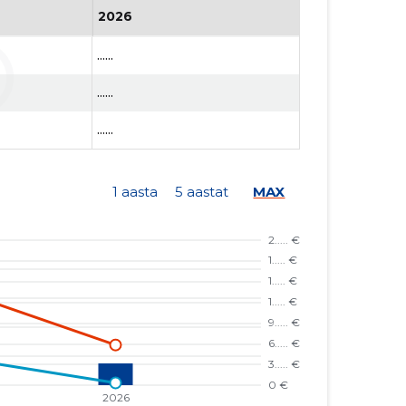
2026
......
......
......
1 aasta
5 aastat
MAX