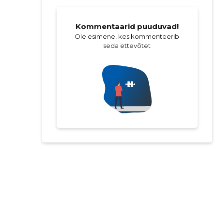
Kommentaarid puuduvad!
Ole esimene, kes kommenteerib
seda ettevõtet