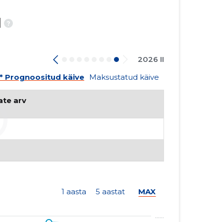
d
?
2026 II
* Prognoositud käive
Maksustatud käive
ate arv
1 aasta
5 aastat
MAX