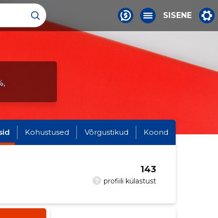
SISENE
%,
sid
Kohustused
Võrgustikud
Koond
143
?
profiili külastust