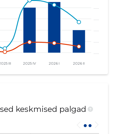
ised keskmised palgad
?