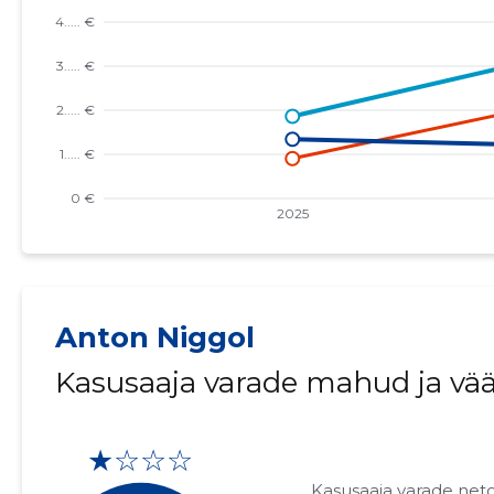
Anton Niggol
Kasusaaja varade mahud ja vä
★☆☆☆
Kasusaaja varade net