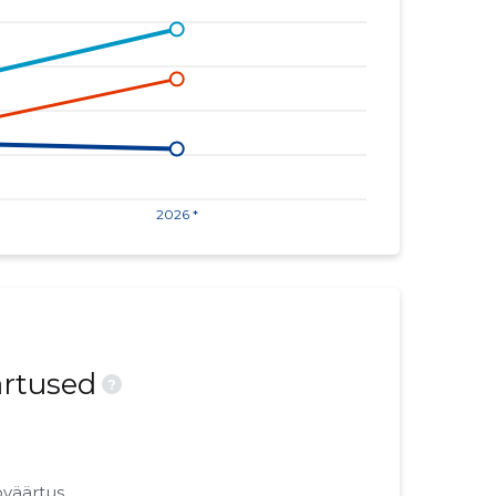
ärtused
?
oväärtus