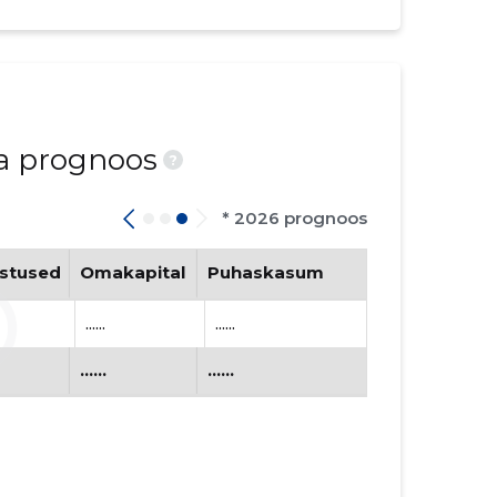
ja prognoos
?
* 2026 prognoos
stused
Omakapital
Puhaskasum
......
......
......
......