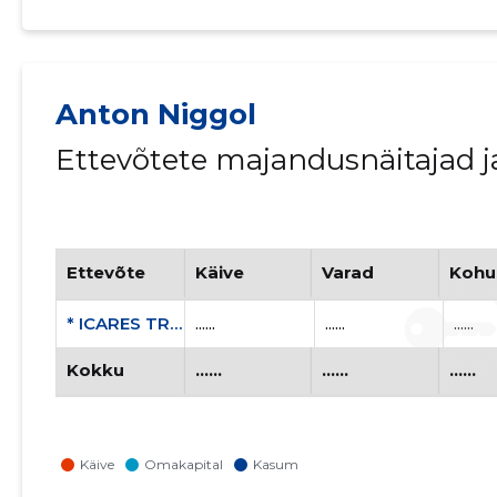
Anton Niggol
Ettevõtete majandusnäitajad 
Ettevõte
Käive
Varad
Kohu
* ICARES TRADE OÜ
......
......
......
Kokku
......
......
......