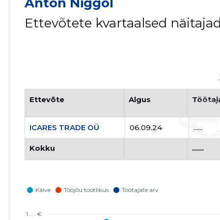
Anton Niggol
Ettevõtete kvartaalsed näitaja
Ettevõte
Algus
Töötaj
ICARES TRADE OÜ
06.09.24
......
Kokku
......