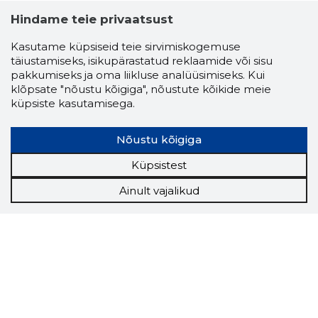
Hindame teie privaatsust
Kasutame küpsiseid teie sirvimiskogemuse
täiustamiseks, isikupärastatud reklaamide või sisu
pakkumiseks ja oma liikluse analüüsimiseks. Kui
klõpsate "nõustu kõigiga", nõustute kõikide meie
küpsiste kasutamisega.
Nõustu kõigiga
Küpsistest
Ainult vajalikud