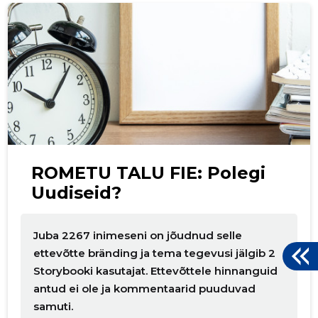
p
ROMETU TALU FIE: Polegi
Uudiseid?
Juba 2267 inimeseni on jõudnud selle
ettevõtte bränding ja tema tegevusi jälgib 2
Storybooki kasutajat. Ettevõttele hinnanguid
antud ei ole ja kommentaarid puuduvad
samuti.