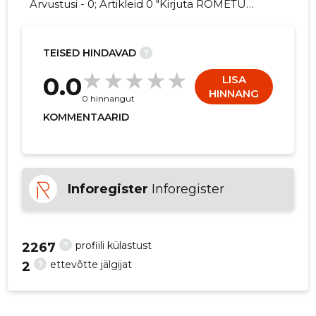
Arvustusi - 0; Artikleid 0 "Kirjuta ROMETU
TALU FIE kohta arvamuslugu!"
TEISED HINDAVAD
?
3
0.0
LISA
HINNANG
0 hinnangut
KOMMENTAARID
Inforegister
Inforegister
?
profiili külastust
2267
?
ettevõtte jälgijat
2