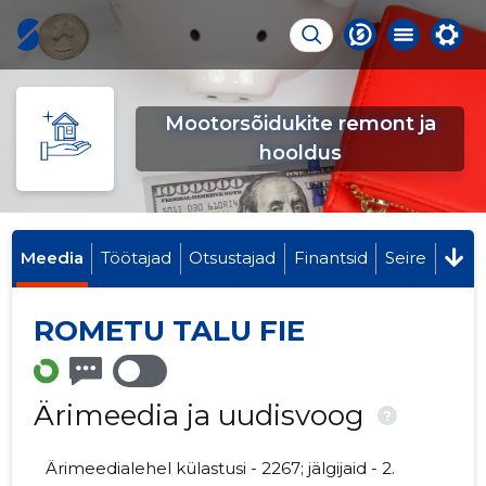
Mootorsõidukite remont ja
hooldus
Meedia
Töötajad
Otsustajad
Finantsid
Seire
ROMETU TALU FIE
Ärimeedia ja uudisvoog
?
Ärimeedialehel külastusi - 2267; jälgijaid - 2.