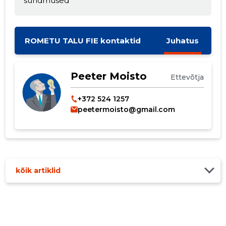
sündmused
MUUDA
ROMETU TALU FIE kontaktid
Juhatus
Peeter Moisto
Ettevõtja
+372 524 1257
peetermoisto@gmail.com
kõik artiklid