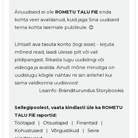
Äriuudiseid ei ole
enda
ROMETU TALU FIE
kohta veel avaldanud, kuid jaga Sina uudiseid
tema kohta laiemale publikule. 😊
Lihtsalt
ava tasuta konto
(logi sisse) - kirjuta
mõned read, laadi ülesse pilt või vali
pildipangast. Rikasta lugu uudislingi või
videoga ja avalda. Ainult mõne minutiga on
Muuda pildi
uudislugu kõigile nähtav nii siin ärilehel kui
sama valdkonna uudisvoos!
kirjeldust
Lisainfo:
Bränditurundus Storybookis
Sellegipoolest, vaata kindlasti üle ka ROMETU
TALU FIE raportid:
Töötajad
|
Otsustajad
|
Finantsid
|
Kohustused
|
Võrgustikud
|
Seire