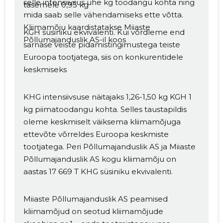
selle intensiivsus ühe kg toodangu kohta ning
tasemele 0,95 kg
mida saab selle vähendamiseks ette võtta.
Kliimamõju kaardistatakse Miiaste
KGH süsiniku ekvivalenti. Kui võrdleme end
Põllumajanduslik AS-il koos
sarnase veiste pidamistingimustega teiste
Euroopa tootjatega, siis on konkurentidele
keskmiseks
KHG intensiivsuse näitajaks 1,26-1,50 kg KGH 1
kg piimatoodangu kohta. Selles taustapildis
oleme keskmiselt väiksema kliimamõjuga
ettevõte võrreldes Euroopa keskmiste
tootjatega. Peri Põllumajanduslik AS ja Miiaste
Muuda pildi
Põllumajanduslik AS kogu kliimamõju on
aastas 17 669 T KHG süsiniku ekvivalenti.
kirjeldust
Miiaste Põllumajanduslik AS peamised
kliimamõjud on seotud kliimamõjude