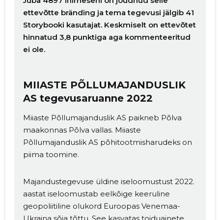
Juba 4897 inimeseni on jõudnud selle
ettevõtte bränding ja tema tegevusi jälgib 41
Storybooki kasutajat. Keskmiselt on ettevõtet
hinnatud 3,8 punktiga aga kommenteeritud
ei ole.
MIIASTE PÕLLUMAJANDUSLIK
AS tegevusaruanne 2022
Miiaste Põllumajanduslik AS paikneb Põlva
maakonnas Põlva vallas. Miiaste
Põllumajanduslik AS põhitootmisharudeks on
piima toomine.
Majandustegevuse üldine iseloomustust 2022.
aastat iseloomustab eelkõige keeruline
geopoliitiline olukord Euroopas Venemaa-
Ukraina sõja tõttu. See kasvatas toiduainete