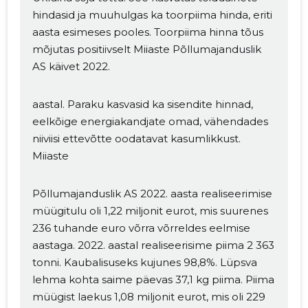
hindasid ja muuhulgas ka toorpiima hinda, eriti
aasta esimeses pooles. Toorpiima hinna tõus
mõjutas positiivselt Miiaste Põllumajanduslik
AS käivet 2022.
aastal. Paraku kasvasid ka sisendite hinnad,
eelkõige energiakandjate omad, vähendades
niiviisi ettevõtte oodatavat kasumlikkust.
Miiaste
Põllumajanduslik AS 2022. aasta realiseerimise
müügitulu oli 1,22 miljonit eurot, mis suurenes
236 tuhande euro võrra võrreldes eelmise
aastaga. 2022. aastal realiseerisime piima 2 363
tonni. Kaubalisuseks kujunes 98,8%. Lüpsva
lehma kohta saime päevas 37,1 kg piima. Piima
müügist laekus 1,08 miljonit eurot, mis oli 229