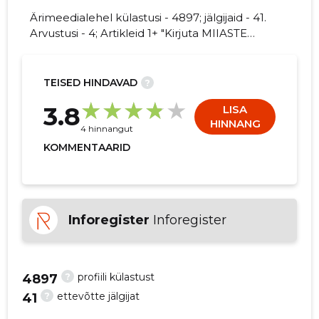
Ärimeedialehel külastusi - 4897; jälgijaid - 41.
Arvustusi - 4; Artikleid 1+ "Kirjuta MIIASTE
PÕLLUMAJANDUSLIK OÜ kohta
arvamuslugu!"
23
TEISED HINDAVAD
?
3.8
LISA
HINNANG
4 hinnangut
KOMMENTAARID
Inforegister
Inforegister
?
profiili külastust
4897
?
ettevõtte jälgijat
41