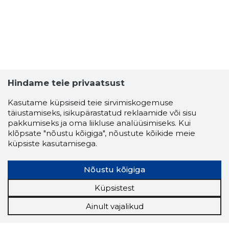
Hindame teie privaatsust
Kasutame küpsiseid teie sirvimiskogemuse
täiustamiseks, isikupärastatud reklaamide või sisu
pakkumiseks ja oma liikluse analüüsimiseks. Kui
klõpsate "nõustu kõigiga", nõustute kõikide meie
küpsiste kasutamisega.
Nõustu kõigiga
Küpsistest
Ainult vajalikud