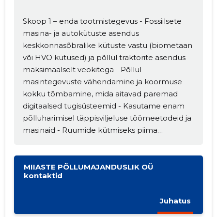
Skoop 1 – enda tootmistegevus - Fossiilsete
masina- ja autokütuste asendus
keskkonnasõbralike kütuste vastu (biometaan
või HVO kütused) ja põllul traktorite asendus
maksimaalselt veokitega - Põllul
masintegevuste vähendamine ja koormuse
kokku tõmbamine, mida aitavad paremad
digitaalsed tugisüsteemid - Kasutame enam
põlluharimisel täppisviljeluse töömeetodeid ja
masinaid - Ruumide kütmiseks piima
soojusenergia kasutus või biogaasi kasutus -
Loomade söödaratsioonides väiksema
emissioonidega söötade kasutus; samuti
MIIASTE PÕLLUMAJANDUSLIK OÜ
kontaktid
söötade kasutus, mis vähendavad loomade
organismist metaaniemissioonide teket -
Juhatus
Tahke- ja vedelsõnniku emissioonide
vähendamine (biogaasi tootmine, laguunide