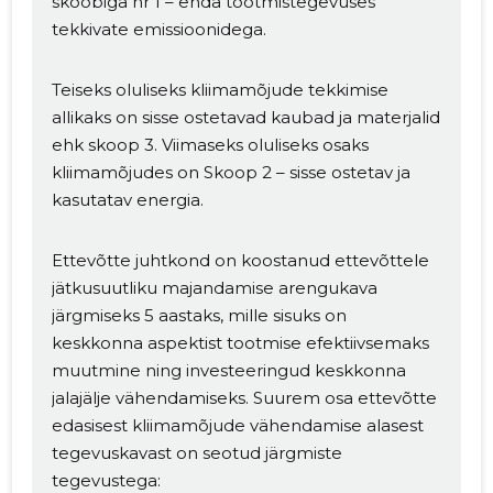
skoobiga nr 1 – enda tootmistegevuses
tekkivate emissioonidega.
Teiseks oluliseks kliimamõjude tekkimise
allikaks on sisse ostetavad kaubad ja materjalid
MUUDA
ehk skoop 3. Viimaseks oluliseks osaks
kliimamõjudes on Skoop 2 – sisse ostetav ja
kasutatav energia.
Ettevõtte juhtkond on koostanud ettevõttele
jätkusuutliku majandamise arengukava
järgmiseks 5 aastaks, mille sisuks on
keskkonna aspektist tootmise efektiivsemaks
muutmine ning investeeringud keskkonna
jalajälje vähendamiseks. Suurem osa ettevõtte
edasisest kliimamõjude vähendamise alasest
tegevuskavast on seotud järgmiste
tegevustega: