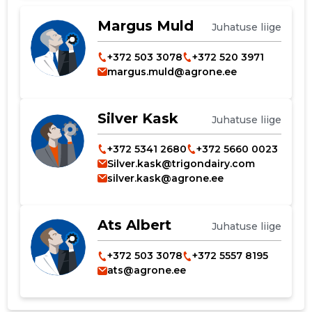
katmine)
Margus Muld
Juhatuse liige
+372 503 3078
+372 520 3971
margus.muld@agrone.ee
Silver Kask
Juhatuse liige
+372 5341 2680
+372 5660 0023
Silver.kask@trigondairy.com
silver.kask@agrone.ee
Ats Albert
Juhatuse liige
+372 503 3078
+372 5557 8195
ats@agrone.ee