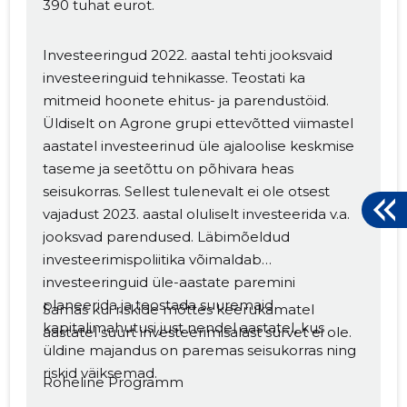
390 tuhat eurot.
Investeeringud 2022. aastal tehti jooksvaid
investeeringuid tehnikasse. Teostati ka
mitmeid hoonete ehitus- ja parendustöid.
Üldiselt on Agrone grupi ettevõtted viimastel
aastatel investeerinud üle ajaloolise keskmise
taseme ja seetõttu on põhivara heas
seisukorras. Sellest tulenevalt ei ole otsest
vajadust 2023. aastal oluliselt investeerida v.a.
jooksvad parendused. Läbimõeldud
investeerimispoliitika võimaldab
investeeringuid üle-aastate paremini
planeerida ja teostada suuremaid
Samas kui riskide mõttes keerukamatel
kapitalimahutusi just nendel aastatel, kus
aastatel suurt investeerimisalast survet ei ole.
üldine majandus on paremas seisukorras ning
riskid väiksemad.
Roheline Programm