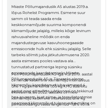
Miiaste Põllumajanduslik AS alustas 2019.a.
lõpus Rohelist Programmi. Esimene suur
samm oli teada saada enda
keskkonnamõjude suurima komponendi
kliimamõjude jalajälg, milleks kõige levinum
rahvusvaheline mõõdik on enda
majandustegevuse kasvuhoonegaaside
emissioonide hulk ehk süsiniku jalajälg. Selle
tarbeks sõlmiti juba jätkutulemusena 2020.
aasta esimeses pooles vastava ala
tunnustatud partneriga leping süsiniku
emissioonide kaardistamiseks Miiaste
Peri Põllumajanduslik AS-iga. Kui 2019. aastal
Põllumajanduslik AS-is. Tänaseks oleme
oli nende keskmine kliimamõju intensiivsus
kliimamõju kaardistanud juba viimased 4
ühe 1 kg piima kohta 1,03 kg KHG süsiniku
aastat ning ettevõtte juhtkonnal on tekkinud
ekvivalenti, siis 2022. aastaks oli meie
hea arusaam, kust piima- ja teraviljatootmise
kliimamõju keskmine intensiivsus ühe kg
peamised kliimamõjud tulenevad ja milline on
piimatoodangu vastu langenud -7,8% võrra