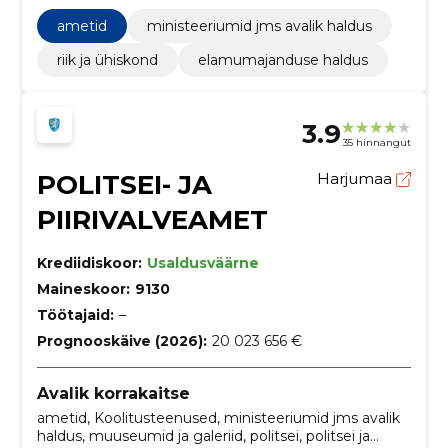
häiresüsteemi paigaldustööd, Teetööd,
Sotsiaalteenuste hoonete ehitustööd,
ametid
ministeeriumid jms avalik haldus
õigusteenused, hoone viimistlustööd, Koolimajade
ehitustööd
riik ja ühiskond
elamumajanduse haldus
3.9
35 hinnangut
POLITSEI- JA
Harjumaa
PIIRIVALVEAMET
Krediidiskoor:
Usaldusväärne
Maineskoor:
9130
Töötajaid:
–
Prognooskäive (2026):
20 023 656 €
Avalik korrakaitse
ametid, Koolitusteenused, ministeeriumid jms avalik
haldus, muuseumid ja galeriid, politsei, politsei ja