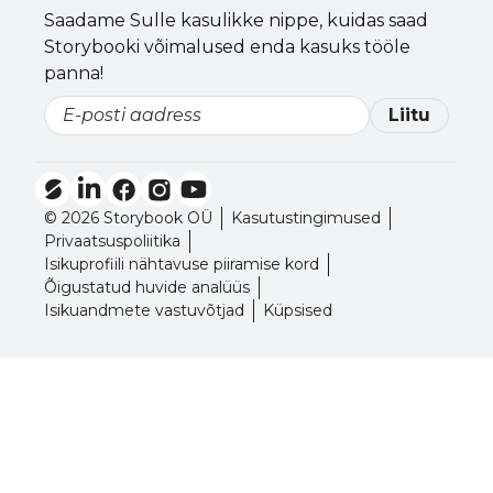
Saadame Sulle kasulikke nippe, kuidas saad
Storybooki võimalused enda kasuks tööle
panna!
Liitu
Email
© 2026 Storybook OÜ
Kasutustingimused
Privaatsuspoliitika
Isikuprofiili nähtavuse piiramise kord
Õigustatud huvide analüüs
Isikuandmete vastuvõtjad
Küpsised