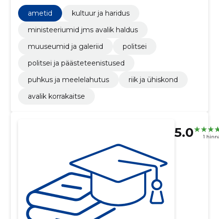
päästeteenistused, Kütteõlid, Pliibensiin, Nafta ja
destillaadid, Lennukipetrool
ametid
kultuur ja haridus
ministeeriumid jms avalik haldus
muuseumid ja galeriid
politsei
politsei ja päästeteenistused
puhkus ja meelelahutus
riik ja ühiskond
avalik korrakaitse
5.0
1 hin