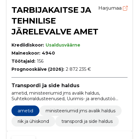
TARBIJAKAITSE JA
Harjumaa
TEHNILISE
JÄRELEVALVE AMET
Krediidiskoor:
Usaldusväärne
Maineskoor:
4940
Töötajaid:
156
Prognooskäive (2026):
2 872 235 €
Transpordi ja side haldus
ametid, ministeeriumid jms avalik haldus,
Suhtekorraldusteenused, Uurimis- ja arendustöö
nõustamisteenused, Mitteelamukinnisvara teenused,
Suhtekorralduse nõustamisteenused, Reaalaja
ametid
ministeeriumid jms avalik haldus
operatsioonisüsteemi tarkvara arendusteenused,
ehitusjärelevalve teenused, Analüüsi-, teadustöö-,
riik ja ühiskond
transpordi ja side haldus
matemaatika- või prognoositarkvara pakett,
Suhtekorralduse juhtimisteenused