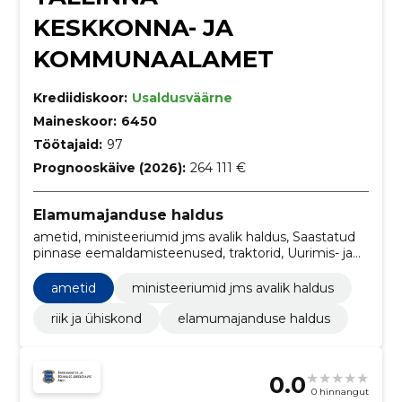
KESKKONNA- JA
KOMMUNAALAMET
Krediidiskoor:
Usaldusväärne
Maineskoor:
6450
Töötajaid:
97
Prognooskäive (2026):
264 111 €
Elamumajanduse haldus
ametid, ministeeriumid jms avalik haldus, Saastatud
pinnase eemaldamisteenused, traktorid, Uurimis- ja
eksperimentaalarendustöö teenused, Kunstiteosed,
Muud ehitusviimistlustööd, Prügi ja jäätmetega
ametid
ministeeriumid jms avalik haldus
seotud teenused, tänavapuhastusteenused, Teede
liikluskorraldusseadmed
riik ja ühiskond
elamumajanduse haldus
0.0
0 hinnangut