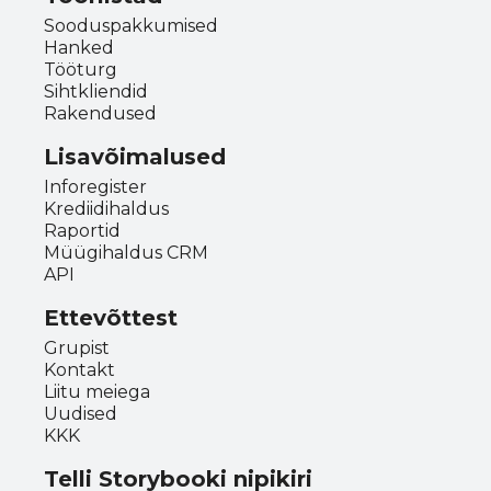
Sooduspakkumised
Hanked
Tööturg
Sihtkliendid
Rakendused
Lisavõimalused
Inforegister
Krediidihaldus
Raportid
Müügihaldus CRM
API
Ettevõttest
Grupist
Kontakt
Liitu meiega
Uudised
KKK
Telli Storybooki nipikiri