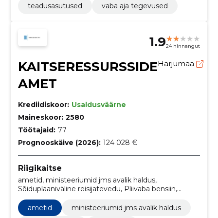
teadusasutused
vaba aja tegevused
1.9
24 hinnangut
KAITSERESSURSSIDE
Harjumaa
AMET
Krediidiskoor:
Usaldusväärne
Maineskoor:
2580
Töötajaid:
77
Prognooskäive (2026):
124 028 €
Riigikaitse
ametid, ministeeriumid jms avalik haldus,
Sõiduplaaniväline reisijatevedu, Pliivaba bensiin,
Serverid, Projektijuhtimise nõustamisteenused,
Tualettpaber, taskurätikud, käterätikud ja salvrätikud,
ametid
ministeeriumid jms avalik haldus
Mitmesugused trükised, Transporditeenused