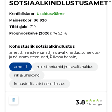
SOTSIAALKINDLUSTUSAMET
H
Krediidiskoor:
Usaldusväärne
Maineskoor:
36 920
Töötajaid:
719
Prognooskäive (2026):
74 521 €
Kohustuslik sotsiaalkindlustus
ametid, ministeeriumid jms avalik haldus, Juhendus-
ja nõustamisteenused, Pliivaba bensiin,
Mitmesugused pealisrõivad, Telefoni- ja
andmeedastusteenused, Uurimis- ja arendustöö
ametid
ministeeriumid jms avalik haldus
planeerimine ning elluviimine, Tualettpaber,
taskurätikud, käterätikud ja salvrätikud, Majutusega
riik ja ühiskond
sotsiaalteenused, Süsteemihalduse tarkvarapakett
kohustuslik sotsiaalkindlustus
3.8
6 hinnangut