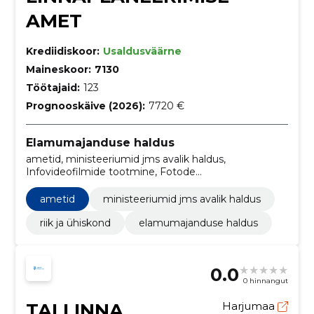
AMET
Krediidiskoor:
Usaldusväärne
Maineskoor:
7130
Töötajaid:
123
Prognooskäive (2026):
7720 €
Elamumajanduse haldus
ametid, ministeeriumid jms avalik haldus,
Infovideofilmide tootmine, Fotode
töötlemisteenused, Kunstiteosed, Linnaplaneerimis-
ja maastikuarhitektuuriteenused, Tarkvara
ametid
ministeeriumid jms avalik haldus
nõustamisteenused, Arhitektuuri-, insener-tehnilise
projekteerimise ja maamõõtmisteenused, Tarkvara
riik ja ühiskond
elamumajanduse haldus
hooldus- ja parandusteenused, Tekstitöötlusteenused
0.0
0 hinnangut
TALLINNA
Harjumaa