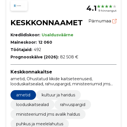
4.1
9 hinnangut
KESKKONNAAMET
Pärnumaa
Krediidiskoor:
Usaldusväärne
Maineskoor:
12 060
Töötajaid:
492
Prognooskäive (2026):
82 508 €
Keskkonnakaitse
ametid, Ohustatud liikide kaitseteenused,
looduskaitsealad, rahvuspargid, ministeeriumid jms
avalik haldus, Mitmesugused mittemetalsed
mineraaltooted, reisimine ja matkamine, Vähid, turism
ametid
kultuur ja haridus
ja puhkus, Loomakasvatus-, jahindus- ja
kalandustooted
looduskaitsealad
rahvuspargid
ministeeriumid jms avalik haldus
puhkus ja meelelahutus