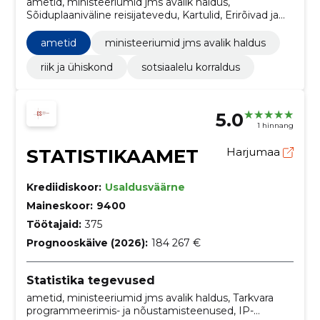
ametid, ministeeriumid jms avalik haldus,
Sõiduplaaniväline reisijatevedu, Kartulid, Erirõivad ja
manused, Imikurõivad, Tuletõrje häiresüsteemi
paigaldustööd, Turvamajade ehitustööd, Eriarsti
ametid
ministeeriumid jms avalik haldus
teenused, Sotsiaalteenuste hoonete ehitustööd
riik ja ühiskond
sotsiaalelu korraldus
5.0
1 hinnang
STATISTIKAAMET
Harjumaa
Krediidiskoor:
Usaldusväärne
Maineskoor:
9400
Töötajaid:
375
Prognooskäive (2026):
184 267 €
Statistika tegevused
ametid, ministeeriumid jms avalik haldus, Tarkvara
programmeerimis- ja nõustamisteenused, IP-