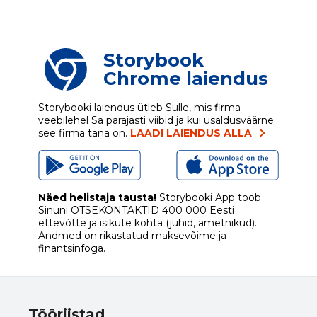
Storybook
Chrome laiendus
Storybooki laiendus ütleb Sulle, mis firma
veebilehel Sa parajasti viibid ja kui usaldusväärne
see firma täna on.
LAADI LAIENDUS ALLA
Näed helistaja tausta!
Storybooki Äpp toob
Sinuni
OTSEKONTAKTID
400 000 Eesti
ettevõtte ja isikute kohta (juhid, ametnikud).
Andmed on rikastatud maksevõime ja
finantsinfoga.
Tööriistad