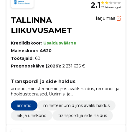
2.1
52 hinnangut
TALLINNA
Harjumaa
LIIKUVUSAMET
Krediidiskoor:
Usaldusväärne
Maineskoor:
4620
Töötajaid:
60
Prognooskäive (2026):
2 231 636 €
Transpordi ja side haldus
ametid, ministeeriumid jms avalik haldus, remondi- ja
hooldusteenused, Uurimis- ja
eksperimentaalarendustöö teenused, Autoparklate
seadmed, Piletikontrollseadmete hooldus ja remont,
ametid
ministeeriumid jms avalik haldus
Sensorid, Veetransporditeenused, Videoseadmete
remondi- ja hooldusteenused, Mõõteseadmete
riik ja ühiskond
transpordi ja side haldus
paigaldusteenused