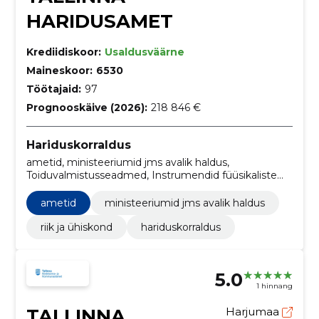
HARIDUSAMET
Krediidiskoor:
Usaldusväärne
Maineskoor:
6530
Töötajaid:
97
Prognooskäive (2026):
218 846 €
Hariduskorraldus
ametid, ministeeriumid jms avalik haldus,
Toiduvalmistusseadmed, Instrumendid füüsikaliste
näitajate kontrollimiseks, Tuletõrje häiresüsteemi
paigaldustööd, Kohaliku arvutivõrgu teenused,
ametid
ministeeriumid jms avalik haldus
Tahvlid kirjutamiseks või joonistamiseks või kirjutamis-
ja joonistamisvahendid, Lasteaedade ehitustööd,
riik ja ühiskond
hariduskorraldus
Eriõppeteenused, õmblusmasinad
5.0
1 hinnang
TALLINNA
Harjumaa