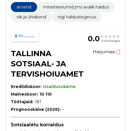
Mälulaiendusseadmed, Serverid, Süsteemi tarkvara
vastavustestimisega seotud nõustamisteenused,
ametid
ministeeriumid jms avalik haldus
Uurimis- ja arendustöö planeerimine ning elluviimine,
Kohaliku arvutivõrgu teenused, Uurimis- ja
riik ja ühiskond
riigi haldustegevus
arendusteenused ja seonduvad nõustamisteenused
0.0
0 hinnangut
TALLINNA
Harjumaa
SOTSIAAL- JA
TERVISHOIUAMET
Krediidiskoor:
Usaldusväärne
Maineskoor:
10 110
Töötajaid:
181
Prognooskäive (2026):
–
Sotsiaalelu korraldus