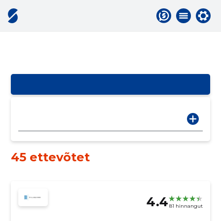
45 ettevõtet
4.4
81 hinnangut