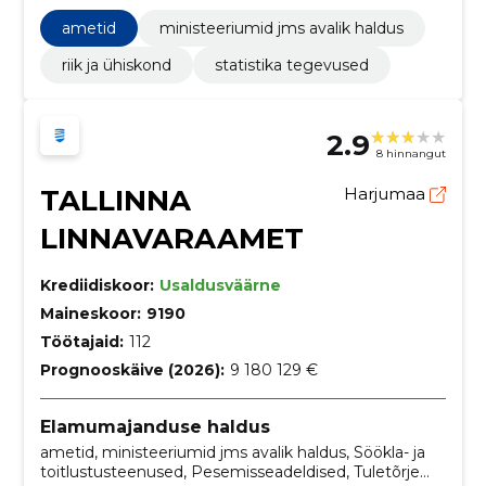
telefoniteenused, Uurimis- ja
eksperimentaalarendustöö teenused, Infosüsteemid,
ametid
ministeeriumid jms avalik haldus
Serverid, Uurimis- ja arendusteenused ja seonduvad
nõustamisteenused, Rakendustarkvara
riik ja ühiskond
statistika tegevused
programmeerimine, Uurimis- ja arendustöö
nõustamisteenused
2.9
8 hinnangut
TALLINNA
Harjumaa
LINNAVARAAMET
Krediidiskoor:
Usaldusväärne
Maineskoor:
9190
Töötajaid:
112
Prognooskäive (2026):
9 180 129 €
Elamumajanduse haldus
ametid, ministeeriumid jms avalik haldus, Söökla- ja
toitlustusteenused, Pesemisseadeldised, Tuletõrje