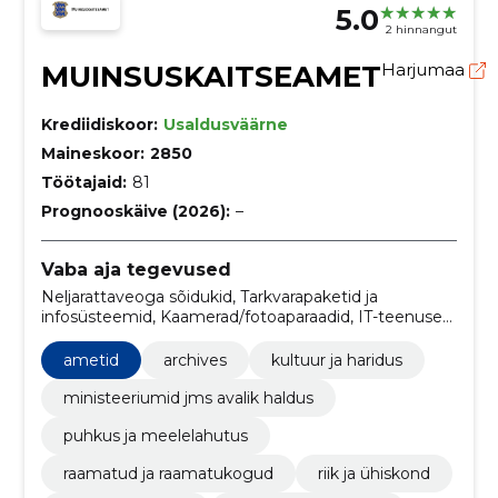
5.0
2 hinnangut
MUINSUSKAITSEAMET
Harjumaa
Krediidiskoor:
Usaldusväärne
Maineskoor:
2850
Töötajaid:
81
Prognooskäive (2026):
–
Vaba aja tegevused
Neljarattaveoga sõidukid, Tarkvarapaketid ja
infosüsteemid, Kaamerad/fotoaparaadid, IT-teenused:
nõuande-, tarkvaraarendus-, Interneti- ja
tugiteenused, Reklaamikampaaniateenused,
ametid
archives
kultuur ja haridus
Sõiduautod, Infosüsteemid ja serverid,
Arheoloogilised teenused, Tarkvara
ministeeriumid jms avalik haldus
programmeerimis- ja nõustamisteenused,
puhkus ja meelelahutus
Laevaperega veetranspordivahendi rent
raamatud ja raamatukogud
riik ja ühiskond