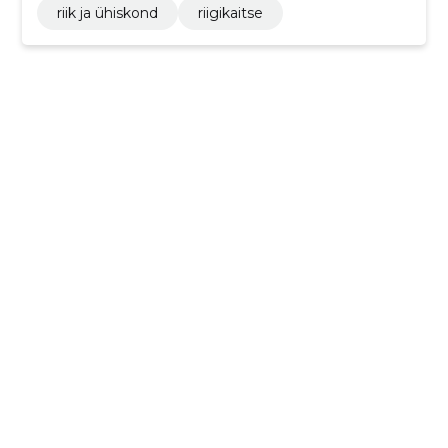
(v.a jäätmetransport), kontoritarbed
riik ja ühiskond
riigikaitse