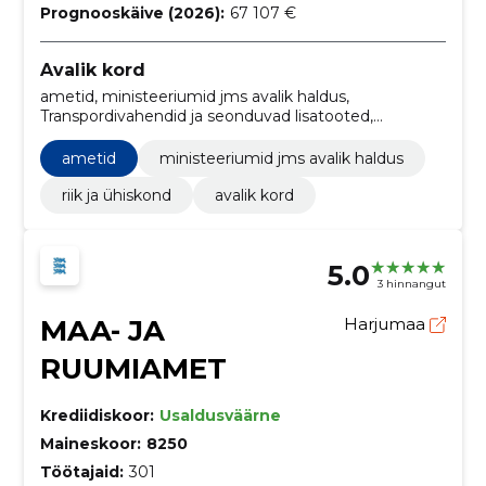
Prognooskäive (2026):
67 107 €
Avalik kord
ametid, ministeeriumid jms avalik haldus,
Transpordivahendid ja seonduvad lisatooted,
Minibussid, Sõiduautod, Mootorsõidukid, riik ja
ühiskond
ametid
ministeeriumid jms avalik haldus
riik ja ühiskond
avalik kord
5.0
3 hinnangut
MAA- JA
Harjumaa
RUUMIAMET
Krediidiskoor:
Usaldusväärne
Maineskoor:
8250
Töötajaid:
301