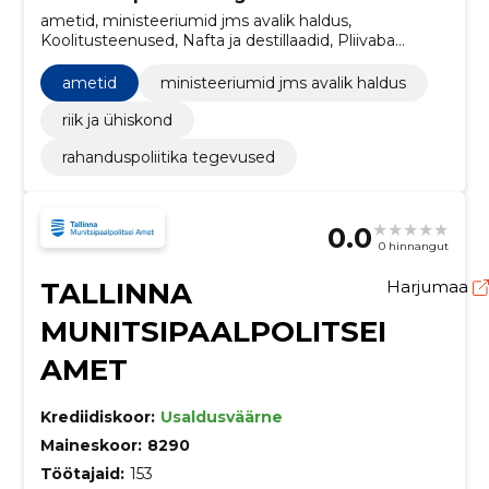
ametid, ministeeriumid jms avalik haldus,
Koolitusteenused, Nafta ja destillaadid, Pliivaba
bensiin, Toiduõli, Piimatooted, Jahu ja tangained,
Nisujahu, Teraviljatooted
ametid
ministeeriumid jms avalik haldus
riik ja ühiskond
rahanduspoliitika tegevused
0.0
0 hinnangut
TALLINNA
Harjumaa
MUNITSIPAALPOLITSEI
AMET
Krediidiskoor:
Usaldusväärne
Maineskoor:
8290
Töötajaid:
153