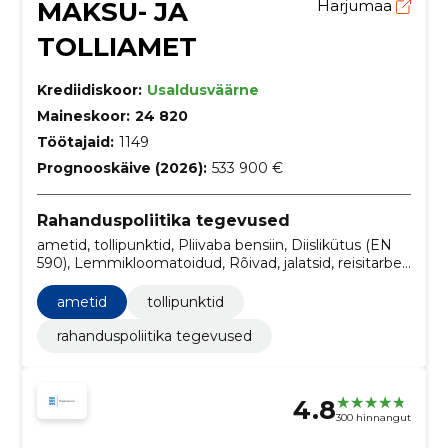
MAKSU- JA
Harjumaa
TOLLIAMET
Krediidiskoor:
Usaldusväärne
Maineskoor:
24 820
Töötajaid:
1149
Prognooskäive (2026):
533 900 €
Rahanduspoliitika tegevused
ametid, tollipunktid, Pliivaba bensiin, Diislikütus (EN
590), Lemmikloomatoidud, Rõivad, jalatsid, reisitarbed
ja manused, Kutserõivad, eritöörõivad ja manused,
Ametirõivad, Pealisrõivad, Ilmastikukindlad rõivad
ametid
tollipunktid
rahanduspoliitika tegevused
4.8
300 hinnangut