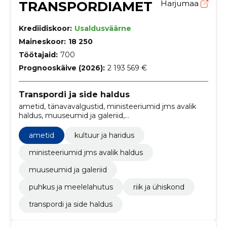
TRANSPORDIAMET
Harjumaa
Krediidiskoor:
Usaldusväärne
Maineskoor:
18 250
Töötajaid:
700
Prognooskäive (2026):
2 193 569 €
Transpordi ja side haldus
ametid, tänavavalgustid, ministeeriumid jms avalik
haldus, muuseumid ja galeriid,
Projektihaldustarkvarapakett, Uurimis- ja
eksperimentaalarendustöö teenused, Pliivaba
ametid
kultuur ja haridus
bensiin, aluminium, Mitmesugused pealisrõivad, T-
särgid ja särgid
ministeeriumid jms avalik haldus
muuseumid ja galeriid
puhkus ja meelelahutus
riik ja ühiskond
transpordi ja side haldus