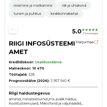
reisimine ja matkamine
riik ja ühiskond
turism ja puhkus
keskkonnakaitse
5.0
3 hinnangut
RIIGI INFOSÜSTEEMI
Harjumaa
AMET
Krediidiskoor:
Usaldusväärne
Maineskoor:
10 470
Töötajaid:
328
Prognooskäive (2026):
3 957 540 €
Riigi haldustegevus
ametid, ministeeriumid jms avalik haldus,
Koolitusteenused, Mikrofonid ja valjuhääldid,