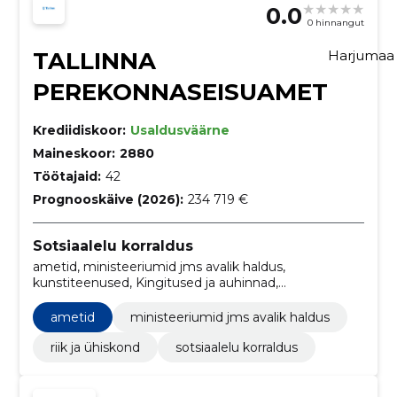
0.0
0 hinnangut
TALLINNA
Harjuma
PEREKONNASEISUAMET
Krediidiskoor:
Usaldusväärne
Maineskoor:
2880
Töötajaid:
42
Prognooskäive (2026):
234 719 €
Sotsiaalelu korraldus
ametid, ministeeriumid jms avalik haldus,
kunstiteenused, Kingitused ja auhinnad,
Muusikariistad, spordikaubad, mängud, mänguasjad,
käsitöö- ja kunstitarbed ning -tarvikud, Sõiduautod,
ametid
ministeeriumid jms avalik haldus
Käsitöö- ja kunstitarbed, riik ja ühiskond
riik ja ühiskond
sotsiaalelu korraldus