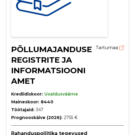
PÕLLUMAJANDUSE
Tartumaa
REGISTRITE JA
INFORMATSIOONI
AMET
Krediidiskoor:
Usaldusväärne
Maineskoor:
8440
Töötajaid:
347
Prognooskäive (2026):
2755 €
Rahanduspoliitika tegevused