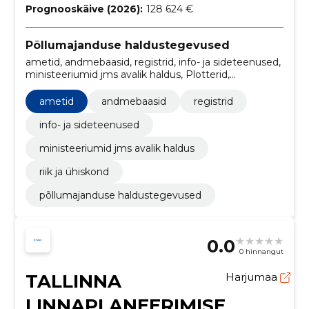
Prognooskäive (2026):
128 624 €
Põllumajanduse haldustegevused
ametid, andmebaasid, registrid, info- ja sideteenused,
ministeeriumid jms avalik haldus, Plotterid,
Lennukipetrool, Konstruktsioonid ja
konstruktsioonide osad, Digitaalkartograafia,
ametid
andmebaasid
registrid
Infosüsteemid
info- ja sideteenused
ministeeriumid jms avalik haldus
riik ja ühiskond
põllumajanduse haldustegevused
0.0
0 hinnangut
TALLINNA
Harjumaa
LINNAPLANEERIMISE