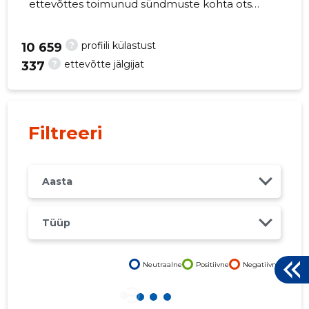
ettevõttes toimunud sündmuste kohta otse
oma mobiili, veebi või emailile. Õiged otsused
õigel ajal!
?
profiili külastust
10 659
?
ettevõtte jälgijat
337
264
Filtreeri
Aasta
Tüüp
Neutraalne
Positiivne
Negatiivne