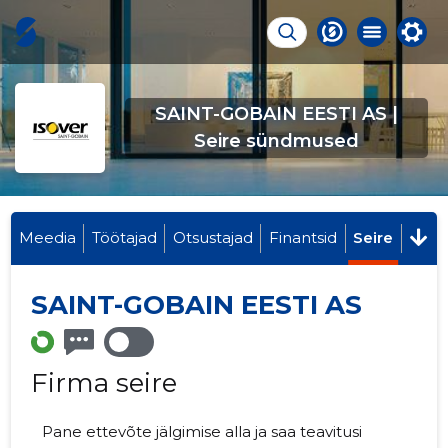
SAINT-GOBAIN EESTI AS |
Seire sündmused
Meedia
Töötajad
Otsustajad
Finantsid
Seire
SAINT-GOBAIN EESTI AS
Firma seire
Pane ettevõte jälgimise alla ja saa teavitusi