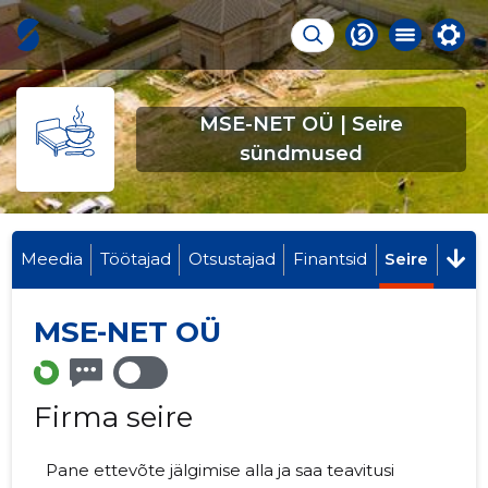
MSE-NET OÜ | Seire
sündmused
Meedia
Töötajad
Otsustajad
Finantsid
Seire
MSE-NET OÜ
Firma seire
Pane ettevõte jälgimise alla ja saa teavitusi