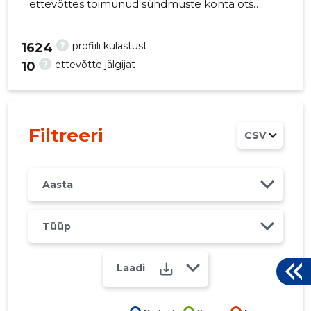
ettevõttes toimunud sündmuste kohta otse
oma mobiili, veebi või emailile. Õiged otsused
õigel ajal!
?
profiili külastust
1624
?
ettevõtte jälgijat
10
6
Filtreeri
CSV
Aasta
Tüüp
Laadi